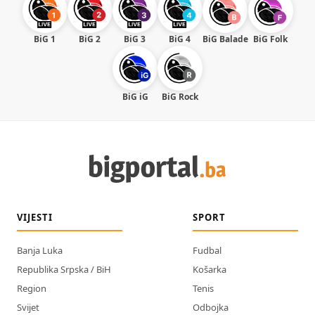
BiG 1
BiG 2
BiG 3
BiG 4
BiG Balade
BiG Folk
BiG iG
BiG Rock
VIJESTI
SPORT
Banja Luka
Fudbal
Republika Srpska / BiH
Košarka
Region
Tenis
Svijet
Odbojka