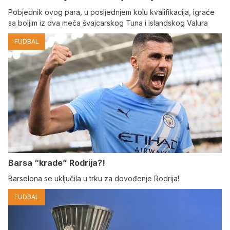
Pobjednik ovog para, u posljednjem kolu kvalifikacija, igraće
sa boljim iz dva meča švajcarskog Tuna i islandskog Valura
FUDBAL
Barsa “krade” Rodrija?!
Barselona se uključila u trku za dovođenje Rodrija!
FUDBAL