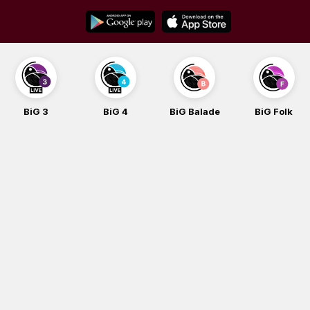
Skip
to
content
BiG 3
BiG 4
BiG Balade
BiG Folk