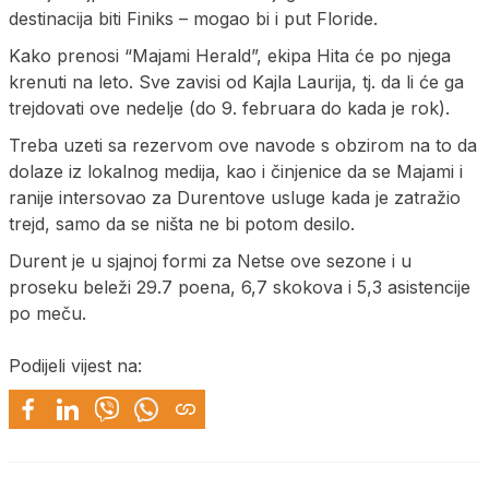
destinacija biti Finiks – mogao bi i put Floride.
Kako prenosi “Majami Herald”, ekipa Hita će po njega
krenuti na leto. Sve zavisi od Kajla Laurija, tj. da li će ga
trejdovati ove nedelje (do 9. februara do kada je rok).
Treba uzeti sa rezervom ove navode s obzirom na to da
dolaze iz lokalnog medija, kao i činjenice da se Majami i
ranije intersovao za Durentove usluge kada je zatražio
trejd, samo da se ništa ne bi potom desilo.
Durent je u sjajnoj formi za Netse ove sezone i u
proseku beleži 29.7 poena, 6,7 skokova i 5,3 asistencije
po meču.
Podijeli vijest na: