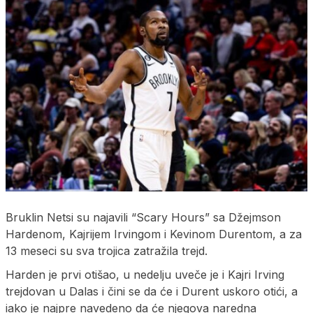
Bruklin Netsi su najavili “Scary Hours” sa Džejmson
Hardenom, Kajrijem Irvingom i Kevinom Durentom, a za
13 meseci su sva trojica zatražila trejd.
Harden je prvi otišao, u nedelju uveče je i Kajri Irving
trejdovan u Dalas i čini se da će i Durent uskoro otići, a
iako je najpre navedeno da će njegova naredna