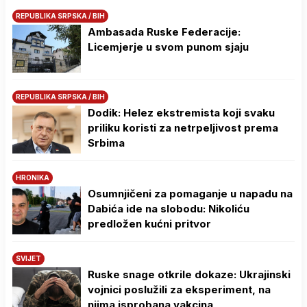
REPUBLIKA SRPSKA / BIH
Ambasada Ruske Federacije:
Licemjerje u svom punom sjaju
REPUBLIKA SRPSKA / BIH
Dodik: Helez ekstremista koji svaku
priliku koristi za netrpeljivost prema
Srbima
HRONIKA
Osumnjičeni za pomaganje u napadu na
Dabića ide na slobodu: Nikoliću
predložen kućni pritvor
SVIJET
Ruske snage otkrile dokaze: Ukrajinski
vojnici poslužili za eksperiment, na
njima isprobana vakcina