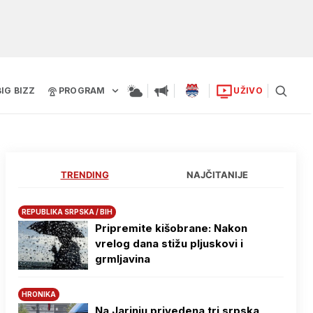
BIG BIZZ
PROGRAM
UŽIVO
TRENDING
NAJČITANIJE
REPUBLIKA SRPSKA / BIH
Pripremite kišobrane: Nakon
vrelog dana stižu pljuskovi i
grmljavina
HRONIKA
Na Јarinju privedena tri srpska