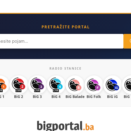
PRETRAŽITE PORTAL
ch
RADIO STANICE
G 1
BiG 2
BiG 3
BiG 4
BiG Balade
BiG Folk
BiG iG
BiG