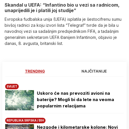
Skandal u UEFA: “Infantino bio u vezi sa radnicom,
unaprijedili je i platili joj studije”
Evropska fudbalska unija (UEFA) isplatila je šestocifrenu sumu
bivšoj radnici za koju izvori lista “Telegraf” tvrde da je bila u
navodnoj vezi sa sadašnjim predsjednikom FIFA, a tadašnjim
generalnim sekretarom UEFA Đanijem Infantinom, objavio je
danas, 8. avgusta, britanski list.
TRENDING
NAJČITANIJE
SVIJET
Uskoro će nas prevoziti avioni na
baterije? Mogli bi da lete na veoma
popularnim relacijama
REPUBLIKA SRPSKA / BIH
Nezgode i kilometarske kolone: Novi