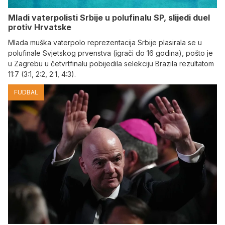
Mladi vaterpolisti Srbije u polufinalu SP, slijedi duel
protiv Hrvatske
Mlada muška vaterpolo reprezentacija Srbije plasirala se u
polufinale Svjetskog prvenstva (igrači do 16 godina), pošto je
u Zagrebu u četvrtfinalu pobijedila selekciju Brazila rezultatom
11:7 (3:1, 2:2, 2:1, 4:3).
FUDBAL