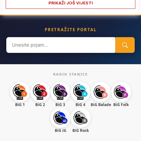
PRIKAŽI JOŠ VIJESTI
PRETRAŽITE PORTAL
Search
for:
RADIO STANICE
BiG 1
BiG 2
BiG 3
BiG 4
BiG Balade
BiG Folk
BiG iG
BiG Rock