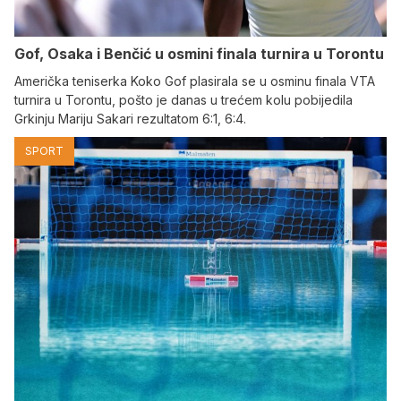
Gof, Osaka i Benčić u osmini finala turnira u Torontu
Američka teniserka Koko Gof plasirala se u osminu finala VTA
turnira u Torontu, pošto je danas u trećem kolu pobijedila
Grkinju Mariju Sakari rezultatom 6:1, 6:4.
SPORT