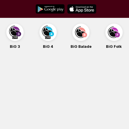
Skip
to
content
BiG 3
BiG 4
BiG Balade
BiG Folk