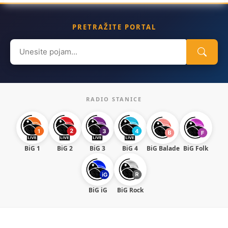
PRETRAŽITE PORTAL
Search
for:
RADIO STANICE
BiG 1
BiG 2
BiG 3
BiG 4
BiG Balade
BiG Folk
BiG iG
BiG Rock