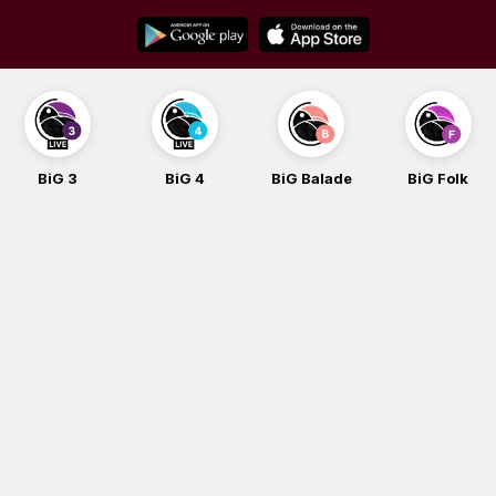
Skip
to
content
BiG 3
BiG 4
BiG Balade
BiG Folk