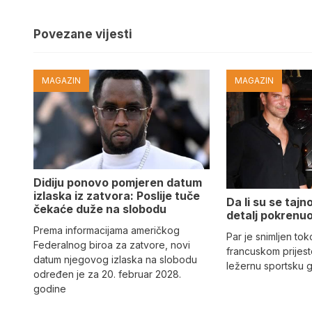
Povezane vijesti
MAGAZIN
MAGAZIN
Didiju ponovo pomjeren datum
izlaska iz zatvora: Poslije tuče
Da li su se tajn
čekaće duže na slobodu
detalj pokrenuo
Prema informacijama američkog
Par je snimljen to
Federalnog biroa za zatvore, novi
francuskom prijes
datum njegovog izlaska na slobodu
ležernu sportsku 
određen je za 20. februar 2028.
godine