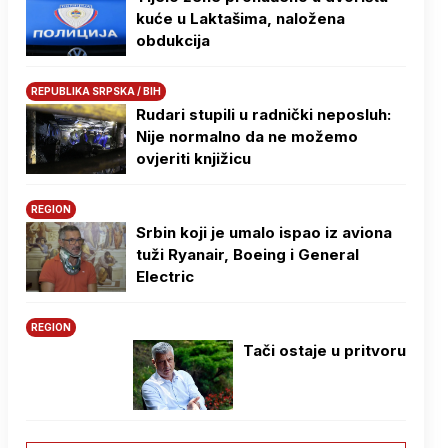
kuće u Laktašima, naložena
obdukcija
REPUBLIKA SRPSKA / BIH
Rudari stupili u radnički neposluh:
Nije normalno da ne možemo
ovjeriti knjižicu
REGION
Srbin koji je umalo ispao iz aviona
tuži Ryanair, Boeing i General
Electric
REGION
Tači ostaje u pritvoru