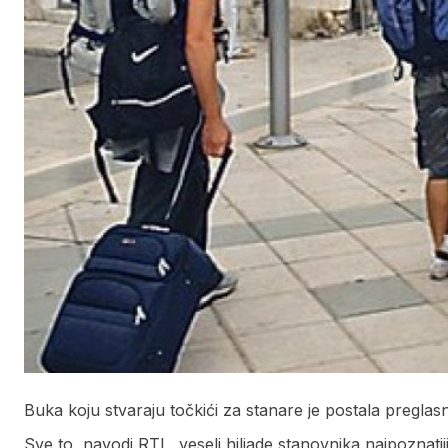
Buka koju stvaraju točkići za stanare je postala preglas
Sve to, navodi RTL, veseli hiljade stanovnika najpoznat