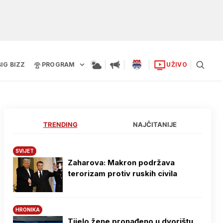
BIG BIZZ
PROGRAM
UŽIVO
TRENDING
NAJČITANIJE
SVIJET
Zaharova: Makron podržava
terorizam protiv ruskih civila
HRONIKA
Tijelo žene pronađeno u dvorištu