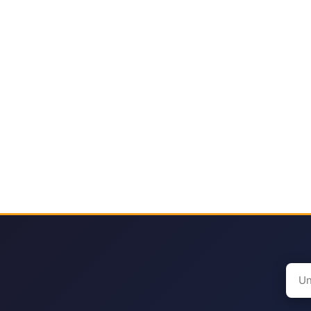
Sear
for: