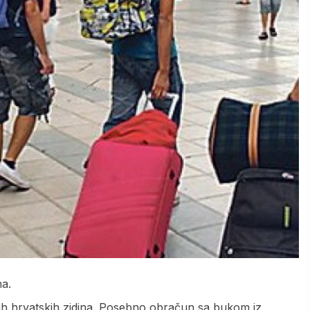
na.
ijih hrvatskih zidina. Posebno obračun sa bukom iz