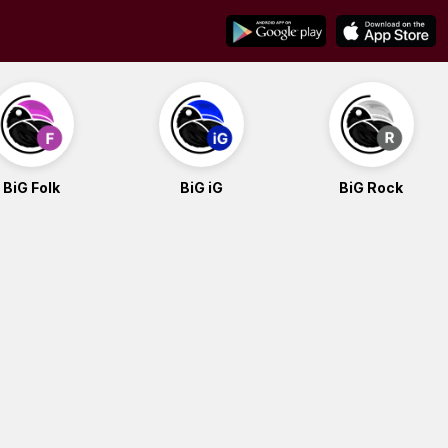
BiG Folk
BiG iG
BiG Rock