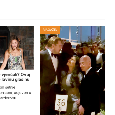
MAGAZIN
o vjenčali? Ovaj
 lavinu glasinu
kom šetnje
tonicom, odjeven u
garderobu