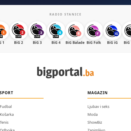
RADIO STANICE
G 1
BiG 2
BiG 3
BiG 4
BiG Balade
BiG Folk
BiG iG
BiG
SPORT
MAGAZIN
Fudbal
Ljubav i seks
Košarka
Moda
Tenis
ShowBiz
Odbojka
Zanimljivo