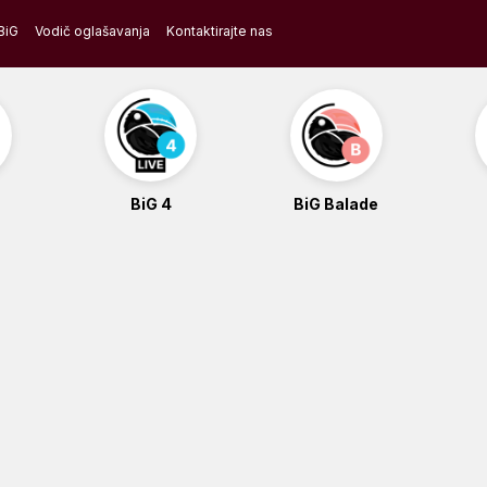
BiG
Vodič oglašavanja
Kontaktirajte nas
BiG 4
BiG Balade