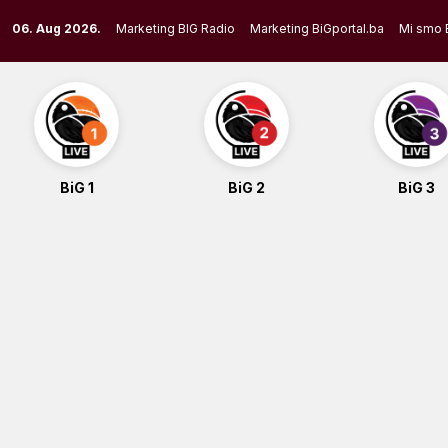
Skip
06. Aug 2026.
Marketing BIG Radio
Marketing BiGportal.ba
Mi smo 
to
content
BiG 1
BiG 2
BiG 3