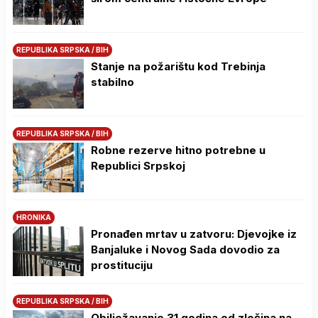
REPUBLIKA SRPSKA / BIH
Stanje na požarištu kod Trebinja
stabilno
REPUBLIKA SRPSKA / BIH
Robne rezerve hitno potrebne u
Republici Srpskoj
HRONIKA
Pronađen mrtav u zatvoru: Djevojke iz
Banjaluke i Novog Sada dovodio za
prostituciju
REPUBLIKA SRPSKA / BIH
Obilježavanje 31 godina od zločina na