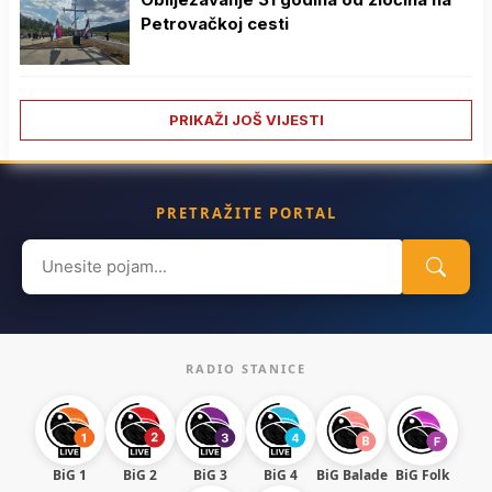
Petrovačkoj cesti
PRIKAŽI JOŠ VIJESTI
PRETRAŽITE PORTAL
Search
for:
RADIO STANICE
BiG 1
BiG 2
BiG 3
BiG 4
BiG Balade
BiG Folk