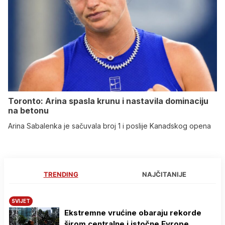
Toronto: Arina spasla krunu i nastavila dominaciju
na betonu
Arina Sabalenka je sačuvala broj 1 i poslije Kanadskog opena
TRENDING
NAJČITANIJE
SVIJET
Ekstremne vrućine obaraju rekorde
širom centralne i istočne Evrope