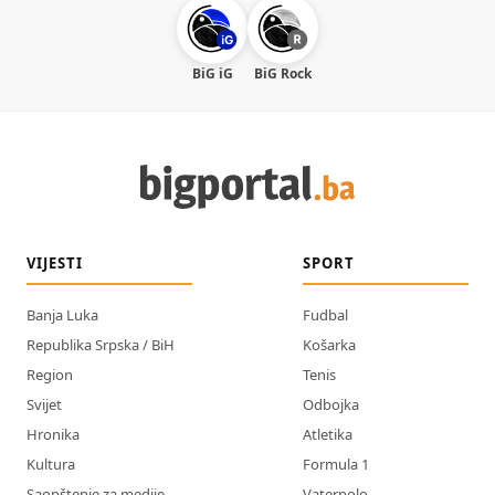
BiG iG
BiG Rock
VIJESTI
SPORT
Banja Luka
Fudbal
Republika Srpska / BiH
Košarka
Region
Tenis
Svijet
Odbojka
Hronika
Atletika
Kultura
Formula 1
Saopštenje za medije
Vaterpolo