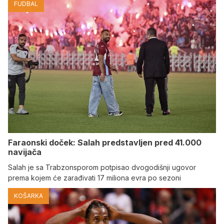
FUDBAL
Faraonski doček: Salah predstavljen pred 41.000
navijača
Salah je sa Trabzonsporom potpisao dvogodišnji ugovor
prema kojem će zarađivati 17 miliona evra po sezoni
KOŠARKA