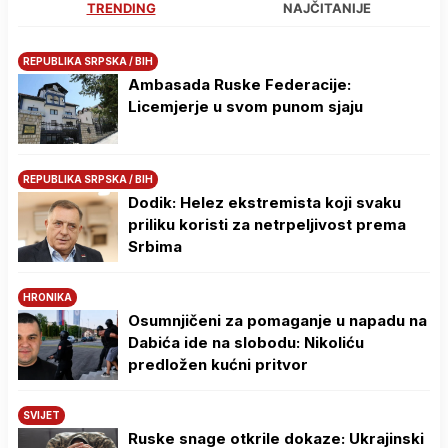
TRENDING
NAJČITANIJE
REPUBLIKA SRPSKA / BIH
Ambasada Ruske Federacije:
Licemjerje u svom punom sjaju
REPUBLIKA SRPSKA / BIH
Dodik: Helez ekstremista koji svaku
priliku koristi za netrpeljivost prema
Srbima
HRONIKA
Osumnjičeni za pomaganje u napadu na
Dabića ide na slobodu: Nikoliću
predložen kućni pritvor
SVIJET
Ruske snage otkrile dokaze: Ukrajinski