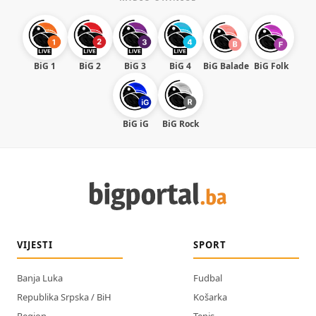
BiG 1
BiG 2
BiG 3
BiG 4
BiG Balade
BiG Folk
BiG iG
BiG Rock
VIJESTI
SPORT
Banja Luka
Fudbal
Republika Srpska / BiH
Košarka
Region
Tenis