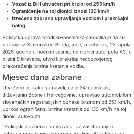
Vozač iz BiH uhvaćen pri brzini od 253 km/h
Ograničenje na toj dionici iznosi 130 km/h
Izrečena zabrana upravljanja vozilom i prekršajni
nalog
Policijska uprava brodsko-posavska saopštila je da su
policajci iz Slavonskog Broda, juče, u četvrtak, 23. aprila
2026. godine u noćnim satima, na dionici auto-puta A3, u
blizini Sikirevaca, utvrdili prekršaj nedozvoljenog
prekoračenja brzine kretanja vozila.
Mjesec dana zabrane
Utvrđeno je, kako su naveli, da je 34-godišnjak,
državljanin Bosne i Hercegovine, upravljao automobilom
slovenačkih registracijskih oznaka brzinom od 253 km/h,
uprkos ograničenju brzine kretanja od 130 km/h na toj
dionici auto-puta.
“Policijski službenici su vozaču, uz zaštitnu mjeru
zabrane upravljanja motornim vozilima ‘B’ kategorije u