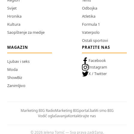
Svijet
Odbojka
Hronika
Atletika
Kultura
Formula 1
Saopštenje za medije
Vaterpolo
Ostali sportovi
MAGAZIN
PRATITE NAS
Facebook
Ljubav i seks
Instagram
Moda
X / Twitter
ShowBiz
Zanimljivo
Marketing BIG Radio
Marketing BIGportal.ba
Mi smo BIG
Vodič oglašavanja
Kontaktirajte nas
© 2026 Jelena Tomić — Sva prava zadržana.