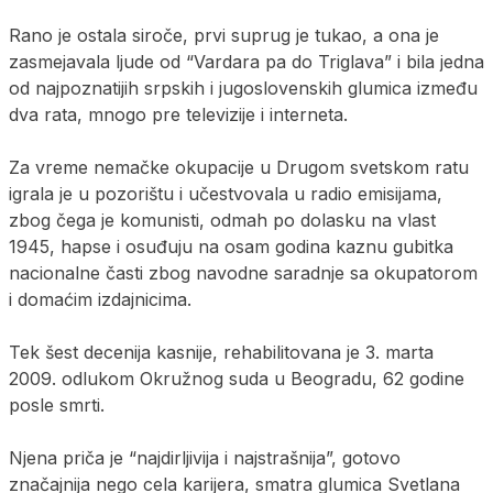
Rano je ostala siroče, prvi suprug je tukao, a ona je
zasmejavala ljude od “Vardara pa do Triglava” i bila jedna
od najpoznatijih srpskih i jugoslovenskih glumica između
dva rata, mnogo pre televizije i interneta.
Za vreme nemačke okupacije u Drugom svetskom ratu
igrala je u pozorištu i učestvovala u radio emisijama,
zbog čega je komunisti, odmah po dolasku na vlast
1945, hapse i osuđuju na osam godina kaznu gubitka
nacionalne časti zbog navodne saradnje sa okupatorom
i domaćim izdajnicima.
Tek šest decenija kasnije, rehabilitovana je 3. marta
2009. odlukom Okružnog suda u Beogradu, 62 godine
posle smrti.
Njena priča je “najdirljivija i najstrašnija”, gotovo
značajnija nego cela karijera, smatra glumica Svetlana