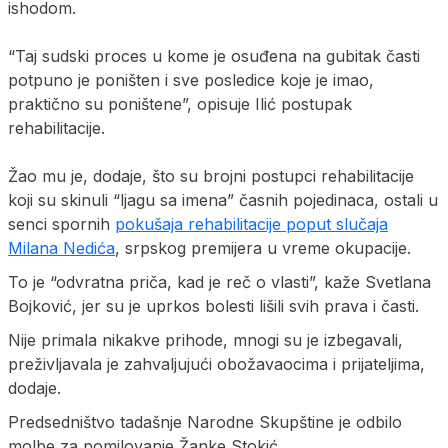
ishodom.
“Taj sudski proces u kome je osuđena na gubitak časti
potpuno je poništen i sve posledice koje je imao,
praktično su poništene”, opisuje Ilić postupak
rehabilitacije.
Žao mu je, dodaje, što su brojni postupci rehabilitacije
koji su skinuli “ljagu sa imena” časnih pojedinaca, ostali u
senci spornih
pokušaja rehabilitacije poput slučaja
Milana Nedića
, srpskog premijera u vreme okupacije.
To je “odvratna priča, kad je reč o vlasti”, kaže Svetlana
Bojković, jer su je uprkos bolesti lišili svih prava i časti.
Nije primala nikakve prihode, mnogi su je izbegavali,
preživljavala je zahvaljujući obožavaocima i prijateljima,
dodaje.
Predsedništvo tadašnje Narodne Skupštine je odbilo
molbe za pomilovanje Žanke Stokić.