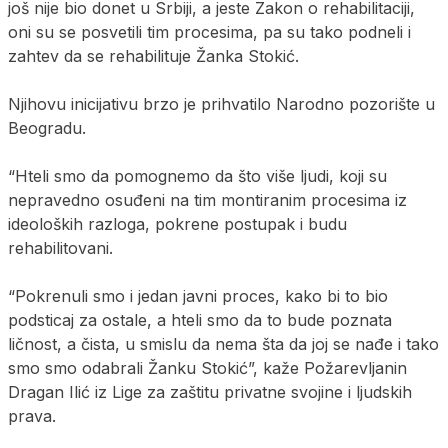
još nije bio donet u Srbiji, a jeste Zakon o rehabilitaciji,
oni su se posvetili tim procesima, pa su tako podneli i
zahtev da se rehabilituje Žanka Stokić.
Njihovu inicijativu brzo je prihvatilo Narodno pozorište u
Beogradu.
“Hteli smo da pomognemo da što više ljudi, koji su
nepravedno osuđeni na tim montiranim procesima iz
ideoloških razloga, pokrene postupak i budu
rehabilitovani.
“Pokrenuli smo i jedan javni proces, kako bi to bio
podsticaj za ostale, a hteli smo da to bude poznata
ličnost, a čista, u smislu da nema šta da joj se nađe i tako
smo smo odabrali Žanku Stokić”, kaže Požarevljanin
Dragan Ilić iz Lige za zaštitu privatne svojine i ljudskih
prava.