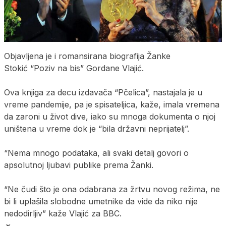
Objavljena je i romansirana biografija Žanke
Stokić “Poziv na bis” Gordane Vlajić.
Ova knjiga za decu izdavača “Pčelica”, nastajala je u
vreme pandemije, pa je spisateljica, kaže, imala vremena
da zaroni u život dive, iako su mnoga dokumenta o njoj
uništena u vreme dok je “bila državni neprijatelj”.
“Nema mnogo podataka, ali svaki detalj govori o
apsolutnoj ljubavi publike prema Žanki.
“Ne čudi što je ona odabrana za žrtvu novog režima, ne
bi li uplašila slobodne umetnike da vide da niko nije
nedodirljiv” kaže Vlajić za BBC.