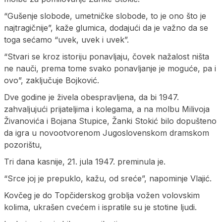
“Gušenje slobode, umetničke slobode, to je ono što je
najtragičnije”, kaže glumica, dodajući da je važno da se
toga sećamo “uvek, uvek i uvek”.
“Stvari se kroz istoriju ponavljaju, čovek nažalost ništa
ne nauči, prema tome svako ponavljanje je moguće, pa i
ovo”, zaključuje Bojković.
Dve godine je živela obespravljena, da bi 1947.
zahvaljujući prijateljima i kolegama, a na molbu Milivoja
Živanovića i Bojana Stupice, Žanki Stokić bilo dopušteno
da igra u novootvorenom Jugoslovenskom dramskom
pozorištu,
Tri dana kasnije, 21. jula 1947. preminula je.
“Srce joj je prepuklo, kažu, od sreće”, napominje Vlajić.
Kovčeg je do Topčiderskog groblja vožen volovskim
kolima, ukrašen cvećem i ispratile su je stotine ljudi.