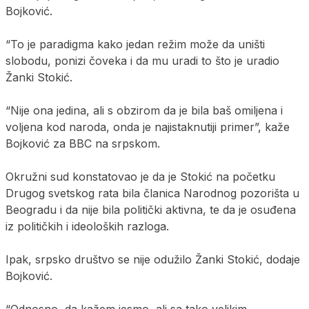
Bojković.
“To je paradigma kako jedan režim može da uništi
slobodu, ponizi čoveka i da mu uradi to što je uradio
Žanki Stokić.
“Nije ona jedina, ali s obzirom da je bila baš omiljena i
voljena kod naroda, onda je najistaknutiji primer”, kaže
Bojković za BBC na srpskom.
Okružni sud konstatovao je da je Stokić na početku
Drugog svetskog rata bila članica Narodnog pozorišta u
Beogradu i da nije bila politički aktivna, te da je osuđena
iz političkih i ideoloških razloga.
Ipak, srpsko društvo se nije odužilo Žanki Stokić, dodaje
Bojković.
“Odnosno, da kažem jesmo, ali sa tako velikim