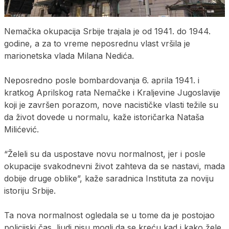
Nemačka okupacija Srbije trajala je od 1941. do 1944.
godine, a za to vreme neposrednu vlast vršila je
marionetska vlada Milana Nedića.
Neposredno posle bombardovanja 6. aprila 1941. i
kratkog Aprilskog rata Nemačke i Kraljevine Jugoslavije
koji je završen porazom, nove nacističke vlasti težile su
da život dovede u normalu, kaže istoričarka Nataša
Milićević.
“Želeli su da uspostave novu normalnost, jer i posle
okupacije svakodnevni život zahteva da se nastavi, mada
dobije druge oblike”, kaže saradnica Instituta za noviju
istoriju Srbije.
Ta nova normalnost ogledala se u tome da je postojao
policijski čas, ljudi nisu mogli da se kreću kad i kako žele,