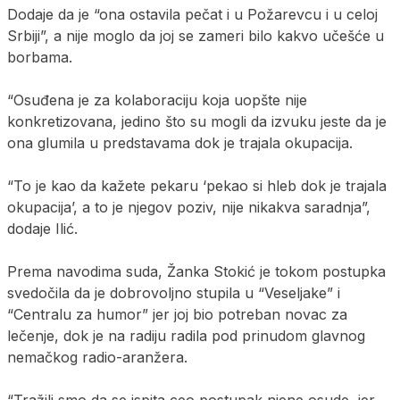
Dodaje da je “ona ostavila pečat i u Požarevcu i u celoj
Srbiji”, a nije moglo da joj se zameri bilo kakvo učešće u
borbama.
“Osuđena je za kolaboraciju koja uopšte nije
konkretizovana, jedino što su mogli da izvuku jeste da je
ona glumila u predstavama dok je trajala okupacija.
“To je kao da kažete pekaru ‘pekao si hleb dok je trajala
okupacija’, a to je njegov poziv, nije nikakva saradnja”,
dodaje Ilić.
Prema navodima suda, Žanka Stokić je tokom postupka
svedočila da je dobrovoljno stupila u “Veseljake” i
“Centralu za humor” jer joj bio potreban novac za
lečenje, dok je na radiju radila pod prinudom glavnog
nemačkog radio-aranžera.