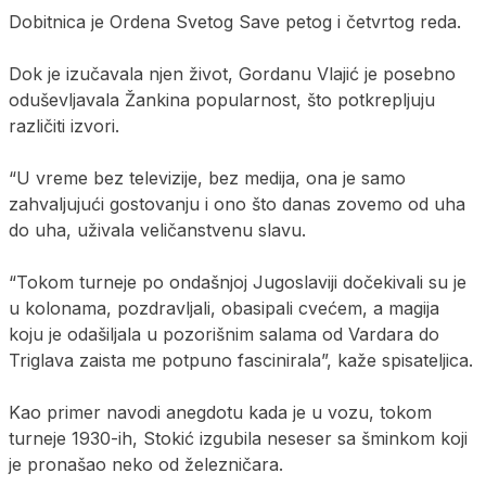
Dobitnica je Ordena Svetog Save petog i četvrtog reda.
Dok je izučavala njen život, Gordanu Vlajić je posebno
oduševljavala Žankina popularnost, što potkrepljuju
različiti izvori.
“U vreme bez televizije, bez medija, ona je samo
zahvaljujući gostovanju i ono što danas zovemo od uha
do uha, uživala veličanstvenu slavu.
“Tokom turneje po ondašnjoj Jugoslaviji dočekivali su je
u kolonama, pozdravljali, obasipali cvećem, a magija
koju je odašiljala u pozorišnim salama od Vardara do
Triglava zaista me potpuno fascinirala”, kaže spisateljica.
Kao primer navodi anegdotu kada je u vozu, tokom
turneje 1930-ih, Stokić izgubila neseser sa šminkom koji
je pronašao neko od železničara.