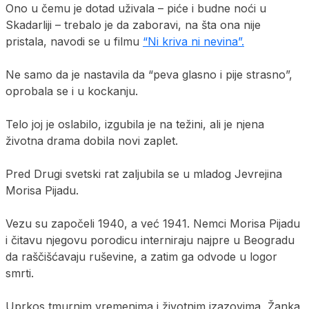
Ono u čemu je dotad uživala – piće i budne noći u
Skadarliji – trebalo je da zaboravi, na šta ona nije
pristala, navodi se u filmu
“Ni kriva ni nevina”.
Ne samo da je nastavila da “peva glasno i pije strasno”,
oprobala se i u kockanju.
Telo joj je oslabilo, izgubila je na težini, ali je njena
životna drama dobila novi zaplet.
Pred Drugi svetski rat zaljubila se u mladog Jevrejina
Morisa Pijadu.
Vezu su započeli 1940, a već 1941. Nemci Morisa Pijadu
i čitavu njegovu porodicu interniraju najpre u Beogradu
da raščišćavaju ruševine, a zatim ga odvode u logor
smrti.
Uprkos tmurnim vremenima i životnim izazovima, Žanka