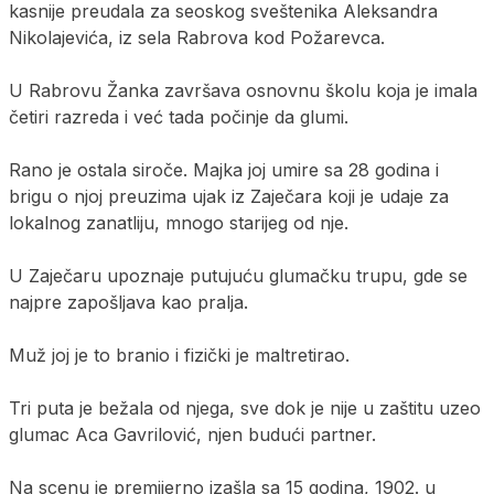
kasnije preudala za seoskog sveštenika Aleksandra
Nikolajevića, iz sela Rabrova kod Požarevca.
U Rabrovu Žanka završava osnovnu školu koja je imala
četiri razreda i već tada počinje da glumi.
Rano je ostala siroče. Majka joj umire sa 28 godina i
brigu o njoj preuzima ujak iz Zaječara koji je udaje za
lokalnog zanatliju, mnogo starijeg od nje.
U Zaječaru upoznaje putujuću glumačku trupu, gde se
najpre zapošljava kao pralja.
Muž joj je to branio i fizički je maltretirao.
Tri puta je bežala od njega, sve dok je nije u zaštitu uzeo
glumac Aca Gavrilović, njen budući partner.
Na scenu je premijerno izašla sa 15 godina, 1902. u