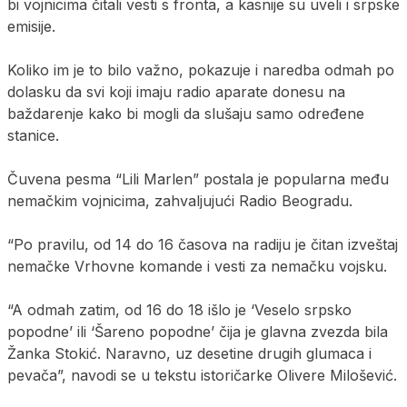
bi vojnicima čitali vesti s fronta, a kasnije su uveli i srpske
emisije.
Koliko im je to bilo važno, pokazuje i naredba odmah po
dolasku da svi koji imaju radio aparate donesu na
baždarenje kako bi mogli da slušaju samo određene
stanice.
Čuvena pesma “Lili Marlen” postala je popularna među
nemačkim vojnicima, zahvaljujući Radio Beogradu.
“Po pravilu, od 14 do 16 časova na radiju je čitan izveštaj
nemačke Vrhovne komande i vesti za nemačku vojsku.
“A odmah zatim, od 16 do 18 išlo je ‘Veselo srpsko
popodne’ ili ‘Šareno popodne’ čija je glavna zvezda bila
Žanka Stokić. Naravno, uz desetine drugih glumaca i
pevača”, navodi se u tekstu istoričarke Olivere Milošević.