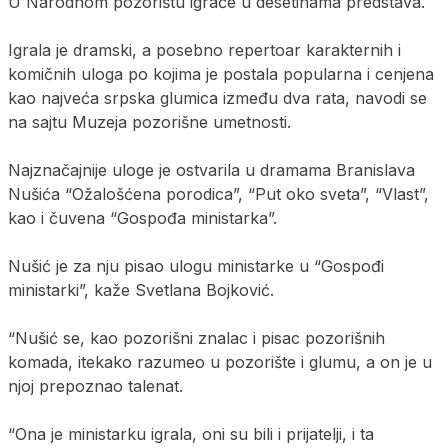
U Narodnom pozorištu igraće u desetinama predstava.
Igrala je dramski, a posebno repertoar karakternih i
komičnih uloga po kojima je postala popularna i cenjena
kao najveća srpska glumica između dva rata, navodi se
na sajtu Muzeja pozorišne umetnosti.
Najznačajnije uloge je ostvarila u dramama Branislava
Nušića “Ožalošćena porodica”, “Put oko sveta”, “Vlast”,
kao i čuvena “Gospođa ministarka”.
Nušić je za nju pisao ulogu ministarke u “Gospođi
ministarki”, kaže Svetlana Bojković.
“Nušić se, kao pozorišni znalac i pisac pozorišnih
komada, itekako razumeo u pozorište i glumu, a on je u
njoj prepoznao talenat.
“Ona je ministarku igrala, oni su bili i prijatelji, i ta