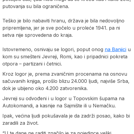
putovanja su bila ograničena.
Teško je bilo nabaviti hranu, država je bila nedovoljno
pripremljena, jer je sve počelo u proleće 1941. pa ni
setva nije sprovedena do kraja.
Istovremeno, osnivaju se logori, poput onog
na Banjici
u
kom su smešteni Jevreji, Romi, kao i pripadnici pokreta
otpora – partizani i četnici.
Kroz logor je, prema zvaničnim procenama na osnovu
sačuvanih knjiga, prošlo blizu 24.000 ljudi, najviše Srba,
dok je ubijeno oko 4.200 zatvorenika.
Jevreji su odvođeni i u logor u Topovskim šupama na
Autokomandi, a kasnije na Sajmište ili u Nemačku.
Ipak, većina ljudi pokušavala je da zadrži posao, kako bi
zaradili za život.
“U te dane ne raditi značilo je za pojedince veliki