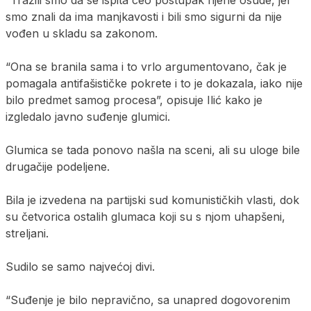
“Tražili smo da se ispita ceo postupak njene osude, jer
smo znali da ima manjkavosti i bili smo sigurni da nije
vođen u skladu sa zakonom.
“Ona se branila sama i to vrlo argumentovano, čak je
pomagala antifašističke pokrete i to je dokazala, iako nije
bilo predmet samog procesa”, opisuje Ilić kako je
izgledalo javno suđenje glumici.
Glumica se tada ponovo našla na sceni, ali su uloge bile
drugačije podeljene.
Bila je izvedena na partijski sud komunističkih vlasti, dok
su četvorica ostalih glumaca koji su s njom uhapšeni,
streljani.
Sudilo se samo najvećoj divi.
“Suđenje je bilo nepravično, sa unapred dogovorenim