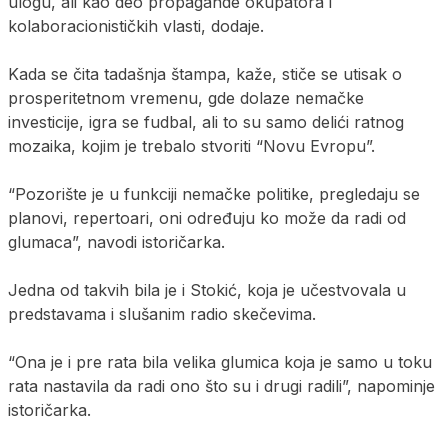
ulogu, ali kao deo propagande okupatora i
kolaboracionističkih vlasti, dodaje.
Kada se čita tadašnja štampa, kaže, stiče se utisak o
prosperitetnom vremenu, gde dolaze nemačke
investicije, igra se fudbal, ali to su samo delići ratnog
mozaika, kojim je trebalo stvoriti “Novu Evropu”.
“Pozorište je u funkciji nemačke politike, pregledaju se
planovi, repertoari, oni određuju ko može da radi od
glumaca”, navodi istoričarka.
Jedna od takvih bila je i Stokić, koja je učestvovala u
predstavama i slušanim radio skečevima.
“Ona je i pre rata bila velika glumica koja je samo u toku
rata nastavila da radi ono što su i drugi radili”, napominje
istoričarka.