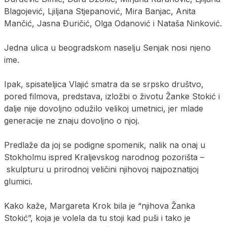
Blagojević, Ljiljana Stjepanović, Mira Banjac, Anita
Mančić, Jasna Đuričić, Olga Odanović i Nataša Ninković.
Jedna ulica u beogradskom naselju Senjak nosi njeno
ime.
Ipak, spisateljica Vlajić smatra da se srpsko društvo,
pored filmova, predstava, izložbi o životu Žanke Stokić i
dalje nije dovoljno odužilo velikoj umetnici, jer mlade
generacije ne znaju dovoljno o njoj.
Predlaže da joj se podigne spomenik, nalik na onaj u
Stokholmu ispred Kraljevskog narodnog pozorišta –
skulpturu u prirodnoj veličini njihovoj najpoznatijoj
glumici.
Kako kaže, Margareta Krok bila je “njihova Žanka
Stokić”, koja je volela da tu stoji kad puši i tako je