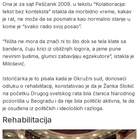
Ona je za sajt Peščanik 2009. u tekstu “Kolaboracija:
tekst bez konteksta” istakla da morbidno vreme, kakav
je rat, ne može da se posmatra kao normalno stanje u
kome je “svako radio svoj posao”.
“Ništa ne mora da znači ni to što dok se tela klate sa
bandera, čuju krici iz obližnjih logora, a jame pune
nevinim ljudima, glumci zabavljaju egzekutore”, istakla je
Milošević.
Istoričarka je to pisala kada je Okružni sud, donoseći
odluku o rehabilitaciji, konstatovao je da je Žanka Stokić
na početku Drugog svetskog rata bila članica Narodnog
pozorišta u Beogradu i da nije bila politički aktivna, te da
je osuđena iz političkih i ideoloških razloga.
Rehabilitacija