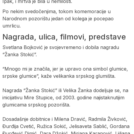
Ipak, i mrtva je bila u nemilosti.
Po nekim svedočenjima, tokom komemoracije u
Narodnom pozorištu jedan od kolega je pocepao
umrlicu.
Nagrada, ulica, filmovi, predstave
Svetlana Bojković je svojevremeno i dobila nagradu
“Žanka Stokić”.
“Mnogo mi je značila, jer je upravo ona simbol glumice,
srpske glumice”, kaže velikanka srpskog glumišta.
Nagrada “Žanka Stokić” ili Velika Žanka dodeljuje se, na
inicijativu Mire Stupice, od 2003. godine najistaknutijim
glumicama srpskog pozorišta.
Dosadašnje dobitnice i Milena Dravić, Radmila Živković,
Đurđija Cvetić, Ružica Sokić, Jelisaveta Sablić, Gordana
Đurđević Dimić, Dara Džokić, Mirjana Karanović, Ljiljana