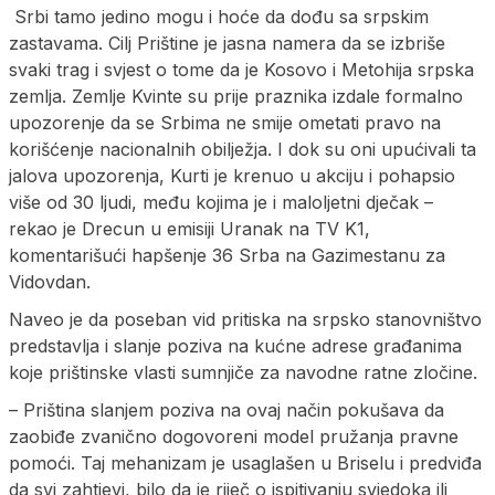
Srbi tamo jedino mogu i hoće da dođu sa srpskim
zastavama. Cilj Prištine je jasna namera da se izbriše
svaki trag i svjest o tome da je Kosovo i Metohija srpska
zemlja. Zemlje Kvinte su prije praznika izdale formalno
upozorenje da se Srbima ne smije ometati pravo na
korišćenje nacionalnih obilježja. I dok su oni upućivali ta
jalova upozorenja, Kurti je krenuo u akciju i pohapsio
više od 30 ljudi, među kojima je i maloljetni dječak –
rekao je Drecun u emisiji Uranak na TV K1,
komentarišući hapšenje 36 Srba na Gazimestanu za
Vidovdan.
Naveo je da poseban vid pritiska na srpsko stanovništvo
predstavlja i slanje poziva na kućne adrese građanima
koje prištinske vlasti sumnjiče za navodne ratne zločine.
– Priština slanjem poziva na ovaj način pokušava da
zaobiđe zvanično dogovoreni model pružanja pravne
pomoći. Taj mehanizam je usaglašen u Briselu i predviđa
da svi zahtjevi, bilo da je riječ o ispitivanju svjedoka ili