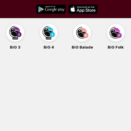
Skip
to
content
BiG 3
BiG 4
BiG Balade
BiG Folk