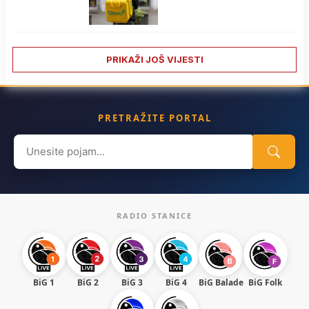
PRIKAŽI JOŠ VIJESTI
PRETRAŽITE PORTAL
Search
for:
RADIO STANICE
BiG 1
BiG 2
BiG 3
BiG 4
BiG Balade
BiG Folk