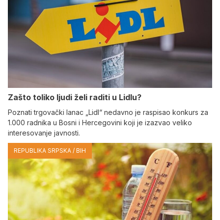
Zašto toliko ljudi želi raditi u Lidlu?
Poznati trgovački lanac „Lidl“ nedavno je raspisao konkurs za
1.000 radnika u Bosni i Hercegovini koji je izazvao veliko
interesovanje javnosti.
REPUBLIKA SRPSKA / BIH