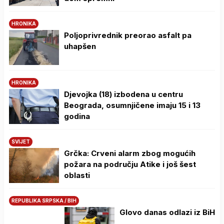
HRONIKA
Poljoprivrednik preorao asfalt pa
uhapšen
HRONIKA
Djevojka (18) izbodena u centru
Beograda, osumnjičene imaju 15 i 13
godina
SVIJET
Grčka: Crveni alarm zbog mogućih
požara na području Atike i još šest
oblasti
REPUBLIKA SRPSKA / BIH
Glovo danas odlazi iz BiH