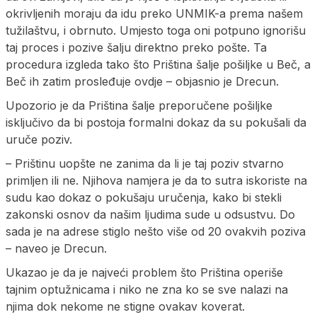
okrivljenih moraju da idu preko UNMIK-a prema našem
tužilaštvu, i obrnuto. Umjesto toga oni potpuno ignorišu
taj proces i pozive šalju direktno preko pošte. Ta
procedura izgleda tako što Priština šalje pošiljke u Beč, a
Beč ih zatim prosleđuje ovdje – objasnio je Drecun.
Upozorio je da Priština šalje preporučene pošiljke
isključivo da bi postoja formalni dokaz da su pokušali da
uruče poziv.
– Prištinu uopšte ne zanima da li je taj poziv stvarno
primljen ili ne. Njihova namjera je da to sutra iskoriste na
sudu kao dokaz o pokušaju uručenja, kako bi stekli
zakonski osnov da našim ljudima sude u odsustvu. Do
sada je na adrese stiglo nešto više od 20 ovakvih poziva
– naveo je Drecun.
Ukazao je da je najveći problem što Priština operiše
tajnim optužnicama i niko ne zna ko se sve nalazi na
njima dok nekome ne stigne ovakav koverat.