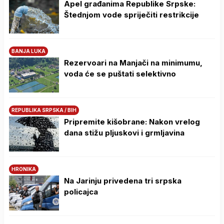
Apel građanima Republike Srpske:
Štednjom vode spriječiti restrikcije
BANJA LUKA
Rezervoari na Manjači na minimumu,
voda će se puštati selektivno
REPUBLIKA SRPSKA / BIH
Pripremite kišobrane: Nakon vrelog
dana stižu pljuskovi i grmljavina
HRONIKA
Na Јarinju privedena tri srpska
policajca