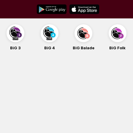
Skip
to
content
BiG 3
BiG 4
BiG Balade
BiG Folk