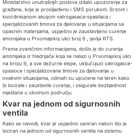
Ministarstvo unutrašnjih poslova izdalo upozorenje za
građane, koje je proslijeđeno i SMS porukom. Brzom i
koordinisanom akcijom vatrogasaca-spasilaca i
specijalizovanih timova za djelovanje u situacijama sa
opasnim materijama, uspješno je zaustavljeno curenje
amonijaka u Prvomajskoj ulici broj 9 , javlja RTS.
Prema zvaničnim informacijama, došlo je do curenja
amonijaka iz hladnjače koja se nalazi u Prvomajskoj ulici
na broju 9, a sve dežurne ekipe, uključujući vatrogasce-
spasioce i specijalizovane timove za djelovanje u
ovakvim situacijama, odmah su upućene na teren kako
bi locirale i zaustavile curenje, i osigurale bezbjednost
mještana u okolnom području.
Kvar na jednom od sigurnosnih
ventila
Kako se navodi, kvar je uspješno saniran nakon što je
lociran na jednom od sigurnosnih ventila na sistemu