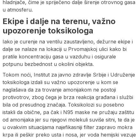
hladnjače, čime je spriječeno dalje širenje otrovnog gasa
u atmosferu.
Ekipe i dalje na terenu, važno
upozorenje toksikologa
Iako je curenje na ventilu zaustavljeno, dežurne ekipe i
dalje se nalaze na lokaciji u Prvomajskoj ulici kako bi
pratile koncentraciju gasa u vazduhu i osigurale
potpunu bezbednost u okolini objekta.
Tokom noći, Institut za javno zdravlje Srbije i Udruženje
toksikologa izdali su važno upozorenje u kom se
naglašava da za trovanje amonijakom ne postoji
protivotrov, zbog čega je brza reakcija građana i službi
bila od presudnog značaja. Toksikolozi su posebno
istakli da obične, pa čak i N95 maske ne pružaju zaštitu
od amonijaka jer su njegovi molekuli suviše sitni, te da je
u ovakvim situacijama najefikasniji filter zapravo mokra
krpa ili peškir preko usta i nosa, jer voda hemijski vezuje