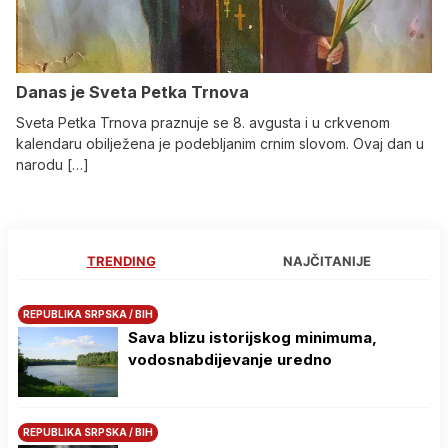
Danas je Sveta Petka Trnova
Sveta Petka Trnova praznuje se 8. avgusta i u crkvenom
kalendaru obilježena je podebljanim crnim slovom. Ovaj dan u
narodu […]
TRENDING
NAJČITANIJE
REPUBLIKA SRPSKA / BIH
Sava blizu istorijskog minimuma,
vodosnabdijevanje uredno
REPUBLIKA SRPSKA / BIH