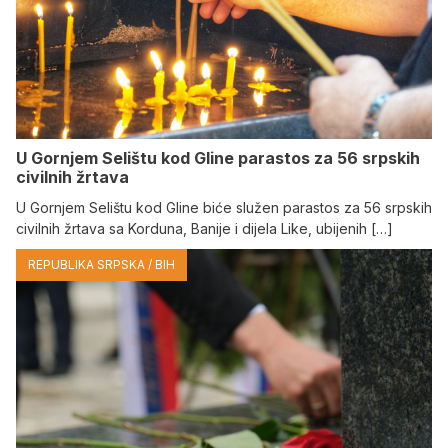
U Gornjem Selištu kod Gline parastos za 56 srpskih
civilnih žrtava
U Gornjem Selištu kod Gline biće služen parastos za 56 srpskih
civilnih žrtava sa Korduna, Banije i dijela Like, ubijenih […]
REPUBLIKA SRPSKA / BIH