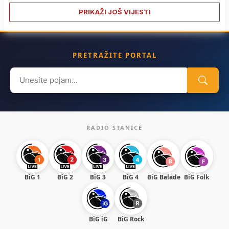
PRIKAŽI JOŠ VIJESTI
PRETRAŽITE PORTAL
Search
for:
RADIO STANICE
BiG 1
BiG 2
BiG 3
BiG 4
BiG Balade
BiG Folk
BiG iG
BiG Rock