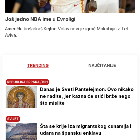
Još jedno NBA ime u Evroligi
Američki košarkaš Kejton Volas novi je igrač Makabija iz Tel-
Aviva.
TRENDING
NAJČITANIJE
REPUBLIKA SRPSKA / BIH
Danas je Sveti Pantelejmon: Ovo nikako
ne radite, jer kazna će stići brže nego
što mislite
SVIJET
Šta se krije iza migrantskog cunamija i
udara na špansku enklavu