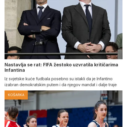
Nastavlja se rat: FIFA žestoko uzvratila kritičarima
Infantina
Iz svjetske kuće fudbala posebno su istakli da je Infantino
izabran demokratskim putem i da njegov mandat i dalje traje
KOŠARKA