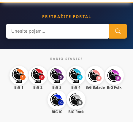
PRETRAŽITE PORTAL
Search
for:
RADIO STANICE
BiG 1
BiG 2
BiG 3
BiG 4
BiG Balade
BiG Folk
BiG iG
BiG Rock