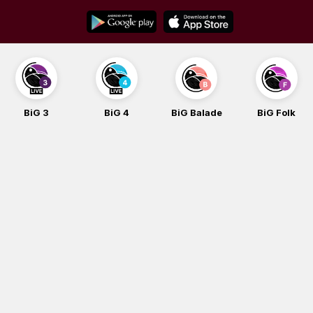
Skip
to
content
BiG 3
BiG 4
BiG Balade
BiG Folk