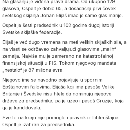
Na glasanju je viđena prava drama. Od ukupno 129
glasova, Ospelt je dobio 65, a dosadašnji prvi čovek
svetskog skijanja Johan Elijaš imao je samo glas manje.
Ospelt je šesti predsednik u 102 godine dugoj istoriji
Svetske skijaške federacije.
Elijaš je već dugo vremena na meti velikih skijaških sila, a
na vlasti se održavao zahvaljujući glasovima „malih“
zemalja. Najviše mu je zamerano na katastrofalnoj
finansijskoj situaciji u FIS. Tokom njegovog mandata
„nestalo“ je 87 miliona evra.
Njegovo ime se navodno pojavljuje u spornim
Epštajnovim fajlovima. Elijaša koji ima pasoše Velike
Britanije i Švedske nisu htele da nominuju njegove
države za predsednika, pa je uzeo i pasoš Gruzije, koja
ga je kandidovala.
Sve to na kraju nije pomoglo i pravnik iz Lihtenštajna
Ospelt je izabran za predsednika.