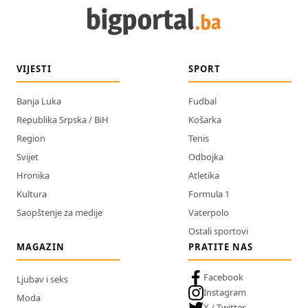
VIJESTI
SPORT
Banja Luka
Fudbal
Republika Srpska / BiH
Košarka
Region
Tenis
Svijet
Odbojka
Hronika
Atletika
Kultura
Formula 1
Saopštenje za medije
Vaterpolo
Ostali sportovi
MAGAZIN
PRATITE NAS
Facebook
Ljubav i seks
Instagram
Moda
X / Twitter