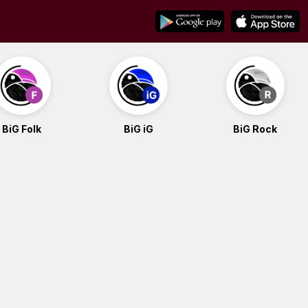
BiG Folk
BiG iG
BiG Rock