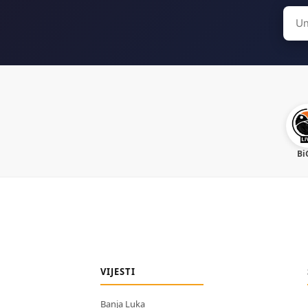
Sear
for:
Bi
VIJESTI
Banja Luka