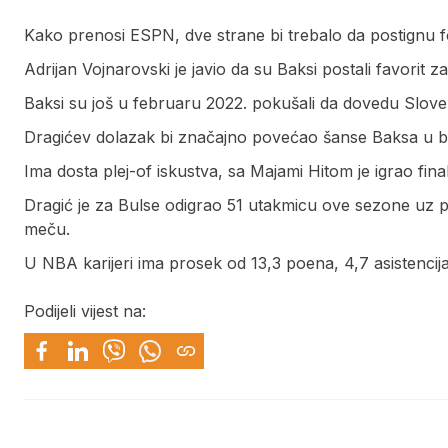
Kako prenosi ESPN, dve strane bi trebalo da postignu 
Adrijan Vojnarovski je javio da su Baksi postali favorit
Baksi su još u februaru 2022. pokušali da dovedu Sloven
Dragićev dolazak bi značajno povećao šanse Baksa u bor
Ima dosta plej-of iskustva, sa Majami Hitom je igrao fina
Dragić je za Bulse odigrao 51 utakmicu ove sezone uz p
meču.
U NBA karijeri ima prosek od 13,3 poena, 4,7 asistencij
Podijeli vijest na: