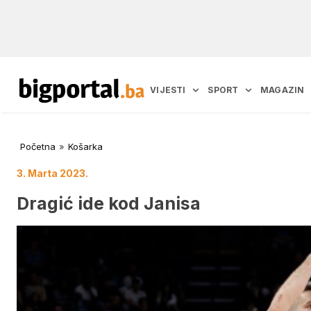
VIJESTI
SPORT
MAGAZIN
Početna
»
Košarka
3. Marta 2023.
Dragić ide kod Janisa