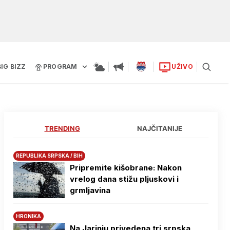
BIG BIZZ
PROGRAM
UŽIVO
TRENDING
NAJČITANIJE
REPUBLIKA SRPSKA / BIH
Pripremite kišobrane: Nakon
vrelog dana stižu pljuskovi i
grmljavina
HRONIKA
Na Јarinju privedena tri srpska