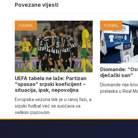
Povezane vijesti
FUDBAL
FUDBAL
Diomande: “Os
dječački san”
UEFA tabela ne laže: Partizan
“spasao” srpski koeficijent –
Diomande nije kri
situacija, ipak, nepovoljna
prelaska u Real M
Evropska sezona tek je u ranoj fazi, a
srpski fudbal već se suočava sa
velikim izazovom