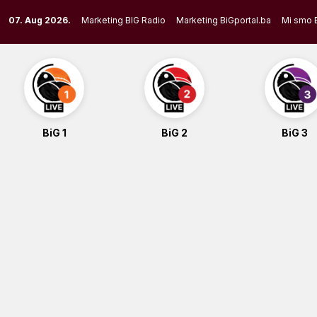
Skip
07. Aug 2026.
Marketing BIG Radio
Marketing BiGportal.ba
Mi smo 
to
content
BiG 1
BiG 2
BiG 3