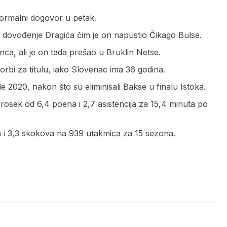
formalni dogovor u petak.
 za dovođenje Dragića čim je on napustio Čikago Bulse.
ca, ali je on tada prešao u Bruklin Netse.
bi za titulu, iako Slovenac ima 36 godina.
le 2020, nakon što su eliminisali Bakse u finalu Istoka.
rosek od 6,4 poena i 2,7 asistencija za 15,4 minuta po
a i 3,3 skokova na 939 utakmica za 15 sezona.