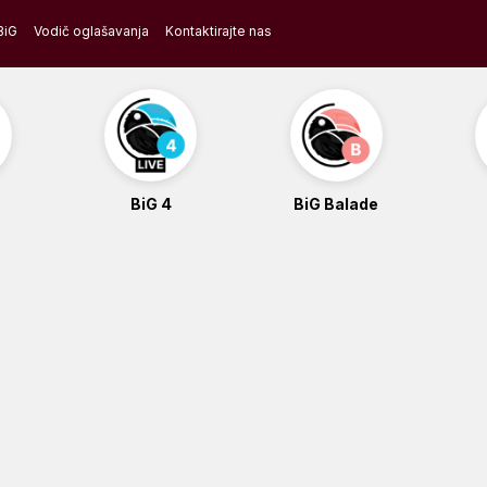
BiG
Vodič oglašavanja
Kontaktirajte nas
BiG 4
BiG Balade