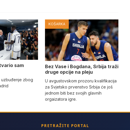
KOŠARKA
tvario sam
Bez Vase i Bogdana, Srbija traži
druge opcije na pleju
o uzbuđenje zbog
U avgustovskom prozoru kvalifikacija
adrid
za Svjetsko prvenstvo Srbija će još
jednom biti bez svojih glavnih
orgaizatora igre.
PRETRAŽITE PORTAL