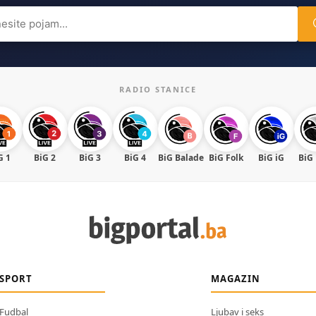
ch
RADIO STANICE
G 1
BiG 2
BiG 3
BiG 4
BiG Balade
BiG Folk
BiG iG
BiG
SPORT
MAGAZIN
Fudbal
Ljubav i seks