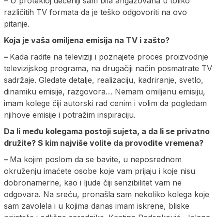
– U protekloj deceniji sam bila angažovana u toliko
različitih TV formata da je teško odgovoriti na ovo
pitanje.
Koja je vaša omiljena emisija na TV i zašto?
–
Kada radite na televiziji i poznajete proces proizvodnje
televizijskog programa, na drugačiji način posmatrate TV
sadržaje. Gledate detalje, realizaciju, kadriranje, svetlo,
dinamiku emisije, razgovora… Nemam omiljenu emisiju,
imam kolege čiji autorski rad cenim i volim da pogledam
njihove emisije i potražim inspiraciju.
Da li među kolegama postoji sujeta, a da li se privatno
družite? S kim najviše volite da provodite vremena?
–
Ma kojim poslom da se bavite, u neposrednom
okruženju imaćete osobe koje vam prijaju i koje nisu
dobronamerne, kao i ljude čiji senzibilitet vam ne
odgovara. Na sreću, pronašla sam nekoliko kolega koje
sam zavolela i u kojima danas imam iskrene, bliske