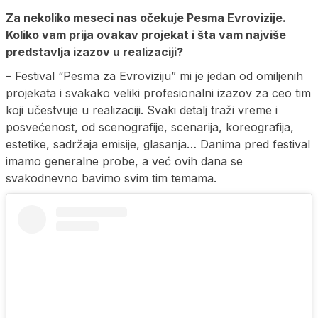
Za nekoliko meseci nas očekuje Pesma Evrovizije.
Koliko vam prija ovakav projekat i šta vam najviše
predstavlja izazov u realizaciji?
– Festival “Pesma za Evroviziju” mi je jedan od omiljenih
projekata i svakako veliki profesionalni izazov za ceo tim
koji učestvuje u realizaciji. Svaki detalj traži vreme i
posvećenost, od scenografije, scenarija, koreografija,
estetike, sadržaja emisije, glasanja… Danima pred festival
imamo generalne probe, a već ovih dana se
svakodnevno bavimo svim tim temama.