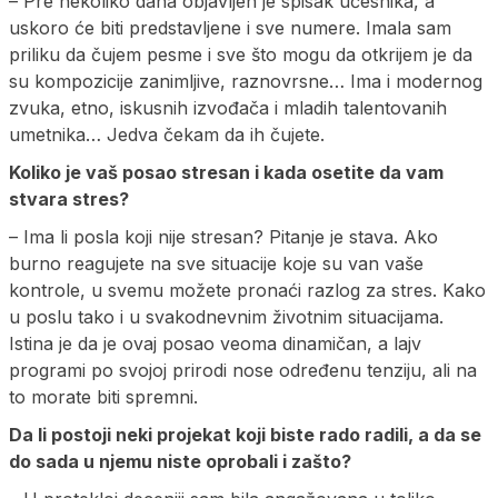
– Pre nekoliko dana objavljen je spisak učesnika, a
uskoro će biti predstavljene i sve numere. Imala sam
priliku da čujem pesme i sve što mogu da otkrijem je da
su kompozicije zanimljive, raznovrsne… Ima i modernog
zvuka, etno, iskusnih izvođača i mladih talentovanih
umetnika… Jedva čekam da ih čujete.
Koliko je vaš posao stresan i kada osetite da vam
stvara stres?
– Ima li posla koji nije stresan? Pitanje je stava. Ako
burno reagujete na sve situacije koje su van vaše
kontrole, u svemu možete pronaći razlog za stres. Kako
u poslu tako i u svakodnevnim životnim situacijama.
Istina je da je ovaj posao veoma dinamičan, a lajv
programi po svojoj prirodi nose određenu tenziju, ali na
to morate biti spremni.
Da li postoji neki projekat koji biste rado radili, a da se
do sada u njemu niste oprobali i zašto?