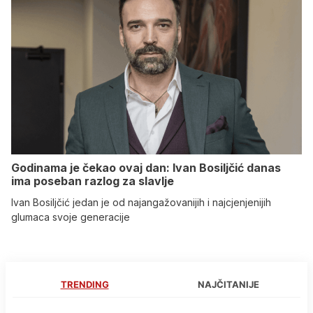
Godinama je čekao ovaj dan: Ivan Bosiljčić danas
ima poseban razlog za slavlje
Ivan Bosiljčić jedan je od najangažovanijih i najcjenjenijih
glumaca svoje generacije
TRENDING
NAJČITANIJE