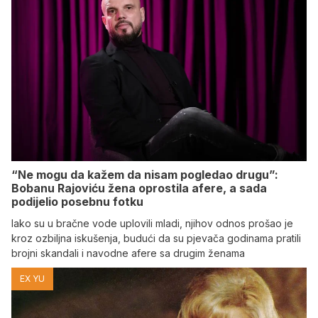
“Ne mogu da kažem da nisam pogledao drugu”:
Bobanu Rajoviću žena oprostila afere, a sada
podijelio posebnu fotku
Iako su u bračne vode uplovili mladi, njihov odnos prošao je
kroz ozbiljna iskušenja, budući da su pjevača godinama pratili
brojni skandali i navodne afere sa drugim ženama
EX YU