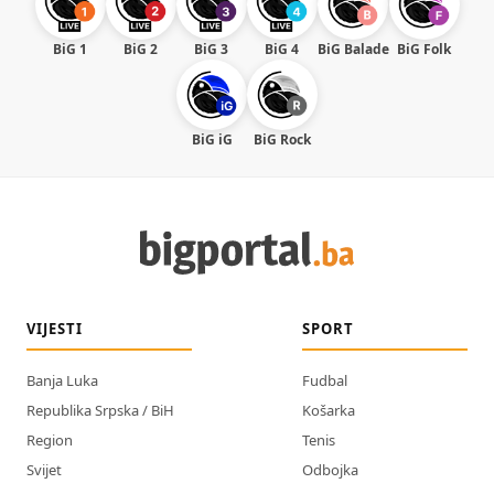
BiG 1
BiG 2
BiG 3
BiG 4
BiG Balade
BiG Folk
BiG iG
BiG Rock
VIJESTI
SPORT
Banja Luka
Fudbal
Republika Srpska / BiH
Košarka
Region
Tenis
Svijet
Odbojka