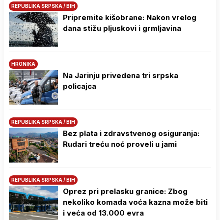
REPUBLIKA SRPSKA / BIH
Pripremite kišobrane: Nakon vrelog
dana stižu pljuskovi i grmljavina
HRONIKA
Na Јarinju privedena tri srpska
policajca
REPUBLIKA SRPSKA / BIH
Bez plata i zdravstvenog osiguranja:
Rudari treću noć proveli u jami
REPUBLIKA SRPSKA / BIH
Oprez pri prelasku granice: Zbog
nekoliko komada voća kazna može biti
i veća od 13.000 evra