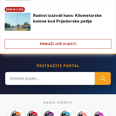
BANJA LUKA
Radovi izazvali haos: Kilometarske
kolone kod Prijedorske petlje
PRIKAŽI JOŠ VIJESTI
PRETRAŽITE PORTAL
Search
for:
RADIO STANICE