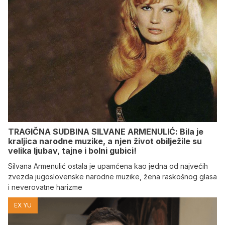
TRAGIČNA SUDBINA SILVANE ARMENULIĆ: Bila je
kraljica narodne muzike, a njen život obilježile su
velika ljubav, tajne i bolni gubici!
Silvana Armenulić ostala je upamćena kao jedna od najvećih
zvezda jugoslovenske narodne muzike, žena raskošnog glasa
i neverovatne harizme
EX YU