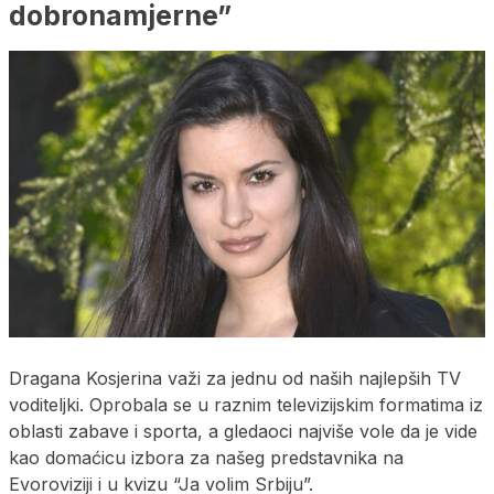
dobronamjerne”
Dragana Kosjerina važi za jednu od naših najlepših TV
voditeljki. Oprobala se u raznim televizijskim formatima iz
oblasti zabave i sporta, a gledaoci najviše vole da je vide
kao domaćicu izbora za našeg predstavnika na
Evoroviziji i u kvizu “Ja volim Srbiju”.