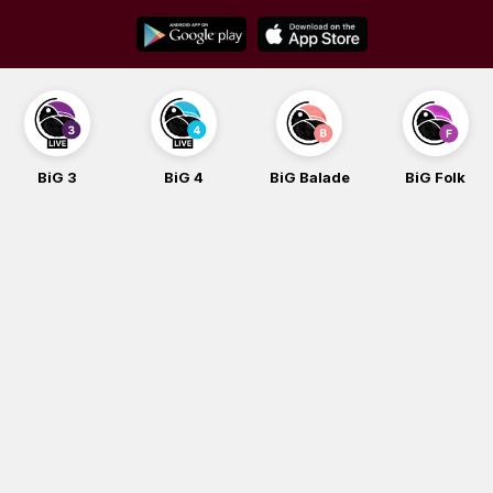
Skip
to
content
BiG 3
BiG 4
BiG Balade
BiG Folk