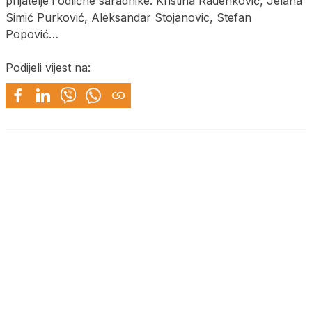
prijatelje i odlične saradnike. Kristina Radenković, Jelana
Simić Purković, Aleksandar Stojanovic, Stefan
Popović…
Podijeli vijest na: