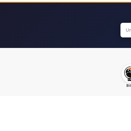
Sear
for:
Bi