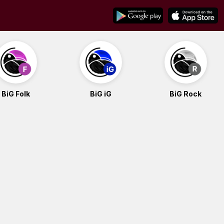
BiG Folk
BiG iG
BiG Rock