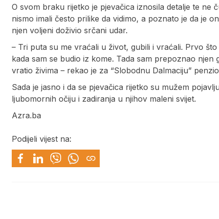
O svom braku rijetko je pjevačica iznosila detalje te ne 
nismo imali često prilike da vidimo, a poznato je da je 
njen voljeni doživio srčani udar.
– Tri puta su me vraćali u život, gubili i vraćali. Prvo št
kada sam se budio iz kome. Tada sam prepoznao njen gl
vratio živima – rekao je za “Slobodnu Dalmaciju” penzion
Sada je jasno i da se pjevačica rijetko su mužem pojavlju
ljubomornih očiju i zadiranja u njihov maleni svijet.
Azra.ba
Podijeli vijest na: