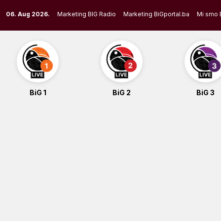
Skip
06. Aug 2026.
Marketing BIG Radio
Marketing BiGportal.ba
Mi smo 
to
content
BiG 1
BiG 2
BiG 3