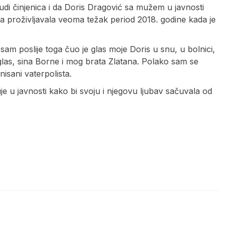
čudi činjenica i da Doris Dragović sa mužem u javnosti
ona proživljavala veoma težak period 2018. godine kada je
o sam poslije toga čuo je glas moje Doris u snu, u bolnici,
as, sina Borne i mog brata Zlatana. Polako sam se
isani vaterpolista.
je u javnosti kako bi svoju i njegovu ljubav sačuvala od