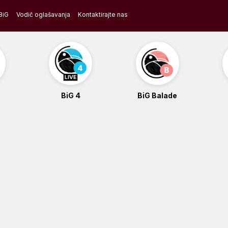
BiG
Vodič oglašavanja
Kontaktirajte nas
BiG 4
BiG Balade