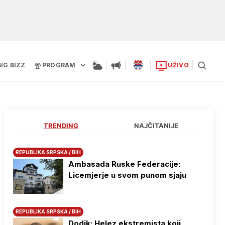
BIG BIZZ
PROGRAM
UŽIVO
TRENDING
NAJČITANIJE
REPUBLIKA SRPSKA / BIH
Ambasada Ruske Federacije:
Licemjerje u svom punom sjaju
REPUBLIKA SRPSKA / BIH
Dodik: Helez ekstremista koji