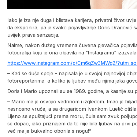
Iako je iza nje duga i blistava karijera, privatni život uvi
da eksponira, pa je svako pojavljivanje Doris Dragović 
uvijek prava senzacija.
Naime, nakon dužeg vremena čuvena pjevačica pojavila
fotografija koju je ona objavila na “Instagramu” izazval
https://www.instagram.com/p/Cm6qZw3MWq2/?utm_sou
– Kad se duše spoje – napisala je u svojoj najnovijoj obj
fotoreporterima, a koliko je ljubav među njima jaka govor
Doris i Mario upoznali su se 1989. godine, a kasnije su p
– Mario me je osvojio vedrinom i izgledom. Imao je hiljadu
nesnosno vruće, a sa drugaricom Ivankom Luetić otišla 
Lijeno se spuštajući prema moru, čula sam zvuk poljupc
se dopao, iako priznajem da to nije bila ljubav na prvi po
već me je bukvalno oborila s nogu!”