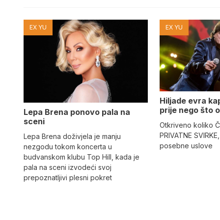
EX YU
EX YU
Hiljade evra kap
prije nego što o
Lepa Brena ponovo pala na
sceni
Otkriveno koliko Č
PRIVATNE SVIRKE, 
Lepa Brena doživjela je manju
posebne uslove
nezgodu tokom koncerta u
budvanskom klubu Top Hill, kada je
pala na sceni izvodeći svoj
prepoznatljivi plesni pokret