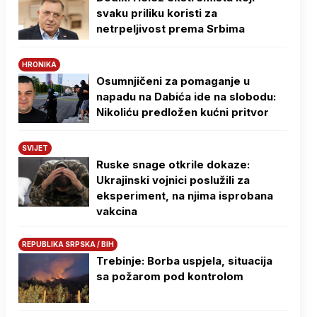
svaku priliku koristi za
netrpeljivost prema Srbima
HRONIKA
Osumnjičeni za pomaganje u
napadu na Dabića ide na slobodu:
Nikoliću predložen kućni pritvor
SVIJET
Ruske snage otkrile dokaze:
Ukrajinski vojnici poslužili za
eksperiment, na njima isprobana
vakcina
REPUBLIKA SRPSKA / BIH
Trebinje: Borba uspjela, situacija
sa požarom pod kontrolom