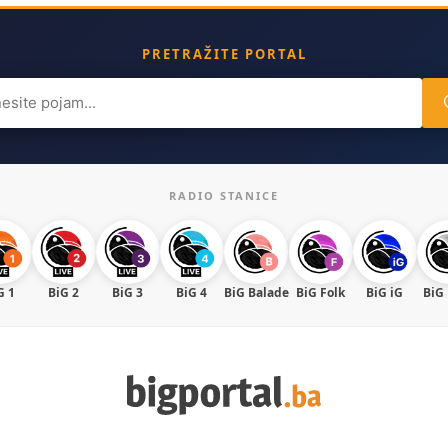
PRETRAŽITE PORTAL
ch
RADIO STANICE
G 1
BiG 2
BiG 3
BiG 4
BiG Balade
BiG Folk
BiG iG
BiG