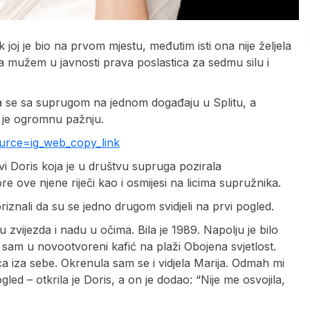
jek joj je bio na prvom mjestu, međutim isti ona nije željela
sa mužem u javnosti prava poslastica za sedmu silu i
 se sa suprugom na jednom događaju u Splitu, a
a je ogromnu pažnju.
rce=ig_web_copy_link
avi Doris koja je u društvu supruga pozirala
e ove njene riječi kao i osmijesi na licima supružnika.
riznali da su se jedno drugom svidjeli na prvi pogled.
 zvijezda i nadu u očima. Bila je 1989. Napolju je bilo
sam u novootvoreni kafić na plaži Obojena svjetlost.
a iza sebe. Okrenula sam se i vidjela Marija. Odmah mi
gled – otkrila je Doris, a on je dodao: “Nije me osvojila,