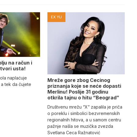
EX YU
lju na račun i
tvori usta!
ola naplaćuje
Mreže gore zbog Cecinog
a tek da čujete
priznanja koje se neće dopasti
Merlinu! Poslije 31 godinu
otkrila tajnu o hitu “Beograd”
Društvenu mrežu “X” zapalila je priča
o poreklu i simbolici bezvremenskih
regionalnih hitova, a u samom centru
pažnje našla se muzička zvezda
Svetlana Ceca Ražnatović