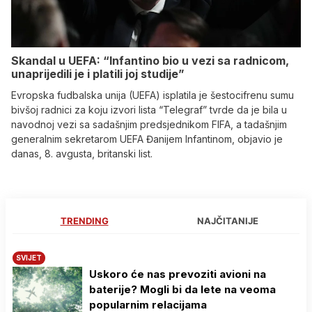
Skandal u UEFA: “Infantino bio u vezi sa radnicom,
unaprijedili je i platili joj studije”
Evropska fudbalska unija (UEFA) isplatila je šestocifrenu sumu
bivšoj radnici za koju izvori lista “Telegraf” tvrde da je bila u
navodnoj vezi sa sadašnjim predsjednikom FIFA, a tadašnjim
generalnim sekretarom UEFA Đanijem Infantinom, objavio je
danas, 8. avgusta, britanski list.
TRENDING
NAJČITANIJE
SVIJET
Uskoro će nas prevoziti avioni na
baterije? Mogli bi da lete na veoma
popularnim relacijama