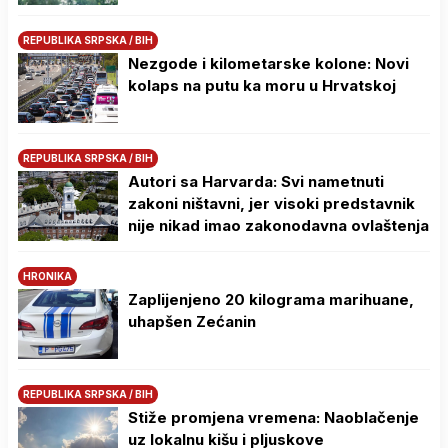
REPUBLIKA SRPSKA / BIH
Nezgode i kilometarske kolone: Novi
kolaps na putu ka moru u Hrvatskoj
REPUBLIKA SRPSKA / BIH
Autori sa Harvarda: Svi nametnuti
zakoni ništavni, jer visoki predstavnik
nije nikad imao zakonodavna ovlaštenja
HRONIKA
Zaplijenjeno 20 kilograma marihuane,
uhapšen Zećanin
REPUBLIKA SRPSKA / BIH
Stiže promjena vremena: Naoblačenje
uz lokalnu kišu i pljuskove