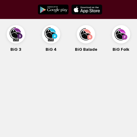
Skip
to
content
BiG 3
BiG 4
BiG Balade
BiG Folk