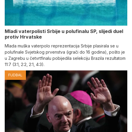
Mladi vaterpolisti Srbije u polufinalu SP, slijedi duel
protiv Hrvatske
Mlada muška vaterpolo reprezentacija Srbije plasirala se u
polufinale Svjetskog prvenstva (igrači do 16 godina), pošto je
u Zagrebu u četvrtfinalu pobijedila selekciju Brazila rezultatom
11:7 (3:1, 2:2, 2:1, 4:3).
FUDBAL