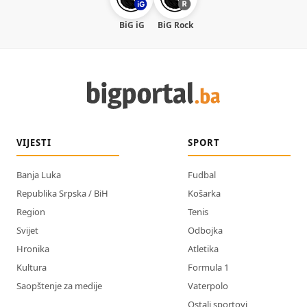
BiG iG
BiG Rock
VIJESTI
SPORT
Banja Luka
Fudbal
Republika Srpska / BiH
Košarka
Region
Tenis
Svijet
Odbojka
Hronika
Atletika
Kultura
Formula 1
Saopštenje za medije
Vaterpolo
Ostali sportovi