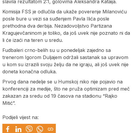
slavila rezultatom 2:1, golovima Aleksandra Kataija.
Komisija FSS je odlučila da ukaže poverenje Milanoviću
posle bure u vezi sa suđenjem Pavla Ilića posle
prethodna dva derbija. Nezadovoljstvo Partizana
Kragujevčaninom je toliko, da još uvek nije poznato ni da
li će izaći na teren u sredu.
Fudbaleri crno-belih su u ponedeljak zajedno sa
trenerom Igorom Duljajem održali sastanak sa upravom
u kom su izrazili svoju želju da ne igraju, ali još uvek nije
doneta konačna odluka.
Prvog dana nedelje se u Humskoj niko nije pojavio na
konferenciji za medije, što ne pruža optimizam pred meč
zakazan za sredu od 19 časova na stadionu “Rajko
Mitić”.
Podijeli vijest na: