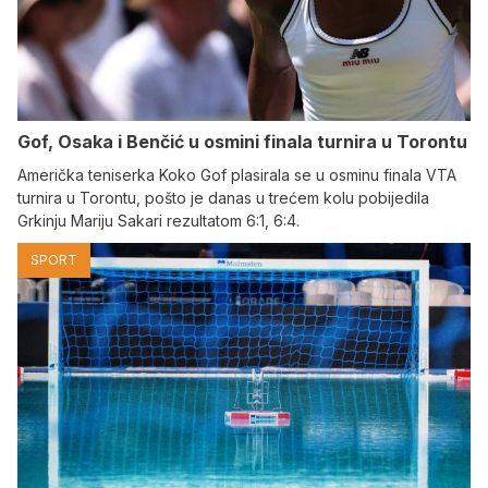
Gof, Osaka i Benčić u osmini finala turnira u Torontu
Američka teniserka Koko Gof plasirala se u osminu finala VTA
turnira u Torontu, pošto je danas u trećem kolu pobijedila
Grkinju Mariju Sakari rezultatom 6:1, 6:4.
SPORT