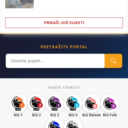
PRIKAŽI JOŠ VIJESTI
PRETRAŽITE PORTAL
Search
for:
RADIO STANICE
BiG 1
BiG 2
BiG 3
BiG 4
BiG Balade
BiG Folk