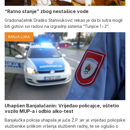
“Ratno stanje” zbog nestašice vode
Gradonačelnik Draško Stanivuković rekao je da bi sutra mogli
biti gotovi svi radovi na izgradnji sistema “Tunjice 1 i 2”.
BANJA LUKA
Uhapšen Banjalučanin: Vrijeđao policajce, oštetio
vozilo MUP-a i odbio alko-test
Banjalučka policija uhapsila je juče Ž.P. jer je vrijeđao policijske
službenike prilikom vršenja službenih radnji, te se oglušio o