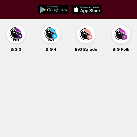
Skip
to
content
BiG 3
BiG 4
BiG Balade
BiG Folk