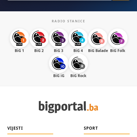
RADIO STANICE
BiG 1
BiG 2
BiG 3
BiG 4
BiG Balade
BiG Folk
BiG iG
BiG Rock
VIJESTI
SPORT