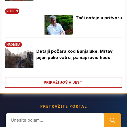
REGION
Tači ostaje u pritvoru
HRONIKA
Detalji požara kod Banjaluke: Mrtav
pijan palio vatru, pa napravio haos
PRIKAŽI JOŠ VIJESTI
PRETRAŽITE PORTAL
Search
for: