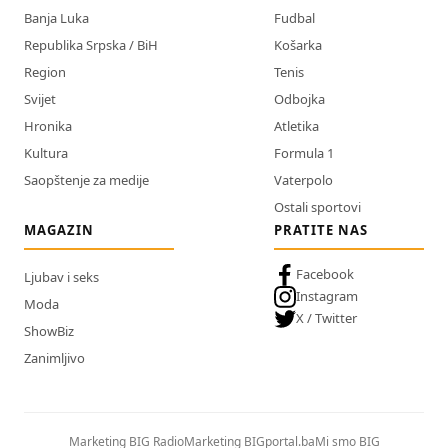
Banja Luka
Fudbal
Republika Srpska / BiH
Košarka
Region
Tenis
Svijet
Odbojka
Hronika
Atletika
Kultura
Formula 1
Saopštenje za medije
Vaterpolo
Ostali sportovi
MAGAZIN
PRATITE NAS
Facebook
Ljubav i seks
Instagram
Moda
X / Twitter
ShowBiz
Zanimljivo
Marketing BIG Radio
Marketing BIGportal.ba
Mi smo BIG