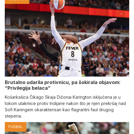
Brutalno udarila protivnicu, pa šokirala objavom:
“Privilegija belaca”
Košarkašica Čikago Skaja Dižonai Karington isključena je u
tokom utakmice protiv Indijane nakon što je njen prekršaj nad
Sofi Kaningem okarakterisan kao flagrantni faul drugog
stepena.
FUDBAL