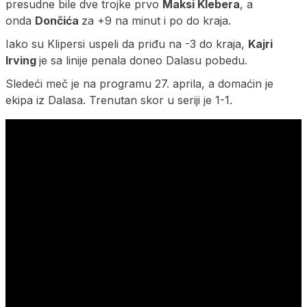
presudne bile dve trojke prvo
Maksi Klebera
, a
onda
Dončića
za +9 na minut i po do kraja.
Iako su Klipersi uspeli da priđu na -3 do kraja,
Kajri
Irving
je sa linije penala doneo Dalasu pobedu.
Sledeći meč je na programu 27. aprila, a domaćin je
ekipa iz Dalasa. Trenutan skor u seriji je 1-1.