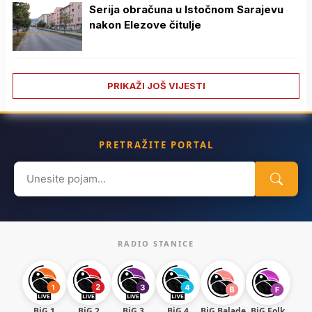
Serija obračuna u Istočnom Sarajevu
nakon Elezove čitulje
PRIKAŽI JOŠ VIJESTI
PRETRAŽITE PORTAL
Search
for:
RADIO STANICE
BiG 1
BiG 2
BiG 3
BiG 4
BiG Balade
BiG Folk