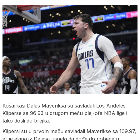
Košarkaši Dalas Maveriksa su savladali Los Anđeles
Kliperse sa 96:93 u drugom meču plej-ofa NBA lige i
tako došli do brejka.
Klipersi su u prvom meču savladali Maverikse sa 109:97,
ali je ekipa iz Dalasa uspela da dođe do pobede u