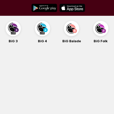
Skip
to
content
BiG 4
BiG Balade
BiG Folk
BiG iG