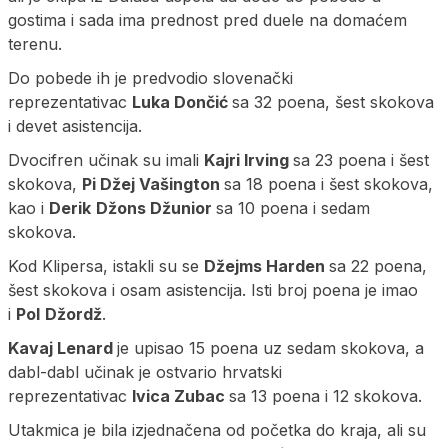
gostima i sada ima prednost pred duele na domaćem
terenu.
Do pobede ih je predvodio slovenački
reprezentativac
Luka Dončić
sa 32 poena, šest skokova
i devet asistencija.
Dvocifren učinak su imali
Kajri Irving
sa 23 poena i šest
skokova,
Pi Džej Vašington
sa 18 poena i šest skokova,
kao i
Derik
Džons Džunior
sa 10 poena i sedam
skokova.
Kod Klipersa, istakli su se
Džejms Harden
sa 22 poena,
šest skokova i osam asistencija. Isti broj poena je imao
i
Pol
Džordž
.
Kavaj Lenard
je upisao 15 poena uz sedam skokova, a
dabl-dabl učinak je ostvario hrvatski
reprezentativac
Ivica Zubac
sa 13 poena i 12 skokova.
Utakmica je bila izjednačena od početka do kraja, ali su