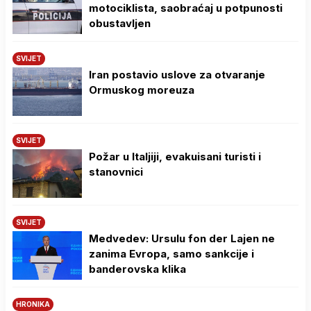
motociklista, saobraćaj u potpunosti
obustavljen
SVIJET
Iran postavio uslove za otvaranje
Ormuskog moreuza
SVIJET
Požar u Italjiji, evakuisani turisti i
stanovnici
SVIJET
Medvedev: Ursulu fon der Lajen ne
zanima Evropa, samo sankcije i
banderovska klika
HRONIKA