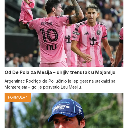
Od De Pola za Mesija – dirljiv trenutak u Majamiju
Argentinac Rodrigo de Pol učinio je lep gest na utakmici sa
Monterejem – gol je posvetio Leu Mesiju.
FORMULA 1