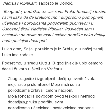
Vladislav Ribnikar”
, saopštio je Dončić.
“Beograde, podrška, uz vas sam. Preko fondacije tražim
način kako da da kratkoročno i dugoročno pomognem
učenicima i porodicama pogođenim pucnjavom u
Osnovnoj školi Vladislav Ribnikar. Posvećen sam i
nastaviću da delim novosti i načine podrške kako detalji
budu postajali dostupni”.
Lukin otac, Saša, poreklom je iz Srbije, a u našoj zemlji
Luka ima rođake.
Podsetimo, u sredu ujutru 13-godišnjak je ubio osmoro
dece i čuvara u školi na Vračaru.
Zbog tragedije i izgubljenih dečijih,nevinih života
moje srce je slomljeno! Moje misli su sa
porodicama žrtava i celom nacijom.
Moja fondacija,povodom ovog teškog i nemilog
dogadjaja,pruža podršku svim
porodicama,učenicima i nastavnicima osnovne