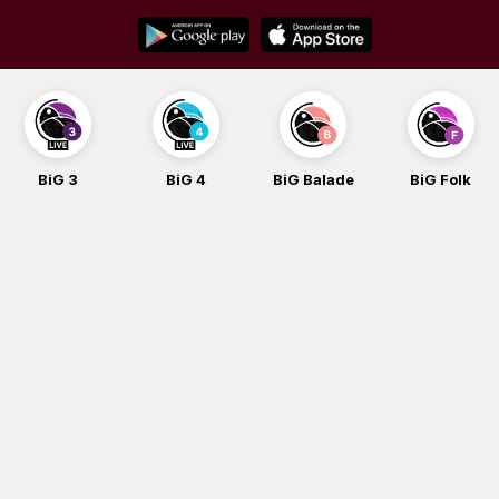
Skip
to
content
BiG 3
BiG 4
BiG Balade
BiG Folk