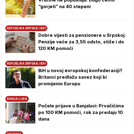
“gorjeti” na 40 stepeni
REPUBLIKA SRPSKA / BIH
Dobre vijesti za penzionere u Srpskoj:
Penzije veće za 3,55 odsto, stiže i do
120 KM pomoći
REPUBLIKA SRPSKA / BIH
BiH u novoj evropskoj konfederaciji?
Britanci predlažu savez koji bi
promijenio Europu
BANJA LUKA
Počele prijave u Banjaluci: Prvačićima
po 100 KM pomoći, rok za predaju 10
dana
HRONIKA