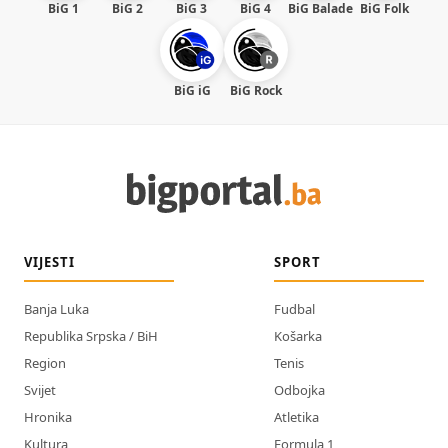
BiG 1
BiG 2
BiG 3
BiG 4
BiG Balade
BiG Folk
BiG iG
BiG Rock
VIJESTI
SPORT
Banja Luka
Fudbal
Republika Srpska / BiH
Košarka
Region
Tenis
Svijet
Odbojka
Hronika
Atletika
Kultura
Formula 1