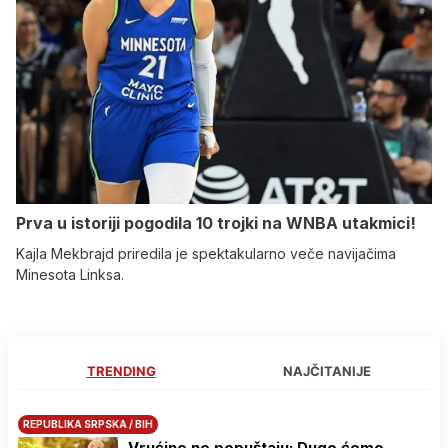
Prva u istoriji pogodila 10 trojki na WNBA utakmici!
Kajla Mekbrajd priredila je spektakularno veče navijačima
Minesota Linksa.
TRENDING
NAJČITANIJE
REPUBLIKA SRPSKA / BIH
Vrućine ne popuštaju: Dugo ćemo