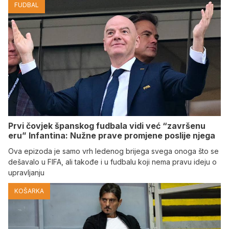
FUDBAL
Prvi čovjek španskog fudbala vidi već “završenu
eru” Infantina: Nužne prave promjene poslije njega
Ova epizoda je samo vrh ledenog brijega svega onoga što se
dešavalo u FIFA, ali takođe i u fudbalu koji nema pravu ideju o
upravljanju
KOŠARKA