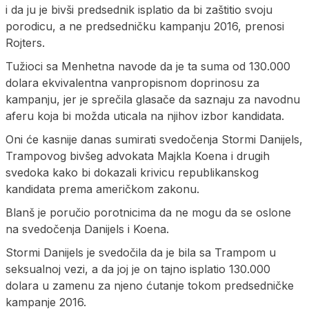
i da ju je bivši predsednik isplatio da bi zaštitio svoju
porodicu, a ne predsedničku kampanju 2016, prenosi
Rojters.
Tužioci sa Menhetna navode da je ta suma od 130.000
dolara ekvivalentna vanpropisnom doprinosu za
kampanju, jer je sprečila glasače da saznaju za navodnu
aferu koja bi možda uticala na njihov izbor kandidata.
Oni će kasnije danas sumirati svedočenja Stormi Danijels,
Trampovog bivšeg advokata Majkla Koena i drugih
svedoka kako bi dokazali krivicu republikanskog
kandidata prema američkom zakonu.
Blanš je poručio porotnicima da ne mogu da se oslone
na svedočenja Danijels i Koena.
Stormi Danijels je svedočila da je bila sa Trampom u
seksualnoj vezi, a da joj je on tajno isplatio 130.000
dolara u zamenu za njeno ćutanje tokom predsedničke
kampanje 2016.