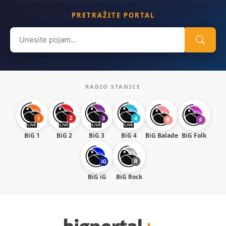
PRETRAŽITE PORTAL
Search
for:
RADIO STANICE
BiG 1
BiG 2
BiG 3
BiG 4
BiG Balade
BiG Folk
BiG iG
BiG Rock