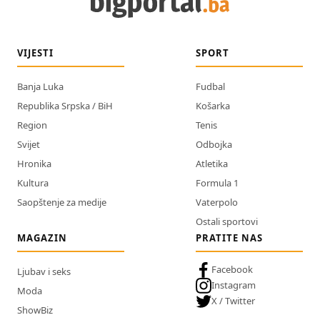
VIJESTI
SPORT
Banja Luka
Fudbal
Republika Srpska / BiH
Košarka
Region
Tenis
Svijet
Odbojka
Hronika
Atletika
Kultura
Formula 1
Saopštenje za medije
Vaterpolo
Ostali sportovi
MAGAZIN
PRATITE NAS
Facebook
Ljubav i seks
Instagram
Moda
X / Twitter
ShowBiz