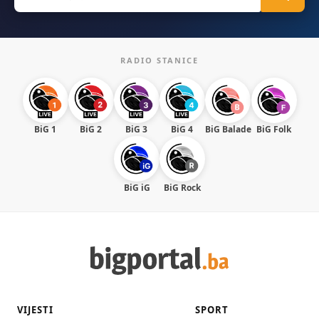
for:
RADIO STANICE
BiG 1
BiG 2
BiG 3
BiG 4
BiG Balade
BiG Folk
BiG iG
BiG Rock
VIJESTI
SPORT