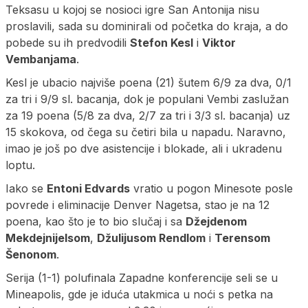
Teksasu u kojoj se nosioci igre San Antonija nisu
proslavili, sada su dominirali od početka do kraja, a do
pobede su ih predvodili
Stefon Kesl
i
Viktor
Vembanjama
.
Kesl je ubacio najviše poena (21) šutem 6/9 za dva, 0/1
za tri i 9/9 sl. bacanja, dok je populani Vembi zaslužan
za 19 poena (5/8 za dva, 2/7 za tri i 3/3 sl. bacanja) uz
15 skokova, od čega su četiri bila u napadu. Naravno,
imao je još po dve asistencije i blokade, ali i ukradenu
loptu.
Iako se
Entoni Edvards
vratio u pogon Minesote posle
povrede i eliminacije Denver Nagetsa, stao je na 12
poena, kao što je to bio slučaj i sa
Džejdenom
Mekdejnijelsom
,
Džulijusom Rendlom
i
Terensom
Šenonom
.
Serija (1-1) polufinala Zapadne konferencije seli se u
Mineapolis, gde je iduća utakmica u noći s petka na