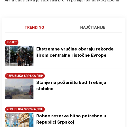
TRENDING
NAJČITANIJE
SVIJET
Ekstremne vrućine obaraju rekorde
širom centralne i istočne Evrope
REPUBLIKA SRPSKA / BIH
Stanje na požarištu kod Trebinja
stabilno
REPUBLIKA SRPSKA / BIH
Robne rezerve hitno potrebne u
Republici Srpskoj