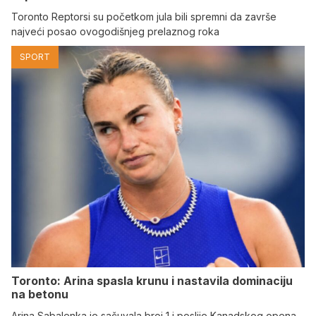
Toronto Reptorsi su početkom jula bili spremni da završe
najveći posao ovogodišnjeg prelaznog roka
SPORT
Toronto: Arina spasla krunu i nastavila dominaciju
na betonu
Arina Sabalenka je sačuvala broj 1 i poslije Kanadskog opena