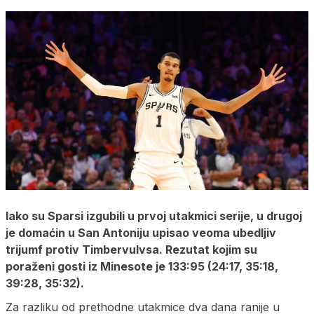
Iako su Sparsi izgubili u prvoj utakmici serije, u drugoj
je domaćin u San Antoniju upisao veoma ubedljiv
trijumf protiv Timbervulvsa. Rezutat kojim su
poraženi gosti iz Minesote je 133:95 (24:17, 35:18,
39:28, 35:32).
Za razliku od prethodne utakmice dva dana ranije u