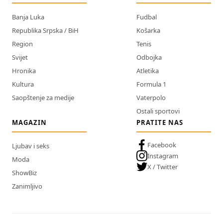
Banja Luka
Fudbal
Republika Srpska / BiH
Košarka
Region
Tenis
Svijet
Odbojka
Hronika
Atletika
Kultura
Formula 1
Saopštenje za medije
Vaterpolo
Ostali sportovi
MAGAZIN
PRATITE NAS
Facebook
Ljubav i seks
Instagram
Moda
X / Twitter
ShowBiz
Zanimljivo