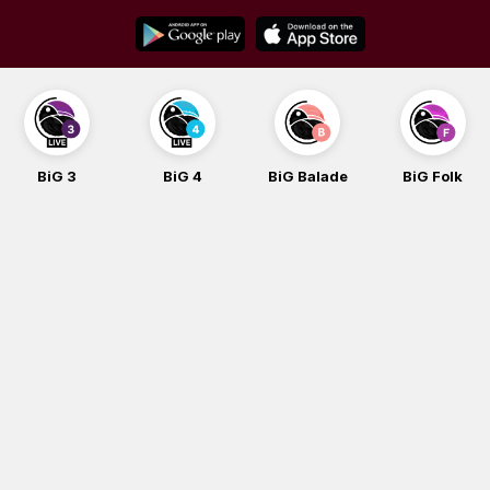
Skip
to
content
BiG 3
BiG 4
BiG Balade
BiG Folk