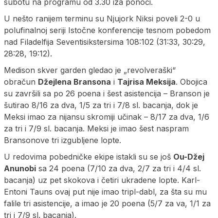
subotu na programu od 3.30 iza ponoći.
U nešto ranijem terminu su Njujork Niksi poveli 2-0 u
polufinalnoj seriji Istočne konferencije tesnom pobedom
nad Filadelfija Seventisikstersima 108:102 (31:33, 30:29,
28:28, 19:12).
Medison skver garden gledao je „revolveraški“
obračun
Džejlena Bransona
i
Tajrisa Meksija
. Obojica
su završili sa po 26 poena i šest asistencija – Branson je
šutirao 8/16 za dva, 1/5 za tri i 7/8 sl. bacanja, dok je
Meksi imao za nijansu skromiji učinak – 8/17 za dva, 1/6
za tri i 7/9 sl. bacanja. Meksi je imao šest naspram
Bransonove tri izgubljene lopte.
U redovima pobedničke ekipe istakli su se još
Ou-Džej
Anunobi
sa 24 poena (7/10 za dva, 2/7 za tri i 4/4 sl.
bacanja) uz pet skokova i četiri ukradene lopte. Karl-
Entoni Tauns ovaj put nije imao tripl-dabl, za šta su mu
falile tri asistencije, a imao je 20 poena (5/7 za va, 1/1 za
tri i 7/9 sl. bacanja).