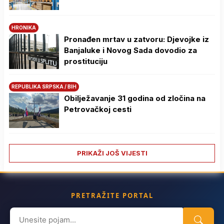
HRONIKA
Pronađen mrtav u zatvoru: Djevojke iz
Banjaluke i Novog Sada dovodio za
prostituciju
REPUBLIKA SRPSKA / BIH
Obilježavanje 31 godina od zločina na
Petrovačkoj cesti
PRIKAŽI JOŠ VIJESTI
PRETRAŽITE PORTAL
Search