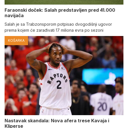
Faraonski doček: Salah predstavljen pred 41.000
navijača
Salah je sa Trabzonsporom potpisao dvogodišnji ugovor
prema kojem će zarađivati 17 miliona evra po sezoni
KOŠARKA
Nastavak skandala: Nova afera trese Kavaja i
Kliperse