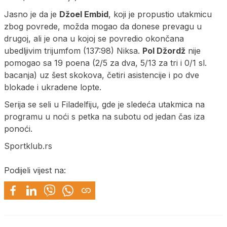
Jasno je da je
Džoel Embid
, koji je propustio utakmicu
zbog povrede, možda mogao da donese prevagu u
drugoj, ali je ona u kojoj se povredio okončana
ubedljivim trijumfom (137:98) Niksa.
Pol Džordž
nije
pomogao sa 19 poena (2/5 za dva, 5/13 za tri i 0/1 sl.
bacanja) uz šest skokova, četiri asistencije i po dve
blokade i ukradene lopte.
Serija se seli u Filadelfiju, gde je sledeća utakmica na
programu u noći s petka na subotu od jedan čas iza
ponoći.
Sportklub.rs
Podijeli vijest na: