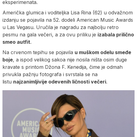
eksperimenata.
Američka glumica i voditeljka Lisa Rina (62) u odvažnom
izdanju se pojavila na 52. dodeli American Music Awards
u Las Vegasu. Uručila je nagradu za najbolju retro
pesmu na gala večeri, a za ovu priliku je
izabala prilično
smeo autfit
.
Na crvenom tepihu se pojavila
u muškom odelu smeđe
boje
, a ispod velikog sakoa nije nosila ništa osim duge
kravate s printom Džona F. Kenedija, čime je odmah
privukla pažnju fotografa i svrstala se na
listu
najzanimljivije odevenih ličnosti večeri
.