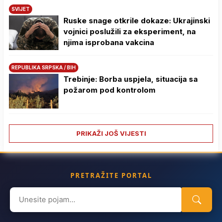
SVIJET
Ruske snage otkrile dokaze: Ukrajinski
vojnici poslužili za eksperiment, na
njima isprobana vakcina
REPUBLIKA SRPSKA / BIH
Trebinje: Borba uspjela, situacija sa
požarom pod kontrolom
PRIKAŽI JOŠ VIJESTI
PRETRAŽITE PORTAL
Search
for: