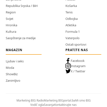
Republika Srpska / BiH
Košarka
Region
Tenis
Svijet
Odbojka
Hronika
Atletika
Kultura
Formula 1
Saopštenje za medije
Vaterpolo
Ostali sportovi
MAGAZIN
PRATITE NAS
Facebook
Ljubav i seks
Instagram
Moda
X / Twitter
ShowBiz
Zanimljivo
Marketing BIG Radio
Marketing BIGportal.ba
Mi smo BIG
Vodič oglašavanja
Kontaktirajte nas