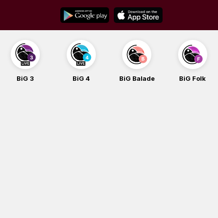
Skip
to
content
BiG 4
BiG Balade
BiG Folk
BiG iG