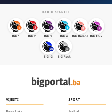
RADIO STANICE
BiG 1
BiG 2
BiG 3
BiG 4
BiG Balade
BiG Folk
BiG iG
BiG Rock
VIJESTI
SPORT
Banja Luka
Fudbal