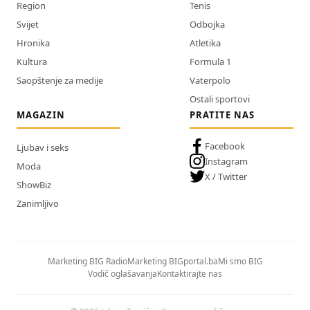
Region
Tenis
Svijet
Odbojka
Hronika
Atletika
Kultura
Formula 1
Saopštenje za medije
Vaterpolo
Ostali sportovi
MAGAZIN
PRATITE NAS
Facebook
Ljubav i seks
Instagram
Moda
X / Twitter
ShowBiz
Zanimljivo
Marketing BIG Radio
Marketing BIGportal.ba
Mi smo BIG
Vodič oglašavanja
Kontaktirajte nas