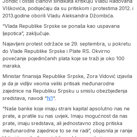
Jondić i ostali članovi sindikata kritikuju Vladu Radovana
VIškovića, podsjećaju da su pritiskom i protestima 2012. i
2013.godine oborili Vladu Aleksandra Džombića.
“Vlada Republike Srpske se ponaša kao uspavana
ljepotica”, zaključuje.
Najavljeni protest održaće se 29. septembra, u pokretu
do Vlade Republike Srpske i Plate RS. Okvirno
povećanje pojedinčanih plata koje se traži je oko 100
maraka.
Ministar finansija Republike Srpske, Zora Vidović izjavila
je da je vidljiv veoma veliki pritisak međunarodne
zajednice na Republiku Srpsku u smislu obezbjeđenja
sredstava, navodi “
N1
“.
“Naše banke koje imaju strani kapital apsolutno nas ne
prate, a pratile su nas uvijek. Imaju mogućnost da nas
prate, imaju sredstava, ali jednostavno zbog pritiska
međunarodne zajednice to se ne radi”, objasnila je ranije