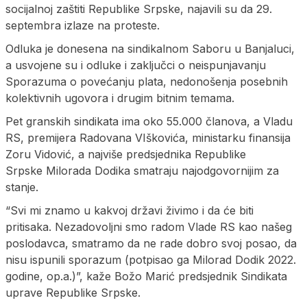
socijalnoj zaštiti Republike Srpske, najavili su da 29.
septembra izlaze na proteste.
Odluka je donesena na sindikalnom Saboru u Banjaluci,
a usvojene su i odluke i zaključci o neispunjavanju
Sporazuma o povećanju plata, nedonošenja posebnih
kolektivnih ugovora i drugim bitnim temama.
Pet granskih sindikata ima oko 55.000 članova, a Vladu
RS, premijera Radovana VIškovića, ministarku finansija
Zoru Vidović, a najviše predsjednika Republike
Srpske Milorada Dodika smatraju najodgovornijim za
stanje.
“Svi mi znamo u kakvoj državi živimo i da će biti
pritisaka. Nezadovoljni smo radom Vlade RS kao našeg
poslodavca, smatramo da ne rade dobro svoj posao, da
nisu ispunili sporazum (potpisao ga Milorad Dodik 2022.
godine, op.a.)”, kaže Božo Marić predsjednik Sindikata
uprave Republike Srpske.