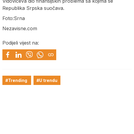
Vidovićeva dio finansijskih problema sa kojima se
Republika Srpska suočava.
Foto:Srna
Nezavisne.com
Podijeli vijest na:
#Trending
#U trendu