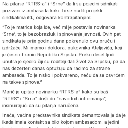
Na pitanje “RTRS-a” i “Srne” da li su pojedini sidnikati
pozivani iz ambasada kako bi se nudili projekti
sindikatima itd., odgovara kontrapitanjem:
“To je matrica koja ide, već mi je postavila novinarka
‘Srne’, to je bezobrazluk i spinovanje javnosti. Ovih pet
sindikata je prije godinu dana pokrenulo ovu pruču i
izdržaće. Mi imamo i doktora, pukovnika Ateljevića, koji
je časno branio Republiku Srpsku. Preko deset ljudi
unutra je sjedilo čiji su roditelji dali život za Srpsku, pa da
nas dezerteri danas optužuju da radimo za strane
ambasade. To je nisko i pokvareno, neću da se osvrćem
na takve spinove.”
Marić je upitao novinarku “RTRS-a” kako su baš
“RTRS” i “Srna” došli do “navodnih informacija”,
insinuirajući da su pitanja naručena.
Inače, većina predstavnika sindikata demantovala je da je
ikada imala kontakt sa bilo kojom ambasadom, a jedini