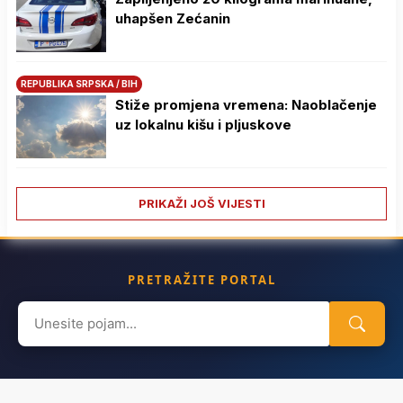
uhapšen Zećanin
REPUBLIKA SRPSKA / BIH
Stiže promjena vremena: Naoblačenje
uz lokalnu kišu i pljuskove
PRIKAŽI JOŠ VIJESTI
PRETRAŽITE PORTAL
Search
for: