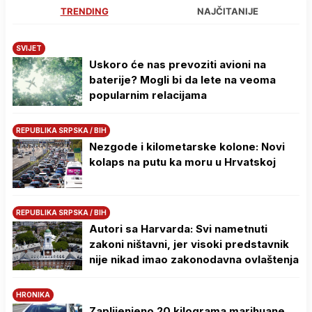
TRENDING
NAJČITANIJE
SVIJET
Uskoro će nas prevoziti avioni na
baterije? Mogli bi da lete na veoma
popularnim relacijama
REPUBLIKA SRPSKA / BIH
Nezgode i kilometarske kolone: Novi
kolaps na putu ka moru u Hrvatskoj
REPUBLIKA SRPSKA / BIH
Autori sa Harvarda: Svi nametnuti
zakoni ništavni, jer visoki predstavnik
nije nikad imao zakonodavna ovlaštenja
HRONIKA
Zaplijenjeno 20 kilograma marihuane,