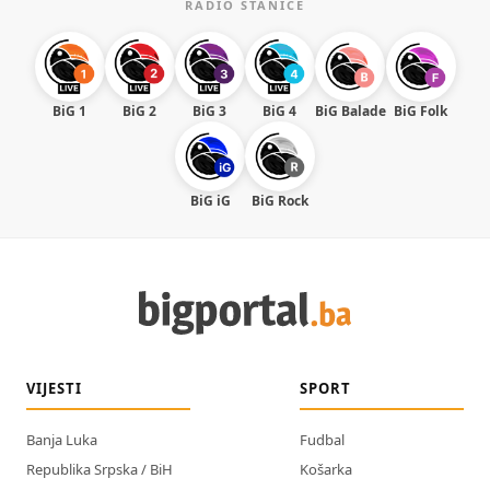
RADIO STANICE
BiG 1
BiG 2
BiG 3
BiG 4
BiG Balade
BiG Folk
BiG iG
BiG Rock
VIJESTI
SPORT
Banja Luka
Fudbal
Republika Srpska / BiH
Košarka