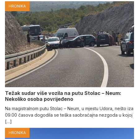
HRONIKA
Težak sudar više vozila na putu Stolac – Neum:
Nekoliko osoba povrijeđeno
Na magistralnom putu Stolac – Neum, u mjestu Udora, nešto iza
09.00 časova dogodila se teška saobraćajna nezgoda u kojoj
[…]
HRONIKA