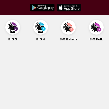
Skip
to
content
BiG 3
BiG 4
BiG Balade
BiG Folk