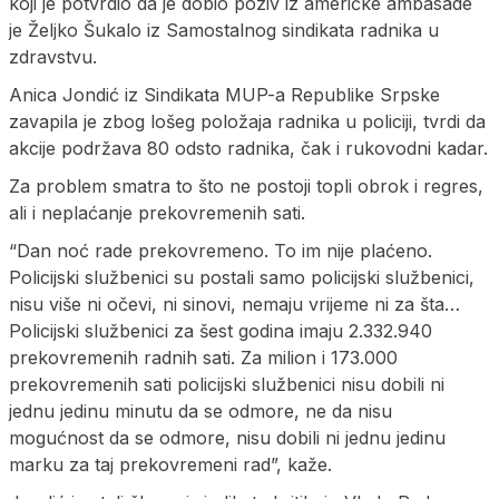
koji je potvrdio da je dobio poziv iz američke ambasade
je Željko Šukalo iz Samostalnog sindikata radnika u
zdravstvu.
Anica Jondić iz Sindikata MUP-a Republike Srpske
zavapila je zbog lošeg položaja radnika u policiji, tvrdi da
akcije podržava 80 odsto radnika, čak i rukovodni kadar.
Za problem smatra to što ne postoji topli obrok i regres,
ali i neplaćanje prekovremenih sati.
“Dan noć rade prekovremeno. To im nije plaćeno.
Policijski službenici su postali samo policijski službenici,
nisu više ni očevi, ni sinovi, nemaju vrijeme ni za šta…
Policijski službenici za šest godina imaju 2.332.940
prekovremenih radnih sati. Za milion i 173.000
prekovremenih sati policijski službenici nisu dobili ni
jednu jedinu minutu da se odmore, ne da nisu
mogućnost da se odmore, nisu dobili ni jednu jedinu
marku za taj prekovremeni rad”, kaže.