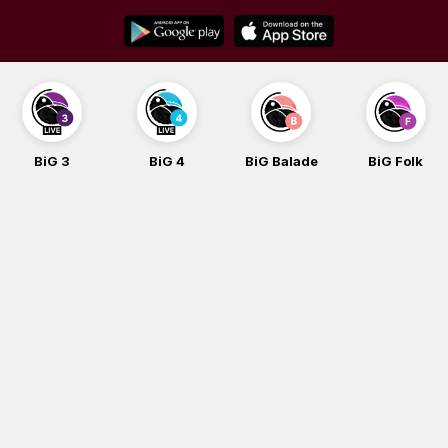
Skip
to
content
BiG 4
BiG Balade
BiG Folk
BiG iG