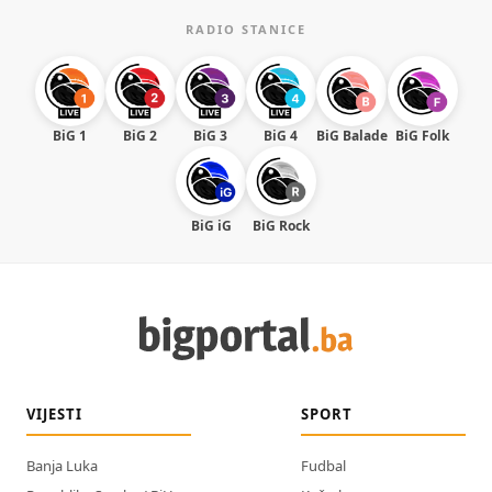
RADIO STANICE
BiG 1
BiG 2
BiG 3
BiG 4
BiG Balade
BiG Folk
BiG iG
BiG Rock
VIJESTI
SPORT
Banja Luka
Fudbal