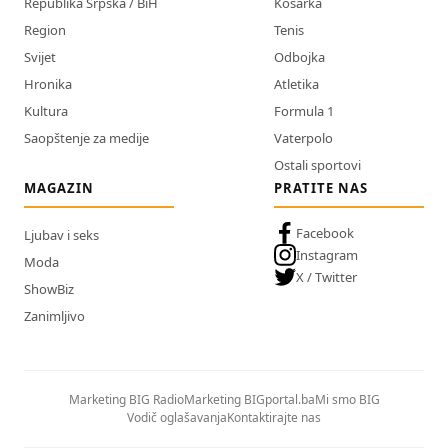
Republika Srpska / BiH
Košarka
Region
Tenis
Svijet
Odbojka
Hronika
Atletika
Kultura
Formula 1
Saopštenje za medije
Vaterpolo
Ostali sportovi
MAGAZIN
PRATITE NAS
Facebook
Ljubav i seks
Instagram
Moda
X / Twitter
ShowBiz
Zanimljivo
Marketing BIG Radio
Marketing BIGportal.ba
Mi smo BIG
Vodič oglašavanja
Kontaktirajte nas