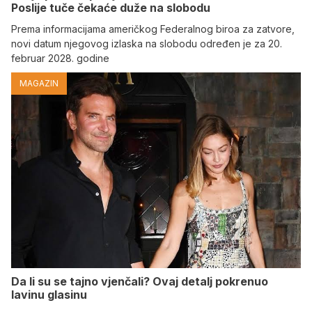
Poslije tuče čekaće duže na slobodu
Prema informacijama američkog Federalnog biroa za zatvore,
novi datum njegovog izlaska na slobodu određen je za 20.
februar 2028. godine
MAGAZIN
Da li su se tajno vjenčali? Ovaj detalj pokrenuo
lavinu glasinu