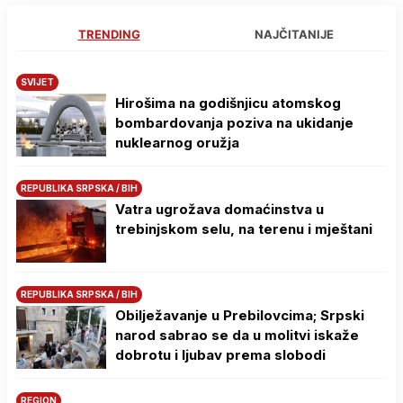
TRENDING
NAJČITANIJE
SVIJET
Hirošima na godišnjicu atomskog
bombardovanja poziva na ukidanje
nuklearnog oružja
REPUBLIKA SRPSKA / BIH
Vatra ugrožava domaćinstva u
trebinjskom selu, na terenu i mještani
REPUBLIKA SRPSKA / BIH
Obilježavanje u Prebilovcima; Srpski
narod sabrao se da u molitvi iskaže
dobrotu i ljubav prema slobodi
REGION