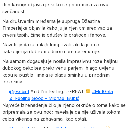
dan kasnije objavila je kako se pripremala za ovu
svečanost.
Na društvenim mrežama je supruga Džastina
Timberlejka objavila kako ju je njen tim sređivao za
crveni tepih, čime je oduševila pratioce i fanove.
Navela je da su mlađi lumpovali, ali da je ona
naklonjenija dobrom odmoru pre ceremonije.
Na samom događaju je nosila impresivnu roze haljinu
dubokog dekoltea prekrivenu perjem, blago uvijenu
kosu je pustila i imala je blagu šminku u prirodnim
tonovima.
@jessbiel
And I’m feeling… GREAT
#MetGala
♬ Feeling Good – Michael Bublé
Najveće iznenađenje bilo je njeno otkriće o tome kako se
pripremala za ovu noć; navela je da nije uživala tokom
celog vikenda na zabavama, kao ostali.