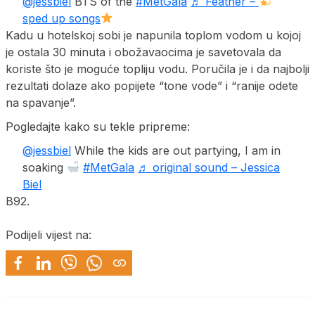
@jessbiel
BTS of the
#MetGala
♬ Feather –
sped up songs
Kadu u hotelskoj sobi je napunila toplom vodom u kojoj
je ostala 30 minuta i obožavaocima je savetovala da
koriste što je moguće topliju vodu. Poručila je i da najbolji
rezultati dolaze ako popijete “tone vode” i “ranije odete
na spavanje”.
Pogledajte kako su tekle pripreme:
@jessbiel
While the kids are out partying, I am in
soaking
#MetGala
♬ original sound – Jessica
Biel
B92.
Podijeli vijest na: