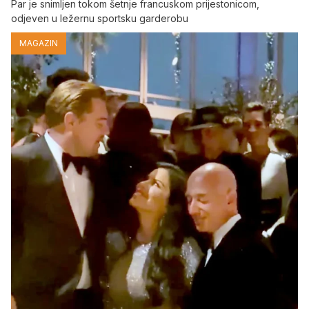
Par je snimljen tokom šetnje francuskom prijestonicom,
odjeven u ležernu sportsku garderobu
MAGAZIN