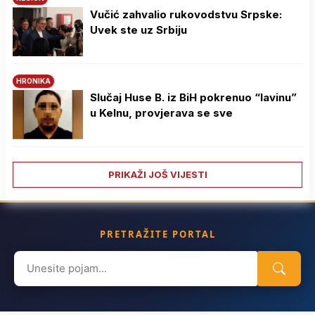
Vučić zahvalio rukovodstvu Srpske:
Uvek ste uz Srbiju
HRONIKA
Slučaj Huse B. iz BiH pokrenuo “lavinu”
u Kelnu, provjerava se sve
PRIKAŽI JOŠ VIJESTI
PRETRAŽITE PORTAL
Search
for: