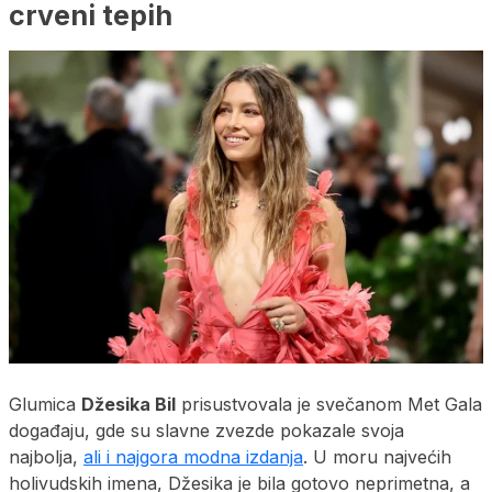
crveni tepih
Glumica
Džesika Bil
prisustvovala je svečanom Met Gala
događaju, gde su slavne zvezde pokazale svoja
najbolja,
ali i najgora modna izdanja
. U moru najvećih
holivudskih imena, Džesika je bila gotovo neprimetna, a