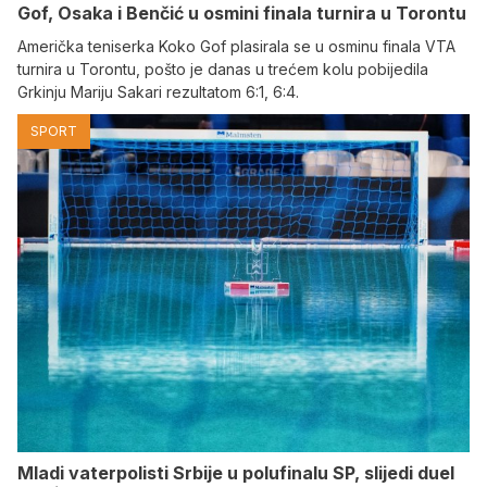
Gof, Osaka i Benčić u osmini finala turnira u Torontu
Američka teniserka Koko Gof plasirala se u osminu finala VTA
turnira u Torontu, pošto je danas u trećem kolu pobijedila
Grkinju Mariju Sakari rezultatom 6:1, 6:4.
SPORT
Mladi vaterpolisti Srbije u polufinalu SP, slijedi duel