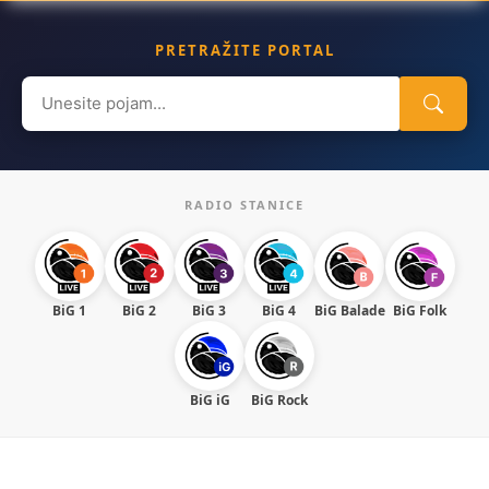
PRETRAŽITE PORTAL
Search
for:
RADIO STANICE
BiG 1
BiG 2
BiG 3
BiG 4
BiG Balade
BiG Folk
BiG iG
BiG Rock