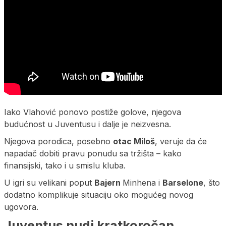
Iako Vlahović ponovo postiže golove, njegova
budućnost u Juventusu i dalje je neizvesna.
Njegova porodica, posebno
otac Miloš
, veruje da će
napadač dobiti pravu ponudu sa tržišta – kako
finansijski, tako i u smislu kluba.
U igri su velikani poput
Bajern
Minhena i
Barselone
, što
dodatno komplikuje situaciju oko mogućeg novog
ugovora.
Juventus nudi kratkoročan