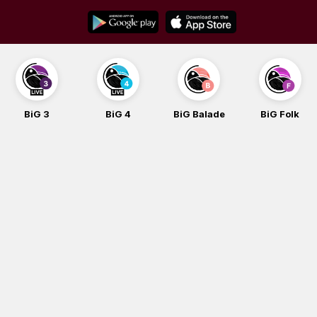
Skip
to
content
BiG 4
BiG Balade
BiG Folk
BiG iG