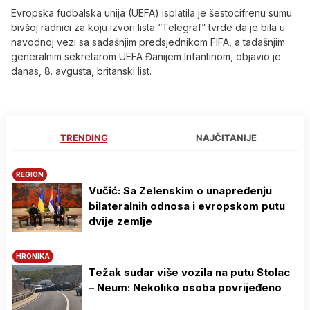
Evropska fudbalska unija (UEFA) isplatila je šestocifrenu sumu
bivšoj radnici za koju izvori lista “Telegraf” tvrde da je bila u
navodnoj vezi sa sadašnjim predsjednikom FIFA, a tadašnjim
generalnim sekretarom UEFA Đanijem Infantinom, objavio je
danas, 8. avgusta, britanski list.
TRENDING
NAJČITANIJE
REGION
Vučić: Sa Zelenskim o unapređenju
bilateralnih odnosa i evropskom putu
dvije zemlje
HRONIKA
Težak sudar više vozila na putu Stolac
– Neum: Nekoliko osoba povrijeđeno