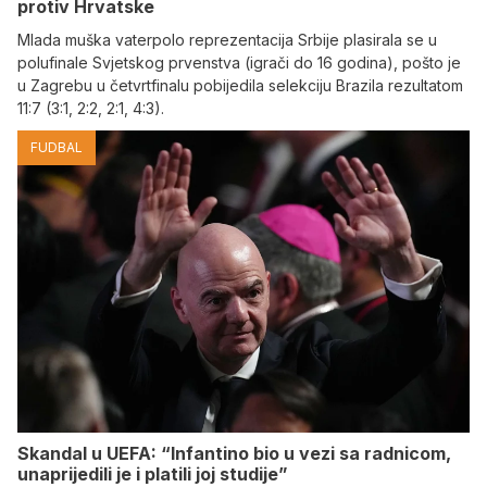
protiv Hrvatske
Mlada muška vaterpolo reprezentacija Srbije plasirala se u
polufinale Svjetskog prvenstva (igrači do 16 godina), pošto je
u Zagrebu u četvrtfinalu pobijedila selekciju Brazila rezultatom
11:7 (3:1, 2:2, 2:1, 4:3).
FUDBAL
Skandal u UEFA: “Infantino bio u vezi sa radnicom,
unaprijedili je i platili joj studije”