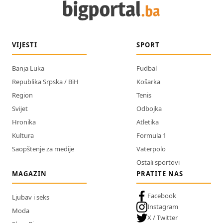
VIJESTI
SPORT
Banja Luka
Fudbal
Republika Srpska / BiH
Košarka
Region
Tenis
Svijet
Odbojka
Hronika
Atletika
Kultura
Formula 1
Saopštenje za medije
Vaterpolo
Ostali sportovi
MAGAZIN
PRATITE NAS
Facebook
Ljubav i seks
Instagram
Moda
X / Twitter