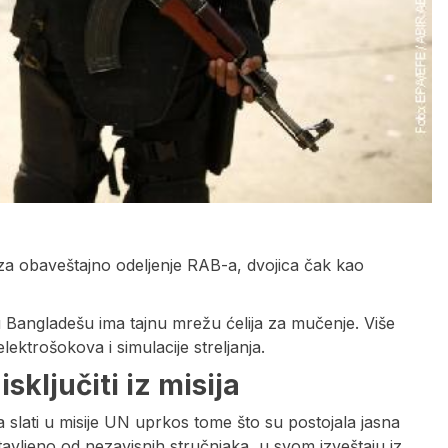
i za obaveštajno odeljenje RAB-a, dvojica čak kao
u Bangladešu ima tajnu mrežu ćelija za mučenje. Više
ektrošokova i simulacije streljanja.
sključiti iz misija
a slati u misije UN uprkos tome što su postojala jasna
avljeno od nezavisnih stručnjaka, u svom izveštaju iz