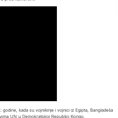
 godine, kada su vojnikinje i vojnici iz Egipta, Bangladeša
movima UN u Demokratskoj Republici Kongo.