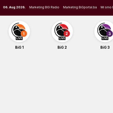
Skip
06. Aug 2026.
Marketing BIG Radio
Marketing BiGportal.ba
Mi smo 
to
content
BiG 1
BiG 2
BiG 3