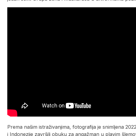
Prema našim istraživanjima, fotografija je snimljena 2022.
i Indonezije završili obuku za angažman u plavim šle