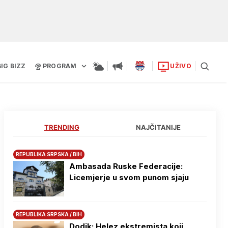
BIG BIZZ
PROGRAM
UŽIVO
TRENDING
NAJČITANIJE
REPUBLIKA SRPSKA / BIH
Ambasada Ruske Federacije:
Licemjerje u svom punom sjaju
REPUBLIKA SRPSKA / BIH
Dodik: Helez ekstremista koji