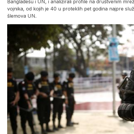
Bangladešu i UN, i analizirali profile na društvenim mrež
vojnika, od kojih je 40 u proteklih pet godina najpre slu
šlemova UN.