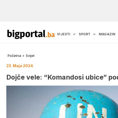
VIJESTI
SPORT
MAGAZIN
Početna
»
Svijet
23. Maja 2024.
Dojče vele: “Komandosi ubice” p