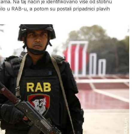
ama. Na taj način je identifikovano više od stotinu
žilo u RAB-u, a potom su postali pripadnici plavih