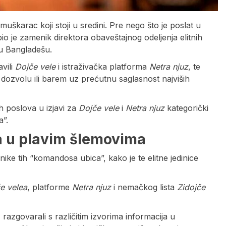
muškarac koji stoji u sredini. Pre nego što je poslat u
io je zamenik direktora obaveštajnog odeljenja elitnih
 u Bangladešu.
avili
Dojče vele
i istraživačka platforma
Netra njuz
, te
 dozvolu ili barem uz prećutnu saglasnost najviših
h poslova u izjavi za
Dojče vele
i
Netra njuz
kategorički
a”.
a u plavim šlemovima
ike tih “komandosa ubica”, kako je te elitne jedinice
e velea
, platforme
Netra njuz
i nemačkog lista
Zidojče
azgovarali s različitim izvorima informacija u