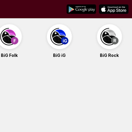
BiG Folk
BiG iG
BiG Rock