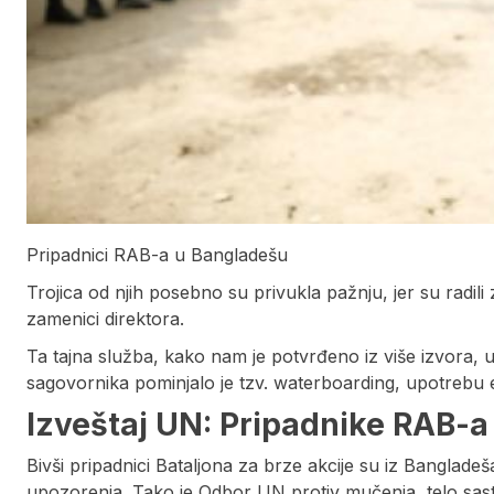
Pripadnici RAB-a u Bangladešu
Trojica od njih posebno su privukla pažnju, jer su radil
zamenici direktora.
Ta tajna služba, kako nam je potvrđeno iz više izvora, 
sagovornika pominjalo je tzv. waterboarding, upotrebu el
Izveštaj UN: Pripadnike RAB-a i
Bivši pripadnici Bataljona za brze akcije su iz Bangladeš
upozorenja. Tako je Odbor UN protiv mučenja, telo sast