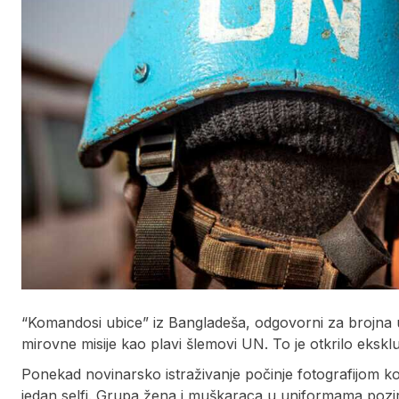
“Komandosi ubice” iz Bangladeša, odgovorni za brojna ub
mirovne misije kao plavi šlemovi UN. To je otkrilo ekskl
Ponekad novinarsko istraživanje počinje fotografijom ko
jedan selfi. Grupa žena i muškaraca u uniformama poz