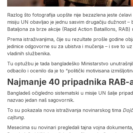
Razlog što fotografija uopšte nije bezazlena jeste ćelavi 
misiju UN obavljao je jednu sasvim drugačiju dužnost – b
Bataljona za brze akcije (Rapid Action Bataillons, RAB)
Prema istraživanjima, čije su rezultate prošle godine obj
jedinice odgovorne su za ubistva i mučenja – i sve to uz
vladinih službenika.
Tu optužbu je tada bangladeško Ministarstvo unutrašnji
odbacilo i ocenilo da je to “politički motivisana izmišljotin
Najmanje 40 pripadnika RAB-
Bangladeš očigledno sistematski u misije UN šalje pripadn
nazvao jedan naš sagovornik.
To su pokazala nova istraživanja novinarskog tima
Dojč
cajtung
.
Mesecima su novinari pregledali tajna vojna dokumenta, r