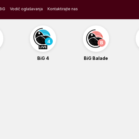
BiG
Vodič oglašavanja
Kontaktirajte nas
BiG 4
BiG Balade