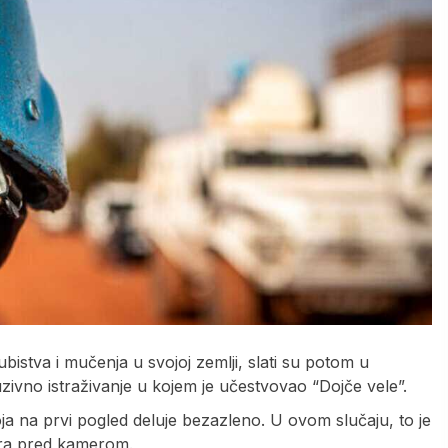
istva i mučenja u svojoj zemlji, slati su potom u
uzivno istraživanje u kojem je učestvovao “Dojče vele”.
ja na prvi pogled deluje bezazleno. U ovom slučaju, to je
ira pred kamerom.