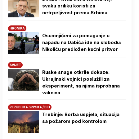
svaku priliku koristi za
netrpeljivost prema Srbima
HRONIKA
Osumnjičeni za pomaganje u
napadu na Dabića ide na slobodu:
Nikoliću predložen kućni pritvor
SVIJET
Ruske snage otkrile dokaze:
Ukrajinski vojnici poslužili za
eksperiment, na njima isprobana
vakcina
REPUBLIKA SRPSKA / BIH
Trebinje: Borba uspjela, situacija
sa požarom pod kontrolom