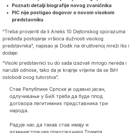
Poznati detalji biografije novog zvaničnika
PIC nije postigao dogovor o novom visokom
predstavniku
“Treba provjeriti da li Aneks 10 Dejtonskog sporazuma
predviđa postojanje vršioca dužnosti visokog
predstavnika”, napisao je Dodik na društvenoj mreži Iks i
dodaje:
“Visoki predstavnici su do sada izazvali mnogo nereda i
narušili odnose, tako da je krajnje vrijeme da se BiH
oslobodi ovog tutorstva”.
Став Републике Српске је одавно јасан,
одлучивање у БиХ треба да буде плод
договора легитимних представника три
народа.
Радује нас да такав став имају и
администрација предсједника Трампа