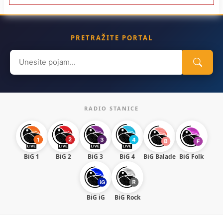
PRETRAŽITE PORTAL
Search
for:
RADIO STANICE
BiG 1
BiG 2
BiG 3
BiG 4
BiG Balade
BiG Folk
BiG iG
BiG Rock