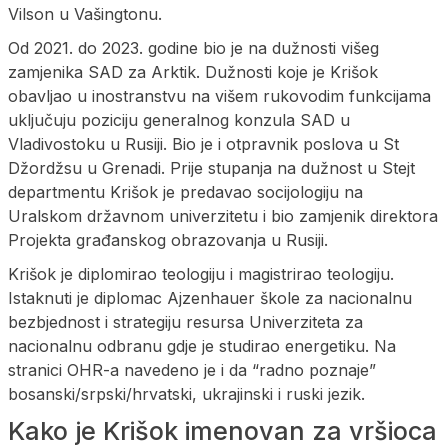
Vilson u Vašingtonu.
Od 2021. do 2023. godine bio je na dužnosti višeg
zamjenika SAD za Arktik. Dužnosti koje je Krišok
obavljao u inostranstvu na višem rukovodim funkcijama
uključuju poziciju generalnog konzula SAD u
Vladivostoku u Rusiji. Bio je i otpravnik poslova u St
Džordžsu u Grenadi. Prije stupanja na dužnost u Stejt
departmentu Krišok je predavao socijologiju na
Uralskom državnom univerzitetu i bio zamjenik direktora
Projekta građanskog obrazovanja u Rusiji.
Krišok je diplomirao teologiju i magistrirao teologiju.
Istaknuti je diplomac Ajzenhauer škole za nacionalnu
bezbjednost i strategiju resursa Univerziteta za
nacionalnu odbranu gdje je studirao energetiku. Na
stranici OHR-a navedeno je i da “radno poznaje”
bosanski/srpski/hrvatski, ukrajinski i ruski jezik.
Kako je Krišok imenovan za vršioca