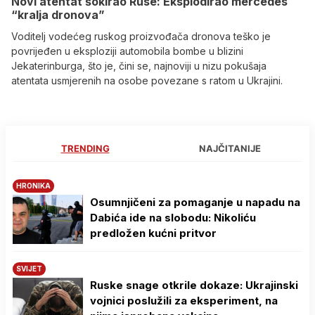
Novi atentat šokirao Ruse: Eksplodirao mercedes
“kralja dronova”
Voditelj vodećeg ruskog proizvođača dronova teško je
povrijeđen u eksploziji automobila bombe u blizini
Jekaterinburga, što je, čini se, najnoviji u nizu pokušaja
atentata usmjerenih na osobe povezane s ratom u Ukrajini.
TRENDING
NAJČITANIJE
HRONIKA
Osumnjičeni za pomaganje u napadu na
Dabića ide na slobodu: Nikoliću
predložen kućni pritvor
SVIJET
Ruske snage otkrile dokaze: Ukrajinski
vojnici poslužili za eksperiment, na