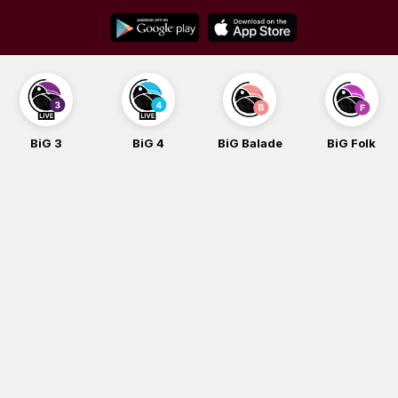
Skip
to
content
BiG 4
BiG Balade
BiG Folk
BiG iG