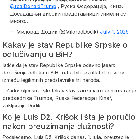
@realDonaldTrump
, Руска Федерација, Кина.
Досадашњи високи представници унијели су
много…
— Милорад Додик (@MiloradDodik)
July 1, 2026
Kakav je stav Republike Srpske o
odlučivanju u BiH?
Ističe da je stav Republike Srpske odavno jasan:
donošenje odluka u BiH treba biti rezultat dogovora
između legitimnih predstavnika tri naroda.
” Zadovoljni smo što takav stav zauzimaju i administracija
predsjednika Trumpa, Ruska Federacija i Kina”,
zaključuje Dodik.
Ko je Luis Dž. Krišok i šta je poručio
nakon preuzimanja dužnosti?
Podsjećamo, Luis Dž. Krišok danas, 1. jula, preuzeo je