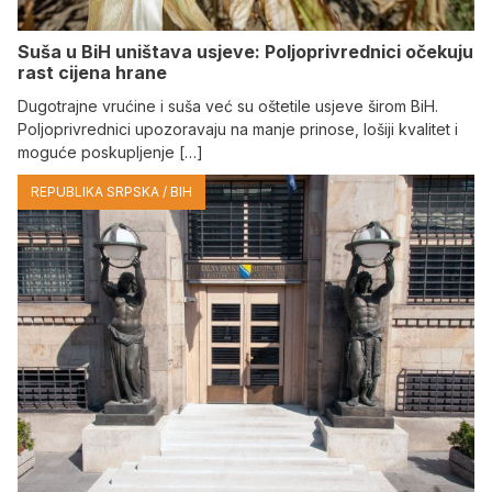
Suša u BiH uništava usjeve: Poljoprivrednici očekuju
rast cijena hrane
Dugotrajne vrućine i suša već su oštetile usjeve širom BiH.
Poljoprivrednici upozoravaju na manje prinose, lošiji kvalitet i
moguće poskupljenje […]
REPUBLIKA SRPSKA / BIH