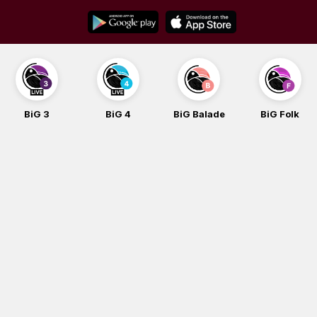
Skip
to
content
BiG 3
BiG 4
BiG Balade
BiG Folk