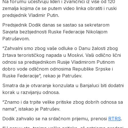
Na forumu učestvuju lideri i zvaničnici iz više od 120
zemalja kojima će se putem video linka obratiti i ruski
predsjednik Vladimir Putin.
Predsjednik Dodik danas se sastao sa sekretarom
Savjeta bezbjednosti Ruske Federacije Nikolajom
Patruševom.
“Zahvalni smo zbog vaše odluke o Danu žalosti zbog
žrtava terorističkog napada u Moskvi. Vaši odlično lični
odnosi sa predsjednikom Rusije Vladimirom Putinom
dobro vode odličnom odnosima Republike Srpske i
Ruske Federacije”, rekao je Patrušev.
Smatra da je otvaranje konzulata u Banjaluci biti dodatni
korak u razvijanju odnosa.
“Znamo i da trpite velike pritiske zbog dobrih odnosa sa
nama”, istakao je Patrušev.
Dodik zahvalio se na srdačnom prijemu, prenosi
RTRS
.