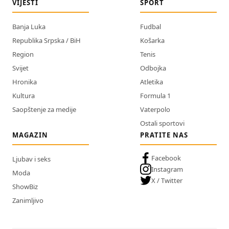
VIJESTI
SPORT
Banja Luka
Fudbal
Republika Srpska / BiH
Košarka
Region
Tenis
Svijet
Odbojka
Hronika
Atletika
Kultura
Formula 1
Saopštenje za medije
Vaterpolo
Ostali sportovi
MAGAZIN
PRATITE NAS
Facebook
Ljubav i seks
Instagram
Moda
X / Twitter
ShowBiz
Zanimljivo