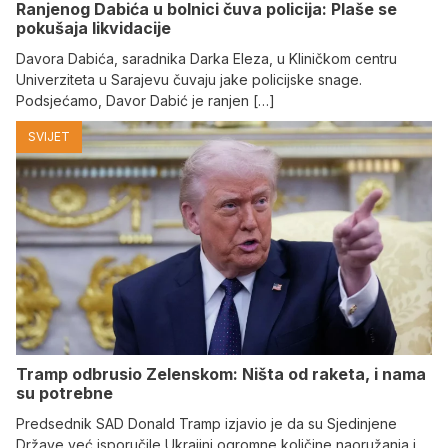
Ranjenog Dabića u bolnici čuva policija: Plaše se
pokušaja likvidacije
Davora Dabića, saradnika Darka Eleza, u Kliničkom centru
Univerziteta u Sarajevu čuvaju jake policijske snage.
Podsjećamo, Davor Dabić je ranjen […]
SVIJET
Tramp odbrusio Zelenskom: Ništa od raketa, i nama
su potrebne
Predsednik SAD Donald Tramp izjavio je da su Sjedinjene
Države već isporučile Ukrajini ogromne količine naoružanja i