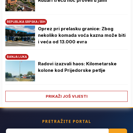
Rudari treću noć proveli u jami
REPUBLIKA SRPSKA / BIH
Oprez pri prelasku granice: Zbog
nekoliko komada voća kazna može biti
i veća od 13.000 evra
BANJA LUKA
Radovi izazvali haos: Kilometarske
kolone kod Prijedorske petlje
PRIKAŽI JOŠ VIJESTI
PRETRAŽITE PORTAL
Search