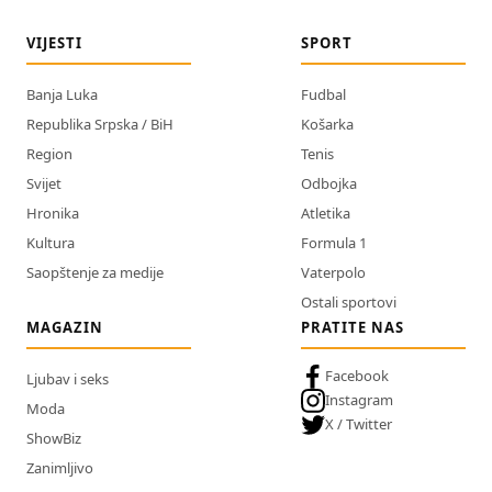
VIJESTI
SPORT
Banja Luka
Fudbal
Republika Srpska / BiH
Košarka
Region
Tenis
Svijet
Odbojka
Hronika
Atletika
Kultura
Formula 1
Saopštenje za medije
Vaterpolo
Ostali sportovi
MAGAZIN
PRATITE NAS
Facebook
Ljubav i seks
Instagram
Moda
X / Twitter
ShowBiz
Zanimljivo