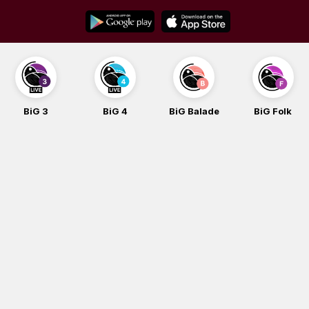
Skip
to
content
BiG 3
BiG 4
BiG Balade
BiG Folk