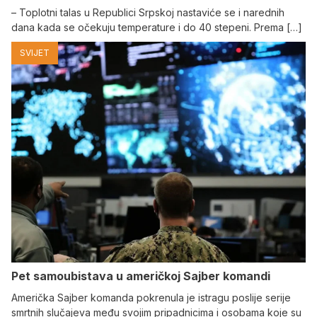
– Toplotni talas u Republici Srpskoj nastaviće se i narednih
dana kada se očekuju temperature i do 40 stepeni. Prema […]
SVIJET
Pet samoubistava u američkoj Sajber komandi
Američka Sajber komanda pokrenula je istragu poslije serije
smrtnih slučajeva među svojim pripadnicima i osobama koje su