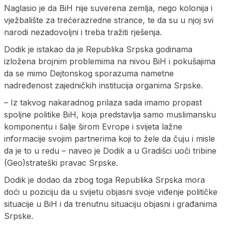
Naglasio je da BiH nije suverena zemlja, nego kolonija i
vježbalište za trećerazredne strance, te da su u njoj svi
narodi nezadovoljni i treba tražiti rješenja.
Dodik je istakao da je Republika Srpska godinama
izložena brojnim problemima na nivou BiH i pokušajima
da se mimo Dejtonskog sporazuma nametne
nadređenost zajedničkih institucija organima Srpske.
– Iz takvog nakaradnog prilaza sada imamo propast
spoljne politike BiH, koja predstavlja samo muslimansku
komponentu i šalje širom Evrope i svijeta lažne
informacije svojim partnerima koji to žele da čuju i misle
da je to u redu – naveo je Dodik a u Gradišci uoči tribine
(Geo)strateški pravac Srpske.
Dodik je dodao da zbog toga Republika Srpska mora
doći u poziciju da u svijetu objasni svoje viđenje političke
situacije u BiH i da trenutnu situaciju objasni i građanima
Srpske.