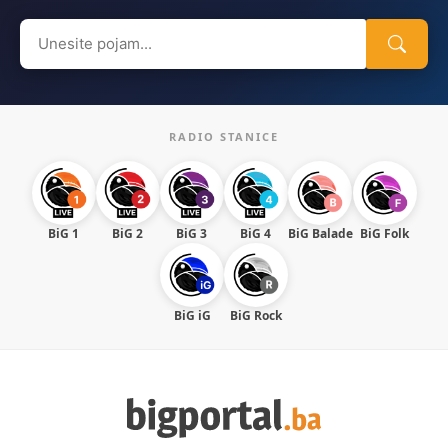
Search
for:
RADIO STANICE
BiG 1
BiG 2
BiG 3
BiG 4
BiG Balade
BiG Folk
BiG iG
BiG Rock