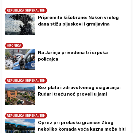
REPUBLIKA SRPSKA / BIH
Pripremite kišobrane: Nakon vrelog
dana stižu pljuskovi i grmljavina
HRONIKA
Na Јarinju privedena tri srpska
policajca
REPUBLIKA SRPSKA / BIH
Bez plata i zdravstvenog osiguranja:
Rudari treću noć proveli u jami
REPUBLIKA SRPSKA / BIH
Oprez pri prelasku granice: Zbog
nekoliko komada voća kazna može biti