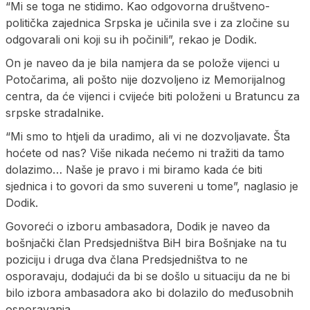
“Mi se toga ne stidimo. Kao odgovorna društveno-
politička zajednica Srpska je učinila sve i za zločine su
odgovarali oni koji su ih počinili”, rekao je Dodik.
On je naveo da je bila namjera da se polože vijenci u
Potočarima, ali pošto nije dozvoljeno iz Memorijalnog
centra, da će vijenci i cvijeće biti položeni u Bratuncu za
srpske stradalnike.
“Mi smo to htjeli da uradimo, ali vi ne dozvoljavate. Šta
hoćete od nas? Više nikada nećemo ni tražiti da tamo
dolazimo… Naše je pravo i mi biramo kada će biti
sjednica i to govori da smo suvereni u tome”, naglasio je
Dodik.
Govoreći o izboru ambasadora, Dodik je naveo da
bošnjački član Predsjedništva BiH bira Bošnjake na tu
poziciju i druga dva člana Predsjedništva to ne
osporavaju, dodajući da bi se došlo u situaciju da ne bi
bilo izbora ambasadora ako bi dolazilo do međusobnih
osporavanja.