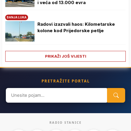
i veća od 13.000 evra
BANJA LUKA
Radovi izazvali haos: Kilometarske
kolone kod Prijedorske petlje
PRIKAŽI JOŠ VIJESTI
PRETRAŽITE PORTAL
Search
for:
RADIO STANICE