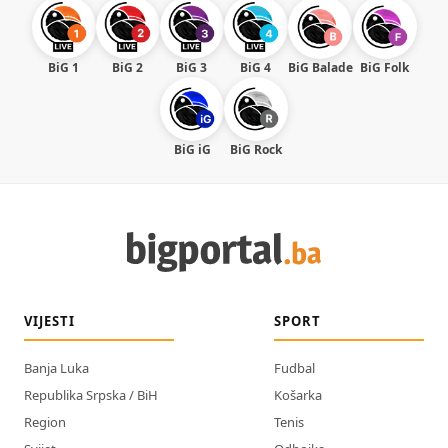
BiG 1
BiG 2
BiG 3
BiG 4
BiG Balade
BiG Folk
BiG iG
BiG Rock
VIJESTI
SPORT
Banja Luka
Fudbal
Republika Srpska / BiH
Košarka
Region
Tenis