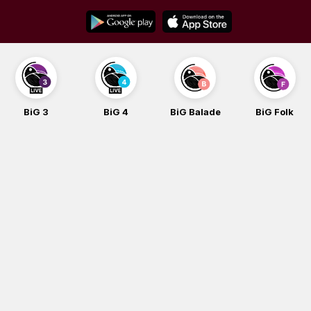
Skip
to
content
BiG 3
BiG 4
BiG Balade
BiG Folk