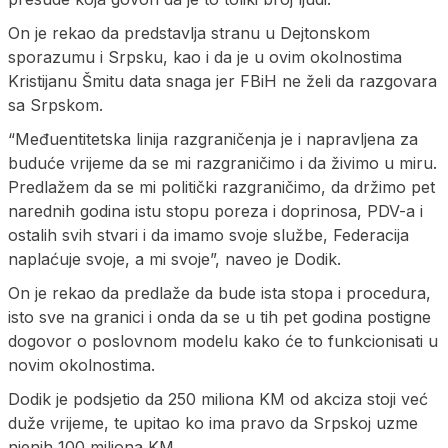
On je rekao da predstavlja stranu u Dejtonskom
sporazumu i Srpsku, kao i da je u ovim okolnostima
Kristijanu Šmitu data snaga jer FBiH ne želi da razgovara
sa Srpskom.
“Međuentitetska linija razgraničenja je i napravljena za
buduće vrijeme da se mi razgraničimo i da živimo u miru.
Predlažem da se mi politički razgraničimo, da držimo pet
narednih godina istu stopu poreza i doprinosa, PDV-a i
ostalih svih stvari i da imamo svoje službe, Federacija
naplaćuje svoje, a mi svoje”, naveo je Dodik.
On je rekao da predlaže da bude ista stopa i procedura,
isto sve na granici i onda da se u tih pet godina postigne
dogovor o poslovnom modelu kako će to funkcionisati u
novim okolnostima.
Dodik je podsjetio da 250 miliona KM od akciza stoji već
duže vrijeme, te upitao ko ima pravo da Srpskoj uzme
njenih 100 miliona KM.