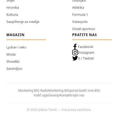
Svijet
Odbojka
Hronika
Atletika
Kultura
Formula 1
Saopštenje za medije
Vaterpolo
Ostali sportovi
MAGAZIN
PRATITE NAS
Facebook
Ljubav i seks
Instagram
Moda
X / Twitter
ShowBiz
Zanimljivo
Marketing BIG Radio
Marketing BIGportal.ba
Mi smo BIG
Vodič oglašavanja
Kontaktirajte nas
© 2026 Jelena Tomić — Sva prava zadržana.