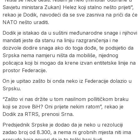
Savjetu ministara Zukan) Helez koji stalno nešto prijeti”,
rekao je Dodik, navodeći da se sve zasniva na priči da će
NATO nešto uraditi.
Dodik je istakao da u suštini međunarodne snage i njihovi
mandati jeste da stanu na liniju razgraničenja i ne
dozvole dodire snaga ako do toga dođe, te podsjetio da
Srpska nema namjeru ništa da mobiliše, nijednog
policajca koji bi mogao da krene izvan entitetske linije na
prostor Federacije.
On je upitao zašto bi onda neko iz Federacije dolazio u
Srpsku.
“Zašto vi nas držite u tom nasilnom pollitičkom braku
koji se zove BiH? Oni prijete nekim ratom”, rekao je
Dodik za RTRS, prenosi Srna.
Predsjednik Srpske je dodao da je neko u rezoluciji
zadao broj od 8.300, a nema ni grobnih mjesta niti ima
presude koja govori da je to toliki broj ljudi.