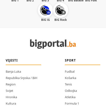
BiG 1
BiG 2
BiG 3
BiG 4
BiG Balade
BiG Folk
BiG iG
BiG Rock
VIJESTI
SPORT
Banja Luka
Fudbal
Republika Srpska / BiH
Košarka
Region
Tenis
Svijet
Odbojka
Hronika
Atletika
Kultura
Formula 1