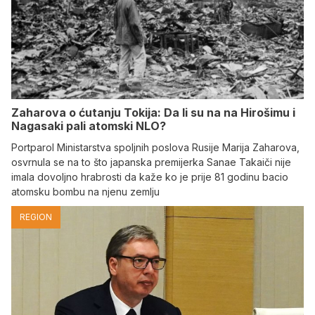
Zaharova o ćutanju Tokija: Da li su na na Hirošimu i
Nagasaki pali atomski NLO?
Portparol Ministarstva spoljnih poslova Rusije Marija Zaharova,
osvrnula se na to što japanska premijerka Sanae Takaiči nije
imala dovoljno hrabrosti da kaže ko je prije 81 godinu bacio
atomsku bombu na njenu zemlju
REGION