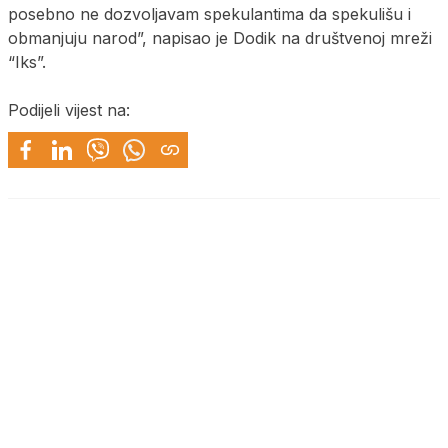
posebno ne dozvoljavam spekulantima da spekulišu i
obmanjuju narod”, napisao je Dodik na društvenoj mreži
“Iks”.
Podijeli vijest na: