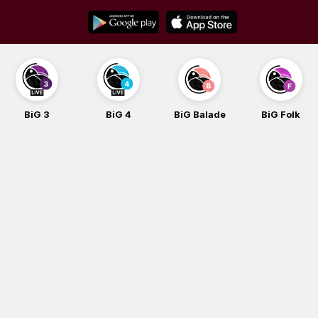
Skip
to
content
BiG 3
BiG 4
BiG Balade
BiG Folk