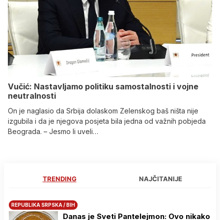
Vučić: Nastavljamo politiku samostalnosti i vojne
neutralnosti
On je naglasio da Srbija dolaskom Zelenskog baš ništa nije
izgubila i da je njegova posjeta bila jedna od važnih pobjeda
Beograda. – Jesmo li uveli…
TRENDING
NAJČITANIJE
REPUBLIKA SRPSKA / BIH
Danas je Sveti Pantelejmon: Ovo nikako