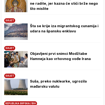
ne radite, jer kazna će stići brže nego
što mislite
SVIJET
Šta se krije iza migrantskog cunamija i
udara na špansku enklavu
SVIJET
Objavljeni prvi snimci Modžtabe
Hamneja kao vrhovnog vođe Irana
SVIJET
Suša, preko nuklearke, ugrozila
mađarsku valutu
REPUBLIKA SRPSKA / BIH