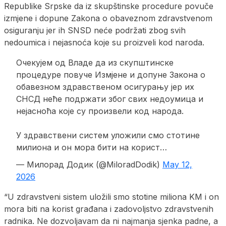
Republike Srpske da iz skupštinske procedure povuče
izmjene i dopune Zakona o obaveznom zdravstvenom
osiguranju jer ih SNSD neće podržati zbog svih
nedoumica i nejasnoća koje su proizveli kod naroda.
Очекујем од Владе да из скупштинске
процедуре повуче Измјене и допуне Закона о
обавезном здравственом осигурању јер их
СНСД неће подржати због свих недоумица и
нејасноћа које су произвели код нaрода.
У здравствени систем уложили смо стотине
милиона и он мора бити на корист…
— Милорад Додик (@MiloradDodik)
May 12,
2026
“U zdravstveni sistem uložili smo stotine miliona KM i on
mora biti na korist građana i zadovoljstvo zdravstvenih
radnika. Ne dozvoljavam da ni najmanja sjenka padne, a