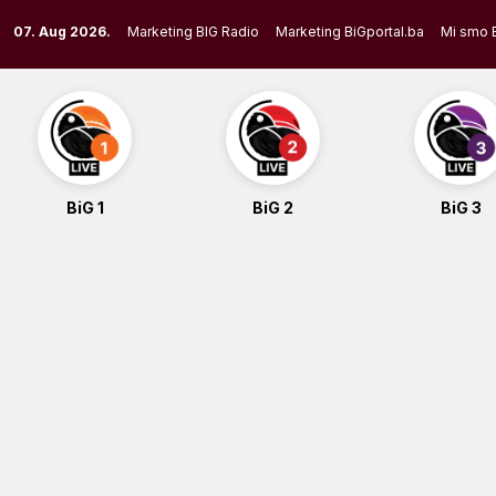
Skip
07. Aug 2026.
Marketing BIG Radio
Marketing BiGportal.ba
Mi smo 
to
content
BiG 1
BiG 2
BiG 3