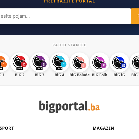
PRETRAŽITE PORTAL
ch
RADIO STANICE
G 1
BiG 2
BiG 3
BiG 4
BiG Balade
BiG Folk
BiG iG
BiG
SPORT
MAGAZIN