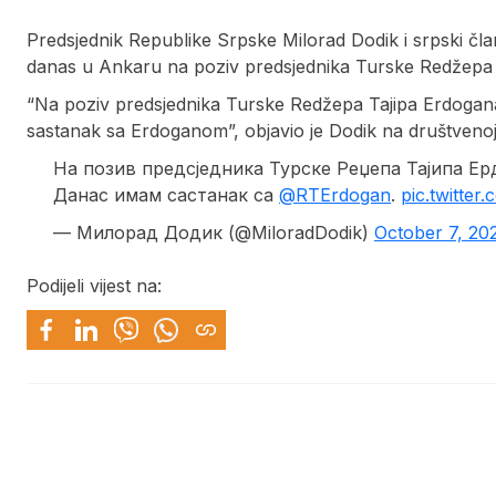
Predsjednik Republike Srpske Milorad Dodik i srpski član
danas u Ankaru na poziv predsjednika Turske Redžepa 
“Na poziv predsjednika Turske Redžepa Tajipa Erdogana
sastanak sa Erdoganom”, objavio je Dodik na društvenoj
На позив предсједника Турске Реџепа Тајипа Ерд
Данас имам састанак са
@RTErdogan
.
pic.twitte
— Милорад Додик (@MiloradDodik)
October 7, 20
Podijeli vijest na: