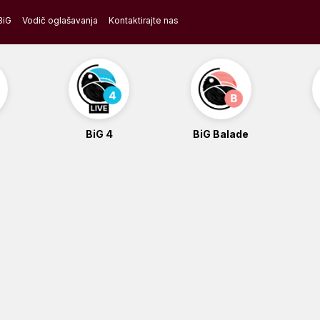
BiG
Vodič oglašavanja
Kontaktirajte nas
BiG 4
BiG Balade