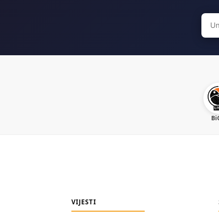
Sear
for:
Bi
VIJESTI