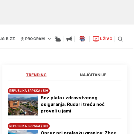
BIG BIZZ
PROGRAM
UŽIVO
TRENDING
NAJČITANIJE
REPUBLIKA SRPSKA / BIH
Bez plata i zdravstvenog
osiguranja: Rudari treću noć
proveli u jami
REPUBLIKA SRPSKA / BIH
Oprez pri prelasku granice: Zbog