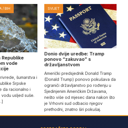
 / BIH
SVIJET
Donio dvije uredbe: Tramp
 Republike
ponovo “zakuvao” s
om vode
državljanstvom
kcije
Američki predsjednik Donald Tramp
privrede, šumarstva i
(Donald Trump) ponovo pokušava da
ublike Srpske
ograniči državljanstvo po rođenju u
 da racionalno i
Sjedinjenim Američkim Državama,
 vodu usljed suše.
nešto više od mjesec dana nakon što
…]
je Vrhovni sud odbacio njegov
prethodni, znatno širi pokušaj.