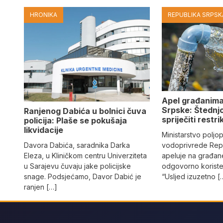
HRONIKA
REPUBLIKA SRPSKA
Apel građanima
Srpske: Štednj
Ranjenog Dabića u bolnici čuva
spriječiti restri
policija: Plaše se pokušaja
likvidacije
Ministarstvo poljo
vodoprivrede Rep
Davora Dabića, saradnika Darka
apeluje na građane
Eleza, u Kliničkom centru Univerziteta
odgovorno koriste
u Sarajevu čuvaju jake policijske
“Usljed izuzetno [
snage. Podsjećamo, Davor Dabić je
ranjen […]