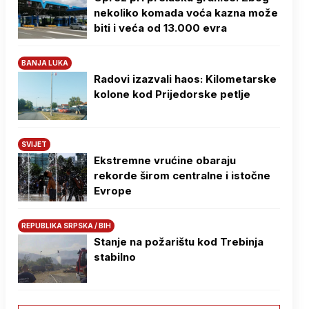
nekoliko komada voća kazna može
biti i veća od 13.000 evra
BANJA LUKA
Radovi izazvali haos: Kilometarske
kolone kod Prijedorske petlje
SVIJET
Ekstremne vrućine obaraju
rekorde širom centralne i istočne
Evrope
REPUBLIKA SRPSKA / BIH
Stanje na požarištu kod Trebinja
stabilno