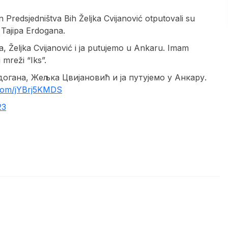
 Predsjedništva Bih Željka Cvijanović otputovali su
Tajipa Erdogana.
, Željka Cvijanović i ja putujemo u Ankaru. Imam
 mreži “Iks”.
огана, Жељкa Цвијановић и ја путујемo у Анкару.
r.com/jYBrj5KMDS
23