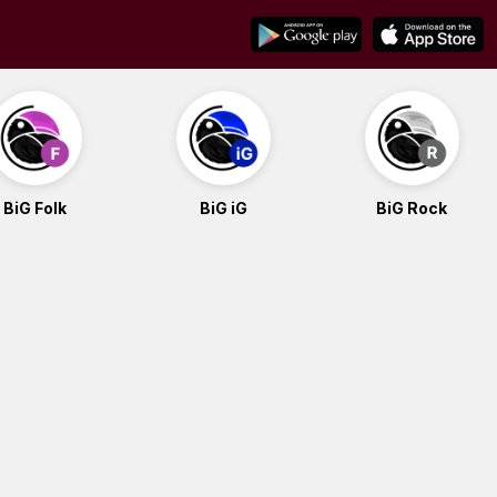
BiG Folk
BiG iG
BiG Rock