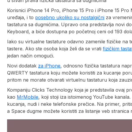
u stvari prava fizička tastatura sa dugmićima
Korisnici iPhone 14 Pro, iPhone 15 Pro i iPhone 15 Pro 
uređaja, i to
posebno ukoliko su nostalgični
za vremenima
tastatura sa dugmićima. Upravo ona predstavlja novi do
Keyboard, a biće dostupna po početnoj ceni od 193 dol
Iako su virtualne tastature odavno zamenile fizičke na t
tastere. Ako ste osoba koja želi da se vrati
fizičkim tast
jedan način omogući.
Novi dodatak
za iPhone
, odnosno fizička tastatura napr
QWERTY tastatura koju možete koristiti za kucanje poruk
pritom ne morate otvarati virtuelnu tastaturu koja zauz
Kompaniju Clicks Technology koja je predstavila ovaj proi
kao
MrMobile
, koji stoji iza istoimenog YouTube kanala
kucanja, nudi i neke telefonske prečice. Na primer, pr
a Space dugme možete koristiti za listanje veb stranica 