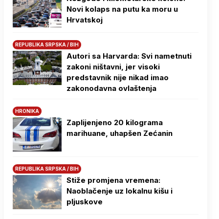
Novi kolaps na putu ka moru u
Hrvatskoj
REPUBLIKA SRPSKA / BIH
Autori sa Harvarda: Svi nametnuti
zakoni ništavni, jer visoki
predstavnik nije nikad imao
zakonodavna ovlaštenja
HRONIKA
Zaplijenjeno 20 kilograma
marihuane, uhapšen Zećanin
REPUBLIKA SRPSKA / BIH
Stiže promjena vremena:
Naoblačenje uz lokalnu kišu i
pljuskove