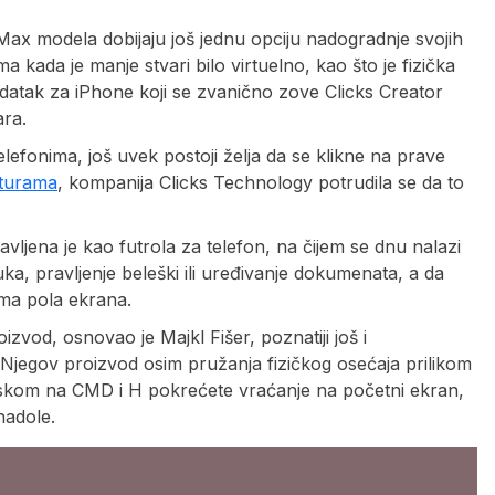
Max modela dobijaju još jednu opciju nadogradnje svojih
 kada je manje stvari bilo virtuelno, kao što je fizička
datak za iPhone koji se zvanično zove Clicks Creator
ara.
elefonima, još uvek postoji želja da se klikne na prave
aturama
, kompanija Clicks Technology potrudila se da to
avljena je kao futrola za telefon, na čijem se dnu nalazi
a, pravljenje beleški ili uređivanje dokumenata, a da
ima pola ekrana.
zvod, osnovao je Majkl Fišer, poznatiji još i
. Njegov proizvod osim pružanja fizičkog osećaja prilikom
itiskom na CMD i H pokrećete vraćanje na početni ekran,
nadole.