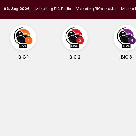
Skip
08. Aug 2026.
Marketing BIG Radio
Marketing BiGportal.ba
Mi smo 
to
content
BiG 1
BiG 2
BiG 3