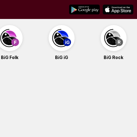
BiG Folk
BiG iG
BiG Rock