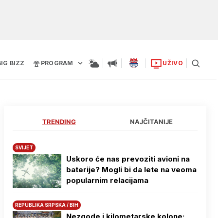
BIG BIZZ
PROGRAM
UŽIVO
TRENDING
NAJČITANIJE
SVIJET
Uskoro će nas prevoziti avioni na
baterije? Mogli bi da lete na veoma
popularnim relacijama
REPUBLIKA SRPSKA / BIH
Nezgode i kilometarske kolone: