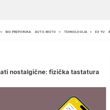
BIG PREPORUKA
AUTO-MOTO
TEHNOLOGIJA
EX YU
ti nostalgične: fizička tastatura