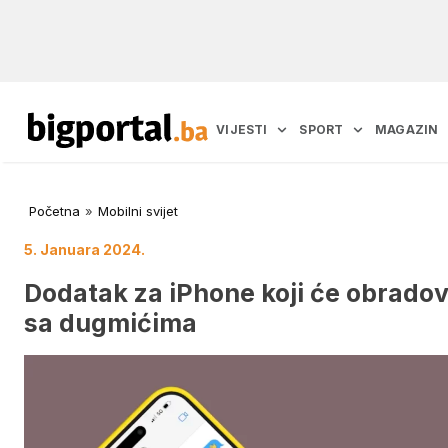
VIJESTI
SPORT
MAGAZIN
Početna
»
Mobilni svijet
5. Januara 2024.
Dodatak za iPhone koji će obradova
sa dugmićima