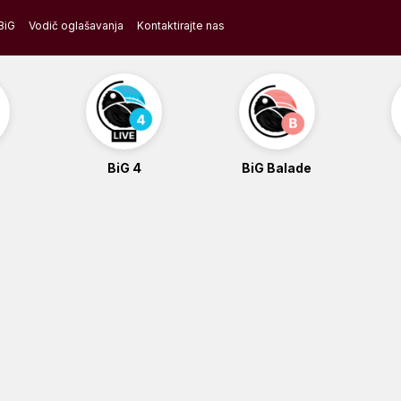
BiG
Vodič oglašavanja
Kontaktirajte nas
BiG 4
BiG Balade