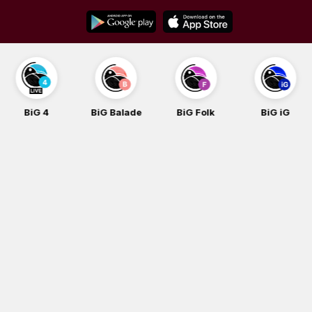
Skip
to
content
BiG Balade
BiG Folk
BiG iG
BiG Rock