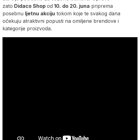
zato
Didaco Shop
od
10. do 20. juna
priprema
posebnu
ljetnu akciju
tokom koje te svakog dana
očekuju atraktivni popusti na omiljene brendove i
kategorije proizvoda.