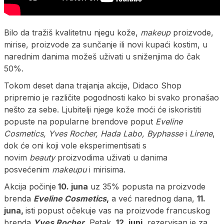
Bilo da tražiš kvalitetnu njegu kože,
makeup
proizvode,
mirise, proizvode za sunčanje ili novi kupaći kostim, u
narednim danima možeš uživati u sniženjima do čak
50%.
Tokom deset dana trajanja akcije, Didaco Shop
pripremio je različite pogodnosti kako bi svako pronašao
nešto za sebe. Ljubitelji njege kože moći će iskoristiti
popuste na popularne brendove poput
Eveline
Cosmetics, Yves Rocher, Hada Labo, Byphasse
i
Lirene
,
dok će oni koji vole eksperimentisati s
novim
beauty
proizvodima uživati u danima
posvećenim
makeupu
i mirisima.
Akcija počinje
10. juna
uz 35% popusta na proizvode
brenda
Eveline Cosmetics
,
a već narednog dana,
11.
juna,
isti popust očekuje vas na proizvode francuskog
brenda
Yves Rocher
.
Petak,
12. juni,
rezervisan je za