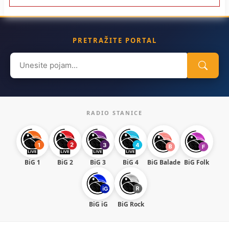
PRETRAŽITE PORTAL
Search
for:
RADIO STANICE
BiG 1
BiG 2
BiG 3
BiG 4
BiG Balade
BiG Folk
BiG iG
BiG Rock