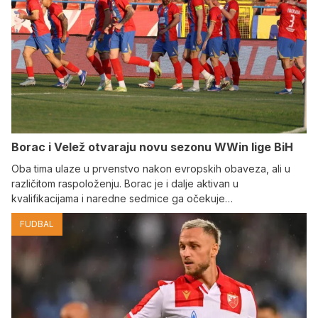
Borac i Velež otvaraju novu sezonu WWin lige BiH
Oba tima ulaze u prvenstvo nakon evropskih obaveza, ali u
različitom raspoloženju. Borac je i dalje aktivan u
kvalifikacijama i naredne sedmice ga očekuje…
FUDBAL