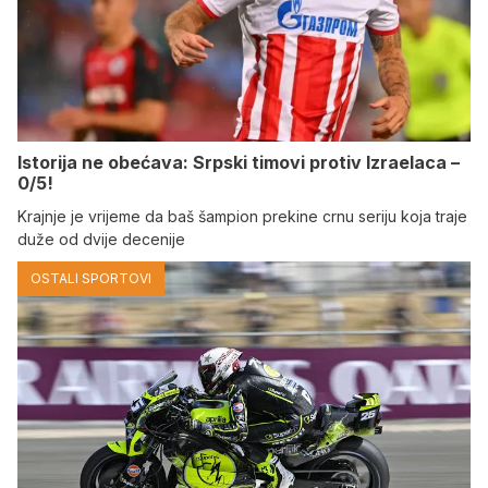
Istorija ne obećava: Srpski timovi protiv Izraelaca –
0/5!
Krajnje je vrijeme da baš šampion prekine crnu seriju koja traje
duže od dvije decenije
OSTALI SPORTOVI