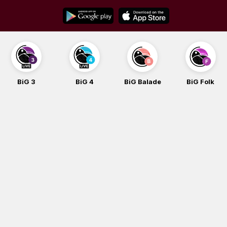
Skip
to
content
BiG 3
BiG 4
BiG Balade
BiG Folk