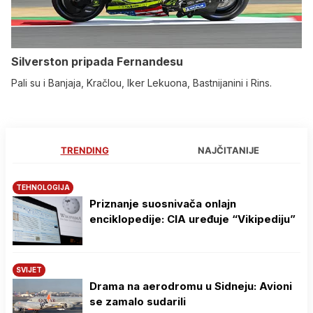
Silverston pripada Fernandesu
Pali su i Banjaja, Kračlou, Iker Lekuona, Bastnijanini i Rins.
TRENDING
NAJČITANIJE
TEHNOLOGIJA
Priznanje suosnivača onlajn
enciklopedije: CIA uređuje “Vikipediju”
SVIJET
Drama na aerodromu u Sidneju: Avioni
se zamalo sudarili