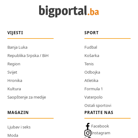
VIJESTI
SPORT
Banja Luka
Fudbal
Republika Srpska / BiH
Košarka
Region
Tenis
Svijet
Odbojka
Hronika
Atletika
Kultura
Formula 1
Saopštenje za medije
Vaterpolo
Ostali sportovi
MAGAZIN
PRATITE NAS
Facebook
Ljubav i seks
Instagram
Moda