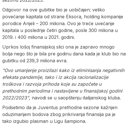
Odgovor na ove gubitke bio je uobičajen: veliko
povećanje kapitala od strane Eksora, holding kompanije
porodice Anjeli – 200 miliona. Ovo je treće uvećanje
kapitala u poslednje četiri godine, posle 300 miliona u
2019. i 400 miliona u 2021. godini.
Uprkos lošoj finansijskoj slici ona je zapravo mnogo
bolja nego što je bila pre godinu dana kada je klub bio na
gubitku od 239,3 miliona evra.
“Ovo umanjenje proizilazi kako iz eliminisanja negativnih
efekata pandemije, tako i iz akcija racionalizacije
troškova i razvoja prihoda koje su započete u
prethodnim periodima i nastavljene u finansijskoj godini
2022/2023“
, navodi se u saopštenju italijanskog kluba.
Podsetimo da je Juventus prethodne sezone kažnjen
oduzimanjem bodova zbog prikrivanja finansija pa je
tako izgubio plasman u Ligu šampiona.