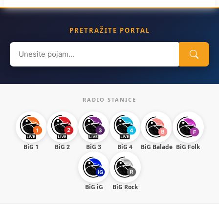
PRETRAŽITE PORTAL
Search
for:
RADIO STANICE
BiG 1
BiG 2
BiG 3
BiG 4
BiG Balade
BiG Folk
BiG iG
BiG Rock