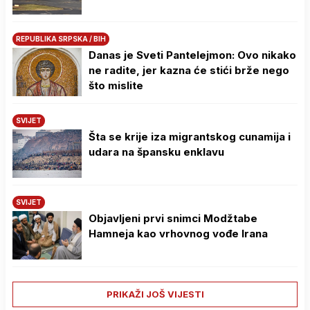
REPUBLIKA SRPSKA / BIH
Danas je Sveti Pantelejmon: Ovo nikako
ne radite, jer kazna će stići brže nego
što mislite
SVIJET
Šta se krije iza migrantskog cunamija i
udara na špansku enklavu
SVIJET
Objavljeni prvi snimci Modžtabe
Hamneja kao vrhovnog vođe Irana
PRIKAŽI JOŠ VIJESTI