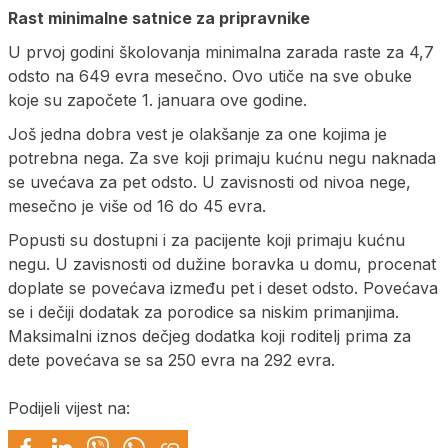
Rast minimalne satnice za pripravnike
U prvoj godini školovanja minimalna zarada raste za 4,7
odsto na 649 evra mesečno. Ovo utiče na sve obuke
koje su započete 1. januara ove godine.
Još jedna dobra vest je olakšanje za one kojima je
potrebna nega. Za sve koji primaju kućnu negu naknada
se uvećava za pet odsto. U zavisnosti od nivoa nege,
mesečno je više od 16 do 45 evra.
Popusti su dostupni i za pacijente koji primaju kućnu
negu. U zavisnosti od dužine boravka u domu, procenat
doplate se povećava između pet i deset odsto. Povećava
se i dečiji dodatak za porodice sa niskim primanjima.
Maksimalni iznos dečjeg dodatka koji roditelj prima za
dete povećava se sa 250 evra na 292 evra.
Podijeli vijest na: