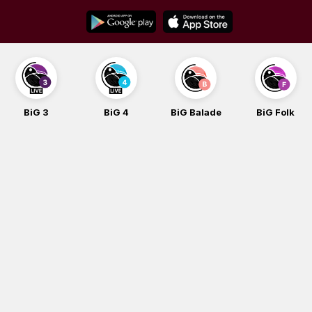
Skip
to
content
BiG 3
BiG 4
BiG Balade
BiG Folk