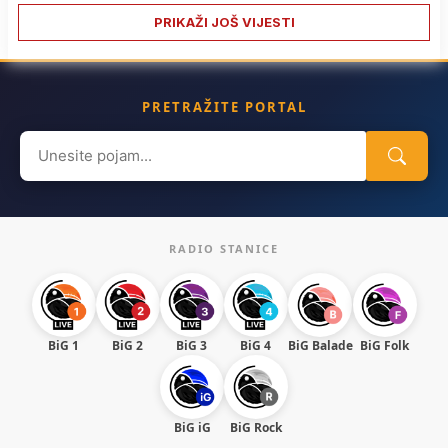
PRIKAŽI JOŠ VIJESTI
PRETRAŽITE PORTAL
Search
for:
RADIO STANICE
BiG 1
BiG 2
BiG 3
BiG 4
BiG Balade
BiG Folk
BiG iG
BiG Rock