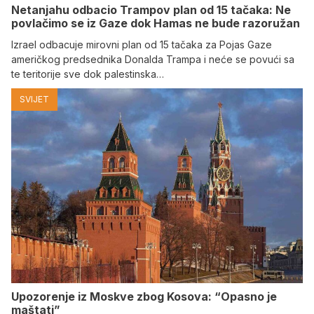
Netanjahu odbacio Trampov plan od 15 tačaka: Ne
povlačimo se iz Gaze dok Hamas ne bude razoružan
Izrael odbacuje mirovni plan od 15 tačaka za Pojas Gaze
američkog predsednika Donalda Trampa i neće se povući sa
te teritorije sve dok palestinska…
SVIJET
Upozorenje iz Moskve zbog Kosova: “Opasno je
maštati”