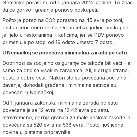
Nemačke porasli su od 1. januara 2024. godine. To znači
da će gorivo i grejanje ponovo poskupeti.
Pošto je porez na CO2 porastao na 45 evra po toni,
rastu i cene energenata. Od početka godine poskupelo
je i jelo u restoranima ili kafićima, jer se PDV ponovo
primenjuje po stopi od 19 odsto umesto 7 odsto.
U Nemačkoj se povećava minimalna zarada po satu
Doprinosi za socijalno osiguranje će takođe biti veći – ali
samo za one sa visokim zaradama. Ali, s druge strane,
postoje dobre vesti. Nakon što su povećana socijalna
davanja, dohodak građana i minimalna satnica su
povećani u Nemačkoj.
Od 1. januara zakonska minimalna zarada po satu
povećana je sa 12 evra na 12,42 evra po satu.
Istovremeno, gornja granica za male poslove takođe je
povećana sa 520 evra na 538 evra. Postoji još jedna
novina u platama pripravnika.