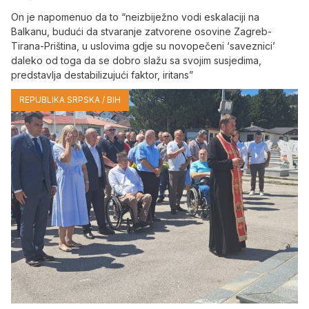
On je napomenuo da to “neizbiježno vodi eskalaciji na
Balkanu, budući da stvaranje zatvorene osovine Zagreb-
Tirana-Priština, u uslovima gdje su novopečeni ‘saveznici’
daleko od toga da se dobro slažu sa svojim susjedima,
predstavlja destabilizujući faktor, iritans”
REPUBLIKA SRPSKA / BIH