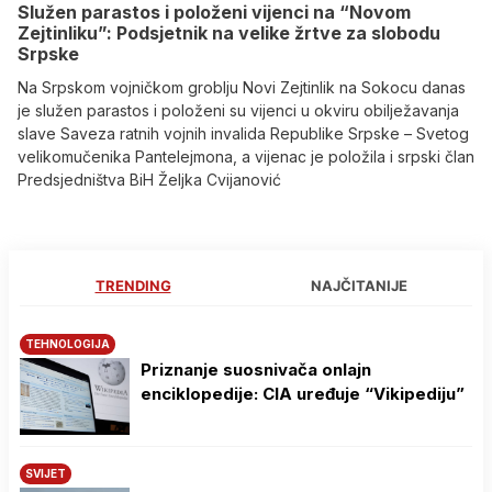
Služen parastos i položeni vijenci na “Novom
Zejtinliku”: Podsjetnik na velike žrtve za slobodu
Srpske
Na Srpskom vojničkom groblju Novi Zejtinlik na Sokocu danas
je služen parastos i položeni su vijenci u okviru obilježavanja
slave Saveza ratnih vojnih invalida Republike Srpske – Svetog
velikomučenika Pantelejmona, a vijenac je položila i srpski član
Predsjedništva BiH Željka Cvijanović
TRENDING
NAJČITANIJE
TEHNOLOGIJA
Priznanje suosnivača onlajn
enciklopedije: CIA uređuje “Vikipediju”
SVIJET