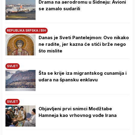
Drama na aerodromu u Sidneju: Avioni
se zamalo sudarili
REPUBLIKA SRPSKA / BIH
Danas je Sveti Pantelejmon: Ovo nikako
ne radite, jer kazna će stići brže nego
što mislite
SVIJET
Šta se krije iza migrantskog cunamija i
udara na špansku enklavu
SVIJET
Objavljeni prvi snimci Modžtabe
Hamneja kao vrhovnog vođe Irana