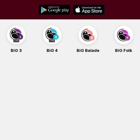
Skip
to
content
BiG 3
BiG 4
BiG Balade
BiG Folk