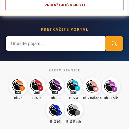
PRIKAŽI JOŠ VIJESTI
PRETRAŽITE PORTAL
Search
for:
RADIO STANICE
BiG 1
BiG 2
BiG 3
BiG 4
BiG Balade
BiG Folk
BiG iG
BiG Rock