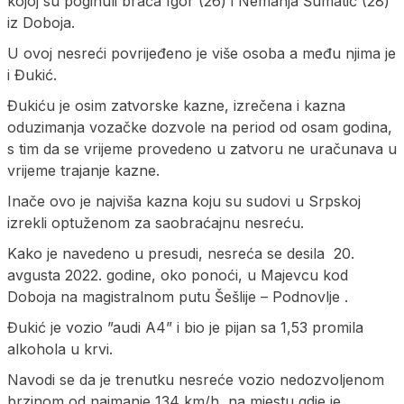
kojoj su poginuli braća Igor (26) i Nemanja Šumatić (28)
iz Doboja.
U ovoj nesreći povrijeđeno je više osoba a među njima je
i Đukić.
Đukiću je osim zatvorske kazne, izrečena i kazna
oduzimanja vozačke dozvole na period od osam godina,
s tim da se vrijeme provedeno u zatvoru ne uračunava u
vrijeme trajanje kazne.
Inače ovo je najviša kazna koju su sudovi u Srpskoj
izrekli optuženom za saobraćajnu nesreću.
Kako je navedeno u presudi, nesreća se desila 20.
avgusta 2022. godine, oko ponoći, u Majevcu kod
Doboja na magistralnom putu Šešlije – Podnovlje .
Đukić je vozio ”audi A4” i bio je pijan sa 1,53 promila
alkohola u krvi.
Navodi se da je trenutku nesreće vozio nedozvoljenom
brzinom od najmanje 134 km/h, na mjestu gdje je