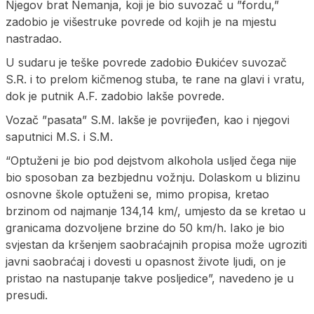
Njegov brat Nemanja, koji je bio suvozač u ”fordu,”
zadobio je višestruke povrede od kojih je na mjestu
nastradao.
U sudaru je teške povrede zadobio Đukićev suvozač
S.R. i to prelom kičmenog stuba, te rane na glavi i vratu,
dok je putnik A.F. zadobio lakše povrede.
Vozač ”pasata” S.M. lakše je povrijeđen, kao i njegovi
saputnici M.S. i S.M.
“Optuženi je bio pod dejstvom alkohola usljed čega nije
bio sposoban za bezbjednu vožnju. Dolaskom u blizinu
osnovne škole optuženi se, mimo propisa, kretao
brzinom od najmanje 134,14 km/, umjesto da se kretao u
granicama dozvoljene brzine do 50 km/h. Iako je bio
svjestan da kršenjem saobraćajnih propisa može ugroziti
javni saobraćaj i dovesti u opasnost živote ljudi, on je
pristao na nastupanje takve posljedice”, navedeno je u
presudi.