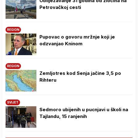
Obilježavanje 31 godina od zločina na
Petrovačkoj cesti
REGION
Pupovac o govoru mržnje koji je
odzvanjao Kninom
REGION
Zemljotres kod Senja jačine 3,5 po
Rihteru
SVIJET
Sedmoro ubijenih u pucnjavi u školi na
Tajlandu, 15 ranjenih