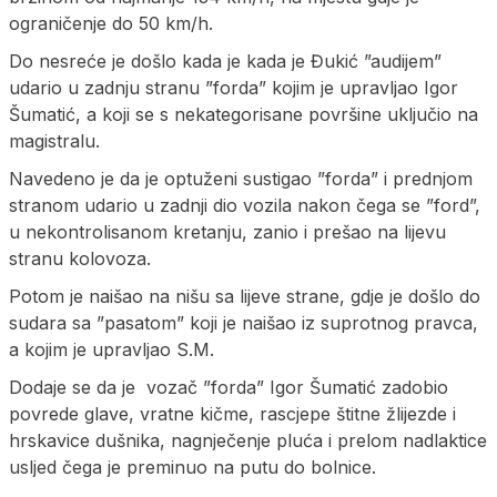
ograničenje do 50 km/h.
Do nesreće je došlo kada je kada je Đukić ”audijem”
udario u zadnju stranu ”forda” kojim je upravljao Igor
Šumatić, a koji se s nekategorisane površine uključio na
magistralu.
Navedeno je da je optuženi sustigao ”forda” i prednjom
stranom udario u zadnji dio vozila nakon čega se ”ford”,
u nekontrolisanom kretanju, zanio i prešao na lijevu
stranu kolovoza.
Potom je naišao na nišu sa lijeve strane, gdje je došlo do
sudara sa ”pasatom” koji je naišao iz suprotnog pravca,
a kojim je upravljao S.M.
Dodaje se da je vozač ”forda” Igor Šumatić zadobio
povrede glave, vratne kičme, rascjepe štitne žlijezde i
hrskavice dušnika, nagnječenje pluća i prelom nadlaktice
usljed čega je preminuo na putu do bolnice.