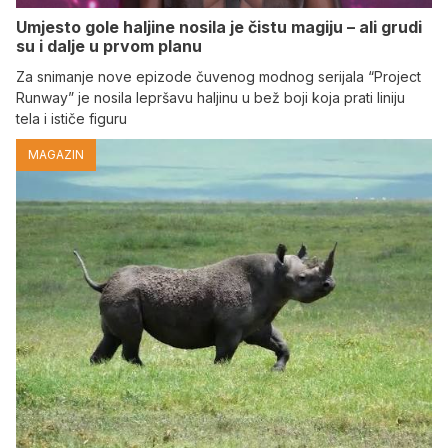
Umjesto gole haljine nosila je čistu magiju – ali grudi
su i dalje u prvom planu
Za snimanje nove epizode čuvenog modnog serijala “Project
Runway” je nosila lepršavu haljinu u bež boji koja prati liniju
tela i ističe figuru
MAGAZIN