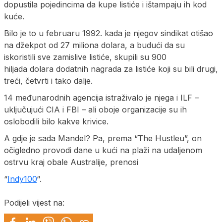
dopustila pojedincima da kupe listiće i ištampaju ih kod
kuće.
Bilo je to u februaru 1992. kada je njegov sindikat otišao
na džekpot od 27 miliona dolara, a budući da su
iskoristili sve zamislive listiće, skupili su 900
hiljada dolara dodatnih nagrada za listiće koji su bili drugi,
treći, četvrti i tako dalje.
14 međunarodnih agencija istraživalo je njega i ILF –
uključujući CIA i FBI – ali oboje organizacije su ih
oslobodili bilo kakve krivice.
A gdje je sada Mandel? Pa, prema “The Hustleu”, on
očigledno provodi dane u kući na plaži na udaljenom
ostrvu kraj obale Australije, prenosi
“
Indy100
“.
Podijeli vijest na: