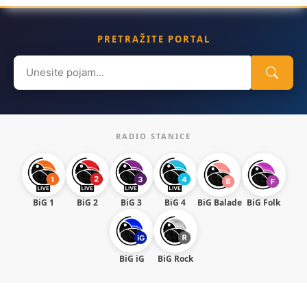
PRETRAŽITE PORTAL
Search
for:
RADIO STANICE
BiG 1
BiG 2
BiG 3
BiG 4
BiG Balade
BiG Folk
BiG iG
BiG Rock