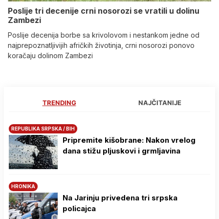
Poslije tri decenije crni nosorozi se vratili u dolinu
Zambezi
Poslije decenija borbe sa krivolovom i nestankom jedne od
najprepoznatljivijih afričkih životinja, crni nosorozi ponovo
koračaju dolinom Zambezi
TRENDING
NAJČITANIJE
REPUBLIKA SRPSKA / BIH
Pripremite kišobrane: Nakon vrelog
dana stižu pljuskovi i grmljavina
HRONIKA
Na Јarinju privedena tri srpska
policajca