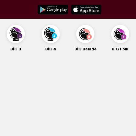
Skip
to
content
BiG 4
BiG Balade
BiG Folk
BiG iG