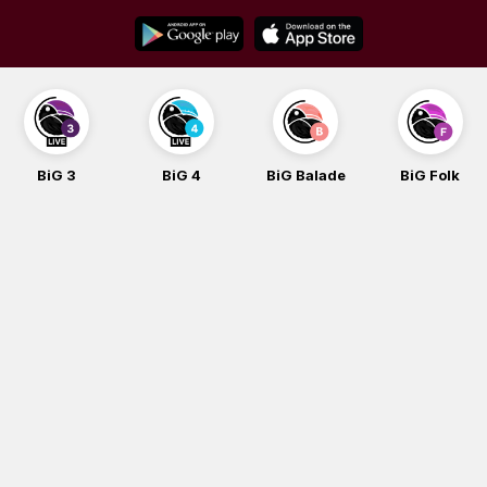
Skip
to
content
BiG 3
BiG 4
BiG Balade
BiG Folk