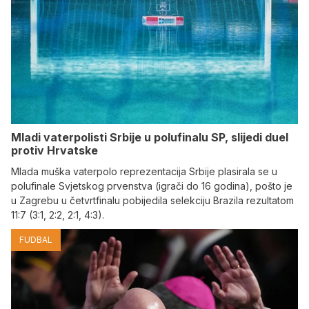
Mladi vaterpolisti Srbije u polufinalu SP, slijedi duel
protiv Hrvatske
Mlada muška vaterpolo reprezentacija Srbije plasirala se u
polufinale Svjetskog prvenstva (igrači do 16 godina), pošto je
u Zagrebu u četvrtfinalu pobijedila selekciju Brazila rezultatom
11:7 (3:1, 2:2, 2:1, 4:3).
FUDBAL