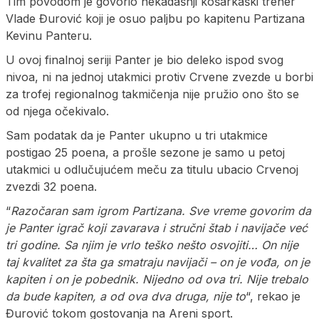
Tim povodom je govorio nekadašnji košarkaški trener
Vlade Đurović koji je osuo paljbu po kapitenu Partizana
Kevinu Panteru.
U ovoj finalnoj seriji Panter je bio deleko ispod svog
nivoa, ni na jednoj utakmici protiv Crvene zvezde u borbi
za trofej regionalnog takmičenja nije pružio ono što se
od njega očekivalo.
Sam podatak da je Panter ukupno u tri utakmice
postigao 25 poena, a prošle sezone je samo u petoj
utakmici u odlučujućem meču za titulu ubacio Crvenoj
zvezdi 32 poena.
“
Razočaran sam igrom Partizana. Sve vreme govorim da
je Panter igrač koji zavarava i stručni štab i navijače već
tri godine. Sa njim je vrlo teško nešto osvojiti… On nije
taj kvalitet za šta ga smatraju navijači – on je vođa, on je
kapiten i on je pobednik. Nijedno od ova tri. Nije trebalo
da bude kapiten, a od ova dva druga, nije to
“, rekao je
Đurović tokom gostovanja na Areni sport.