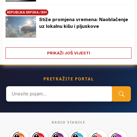
REPUBLIKA SRPSKA / BIH
Stiže promjena vremena: Naoblačenje
uz lokalnu kišu i pljuskove
PRIKAŽI JOŠ VIJESTI
PRETRAŽITE PORTAL
Search
for:
RADIO STANICE