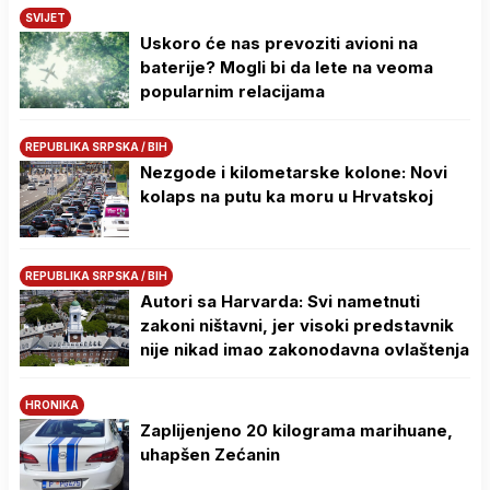
SVIJET
Uskoro će nas prevoziti avioni na
baterije? Mogli bi da lete na veoma
popularnim relacijama
REPUBLIKA SRPSKA / BIH
Nezgode i kilometarske kolone: Novi
kolaps na putu ka moru u Hrvatskoj
REPUBLIKA SRPSKA / BIH
Autori sa Harvarda: Svi nametnuti
zakoni ništavni, jer visoki predstavnik
nije nikad imao zakonodavna ovlaštenja
HRONIKA
Zaplijenjeno 20 kilograma marihuane,
uhapšen Zećanin