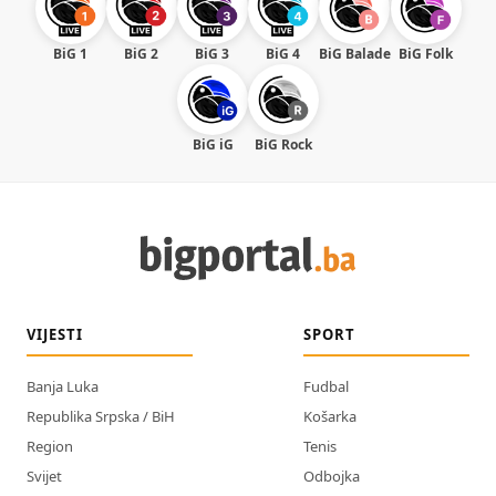
BiG 1
BiG 2
BiG 3
BiG 4
BiG Balade
BiG Folk
BiG iG
BiG Rock
VIJESTI
SPORT
Banja Luka
Fudbal
Republika Srpska / BiH
Košarka
Region
Tenis
Svijet
Odbojka