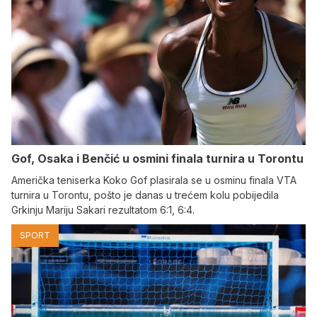
Gof, Osaka i Benčić u osmini finala turnira u Torontu
Američka teniserka Koko Gof plasirala se u osminu finala VTA
turnira u Torontu, pošto je danas u trećem kolu pobijedila
Grkinju Mariju Sakari rezultatom 6:1, 6:4.
SPORT