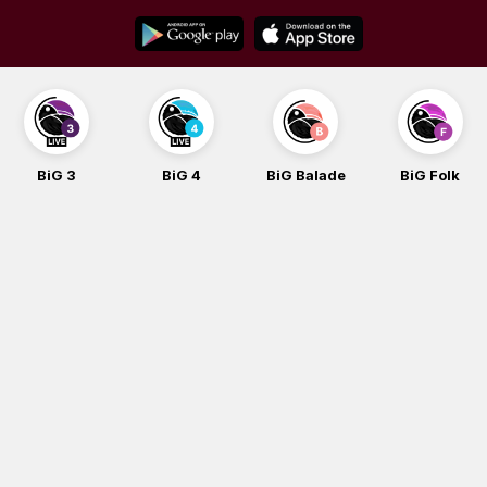
Skip
to
content
BiG 3
BiG 4
BiG Balade
BiG Folk