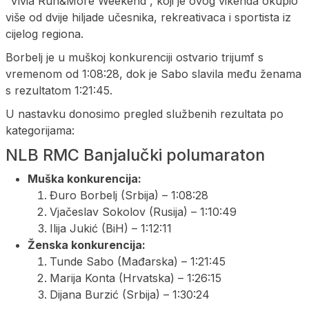
“Vivia Run&More Weekend”, koji je ovog vikenda okupio
više od dvije hiljade učesnika, rekreativaca i sportista iz
cijelog regiona.
Borbelj je u muškoj konkurenciji ostvario trijumf s
vremenom od 1:08:28, dok je Sabo slavila među ženama
s rezultatom 1:21:45.
U nastavku donosimo pregled službenih rezultata po
kategorijama:
NLB RMC Banjalučki polumaraton
Muška konkurencija:
Đuro Borbelj (Srbija) – 1:08:28
Vjačeslav Sokolov (Rusija) – 1:10:49
Ilija Jukić (BiH) – 1:12:11
Ženska konkurencija:
Tunde Sabo (Mađarska) – 1:21:45
Marija Konta (Hrvatska) – 1:26:15
Dijana Burzić (Srbija) – 1:30:24