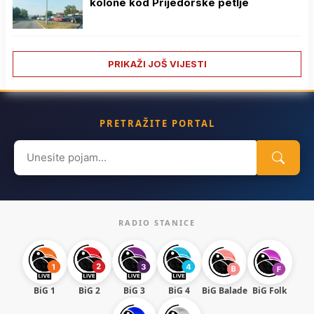
kolone kod Prijedorske petlje
PRIKAŽI JOŠ VIJESTI
PRETRAŽITE PORTAL
Search
for:
RADIO STANICE
BiG 1
BiG 2
BiG 3
BiG 4
BiG Balade
BiG Folk