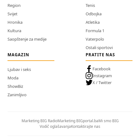
Region
Tenis
Svijet
Odbojka
Hronika
Atletika
Kultura
Formula 1
Saopštenje za medije
Vaterpolo
Ostali sportovi
MAGAZIN
PRATITE NAS
Facebook
Ljubav i seks
Instagram
Moda
X / Twitter
ShowBiz
Zanimljivo
Marketing BIG Radio
Marketing BIGportal.ba
Mi smo BIG
Vodič oglašavanja
Kontaktirajte nas