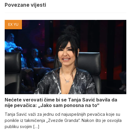
Povezane vijesti
EX YU
Nećete verovati čime bi se Tanja Savić bavila da
nije pevačica: „Jako sam ponosna na to“
Tanja Savić važi za jednu od najuspešnijih pevačica koje su
ponikle iz takmičenja „Zvezde Granda“. Nakon što je osvojila
publiku svojim […]