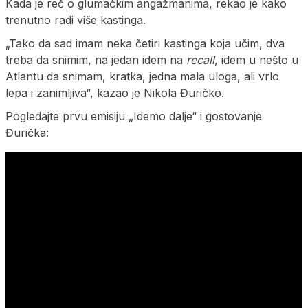
Kada je reč o glumačkim angažmanima, rekao je kako
trenutno radi više kastinga.
„Tako da sad imam neka četiri kastinga koja učim, dva
treba da snimim, na jedan idem na
recall
, idem u nešto u
Atlantu da snimam, kratka, jedna mala uloga, ali vrlo
lepa i zanimljiva“, kazao je Nikola Đuričko.
Pogledajte prvu emisiju „Idemo dalje“ i gostovanje
Đurička: