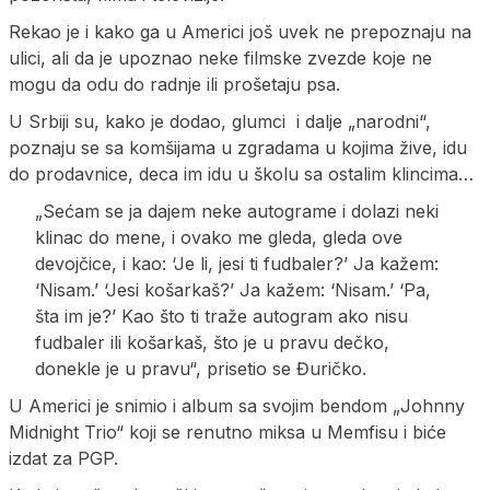
Rekao je i kako ga u Americi još uvek ne prepoznaju na
ulici, ali da je upoznao neke filmske zvezde koje ne
mogu da odu do radnje ili prošetaju psa.
U Srbiji su, kako je dodao, glumci i dalje „narodni“,
poznaju se sa komšijama u zgradama u kojima žive, idu
do prodavnice, deca im idu u školu sa ostalim klincima…
„Sećam se ja dajem neke autograme i dolazi neki
klinac do mene, i ovako me gleda, gleda ove
devojčice, i kao: ‘Je li, jesi ti fudbaler?’ Ja kažem:
‘Nisam.’ ‘Jesi košarkaš?’ Ja kažem: ‘Nisam.’ ‘Pa,
šta im je?’ Kao što ti traže autogram ako nisu
fudbaler ili košarkaš, što je u pravu dečko,
donekle je u pravu“, prisetio se Đuričko.
U Americi je snimio i album sa svojim bendom „Johnny
Midnight Trio“ koji se renutno miksa u Memfisu i biće
izdat za PGP.