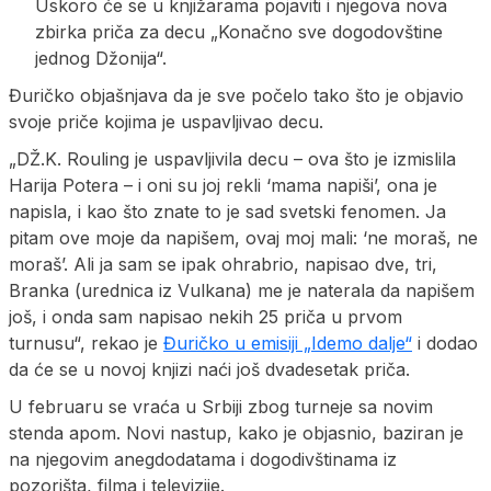
Uskoro će se u knjižarama pojaviti i njegova nova
zbirka priča za decu „Konačno sve dogodovštine
jednog Džonija“.
Đuričko objašnjava da je sve počelo tako što je objavio
svoje priče kojima je uspavljivao decu.
„DŽ.K. Rouling je uspavljivila decu – ova što je izmislila
Harija Potera – i oni su joj rekli ‘mama napiši’, ona je
napisla, i kao što znate to je sad svetski fenomen. Ja
pitam ove moje da napišem, ovaj moj mali: ‘ne moraš, ne
moraš’. Ali ja sam se ipak ohrabrio, napisao dve, tri,
Branka (urednica iz Vulkana) me je naterala da napišem
još, i onda sam napisao nekih 25 priča u prvom
turnusu“, rekao je
Đuričko u emisiji „Idemo dalje“
i dodao
da će se u novoj knjizi naći još dvadesetak priča.
U februaru se vraća u Srbiji zbog turneje sa novim
stenda apom. Novi nastup, kako je objasnio, baziran je
na njegovim anegdodatama i dogodivštinama iz
pozorišta, filma i televizije.