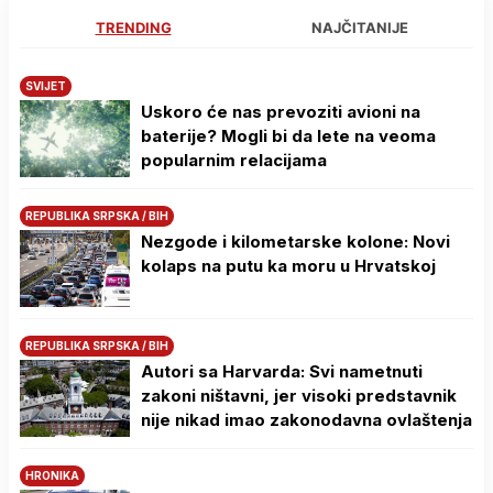
TRENDING
NAJČITANIJE
SVIJET
Uskoro će nas prevoziti avioni na
baterije? Mogli bi da lete na veoma
popularnim relacijama
REPUBLIKA SRPSKA / BIH
Nezgode i kilometarske kolone: Novi
kolaps na putu ka moru u Hrvatskoj
REPUBLIKA SRPSKA / BIH
Autori sa Harvarda: Svi nametnuti
zakoni ništavni, jer visoki predstavnik
nije nikad imao zakonodavna ovlaštenja
HRONIKA