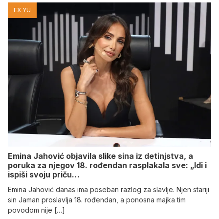
EX YU
Emina Jahović objavila slike sina iz detinjstva, a
poruka za njegov 18. rođendan rasplakala sve: „Idi i
ispiši svoju priču…
Emina Jahović danas ima poseban razlog za slavlje. Njen stariji
sin Jaman proslavlja 18. rođendan, a ponosna majka tim
povodom nije […]