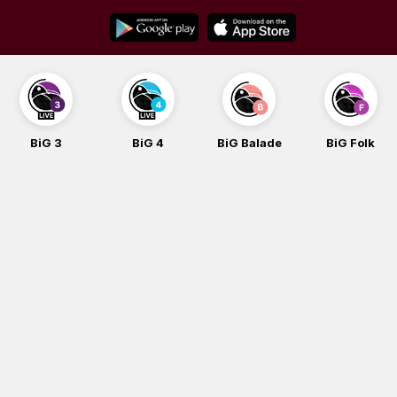
Skip
to
content
BiG 4
BiG Balade
BiG Folk
BiG iG