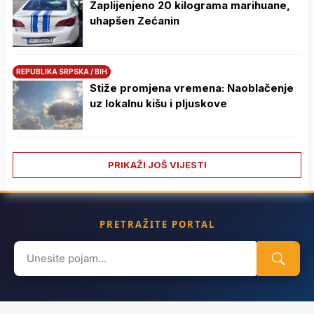
Zaplijenjeno 20 kilograma marihuane,
uhapšen Zećanin
REPUBLIKA SRPSKA / BIH
Stiže promjena vremena: Naoblačenje
uz lokalnu kišu i pljuskove
PRIKAŽI JOŠ VIJESTI
PRETRAŽITE PORTAL
Search
for: