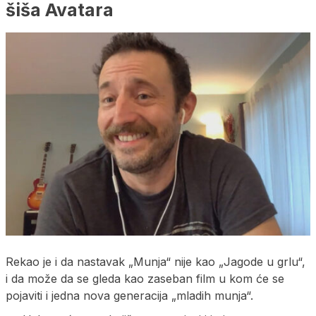
šiša Avatara
Rekao je i da nastavak „Munja“ nije kao „Jagode u grlu“,
i da može da se gleda kao zaseban film u kom će se
pojaviti i jedna nova generacija „mladih munja“.