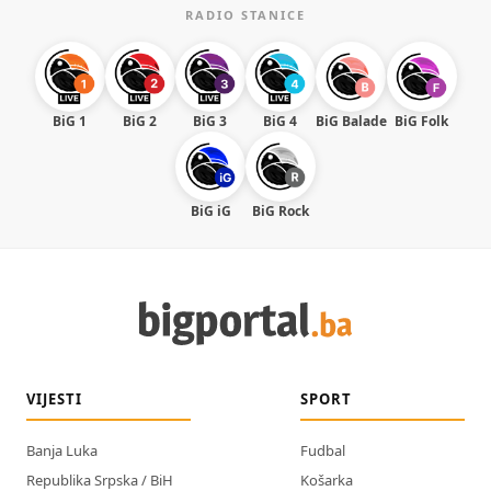
RADIO STANICE
BiG 1
BiG 2
BiG 3
BiG 4
BiG Balade
BiG Folk
BiG iG
BiG Rock
VIJESTI
SPORT
Banja Luka
Fudbal
Republika Srpska / BiH
Košarka