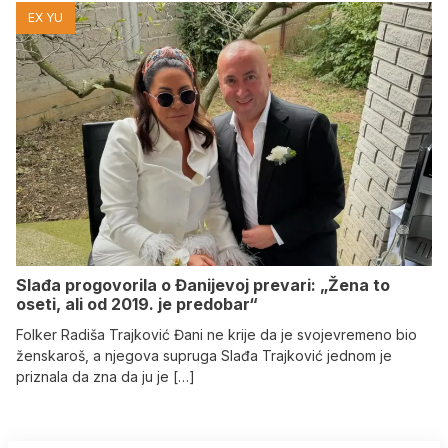
EX YU
Slađa progovorila o Đanijevoj prevari: „Žena to
oseti, ali od 2019. je predobar“
Folker Radiša Trajković Đani ne krije da je svojevremeno bio
ženskaroš, a njegova supruga Slađa Trajković jednom je
priznala da zna da ju je […]