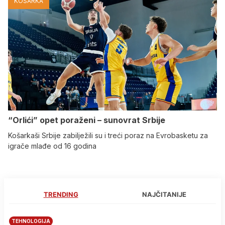
KOŠARKA
“Orlići” opet poraženi – sunovrat Srbije
Košarkaši Srbije zabilježili su i treći poraz na Evrobasketu za
igrače mlađe od 16 godina
TRENDING
NAJČITANIJE
TEHNOLOGIJA