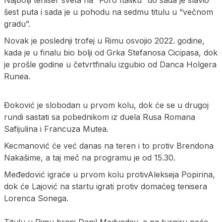
šest puta i sada je u pohodu na sedmu titulu u “večnom
gradu”.
Novak je poslednji trofej u Rimu osvojio 2022. godine,
kada je u finalu bio bolji od Grka Stefanosa Cicipasa, dok
je prošle godine u četvrtfinalu izgubio od Danca Holgera
Runea.
Đoković je slobodan u prvom kolu, dok će se u drugoj
rundi sastati sa pobednikom iz duela Rusa Romana
Safijulina i Francuza Mutea.
Kecmanović će već danas na teren i to protiv Brendona
Nakašime, a taj meč na programu je od 15.30.
Međedović igraće u prvom kolu protivAlekseja Popirina,
dok će Lajović na startu igrati protiv domaćeg tenisera
Lorenca Sonega.
Titulu u Rimu brani Danil Medvedev, a na turniru neće