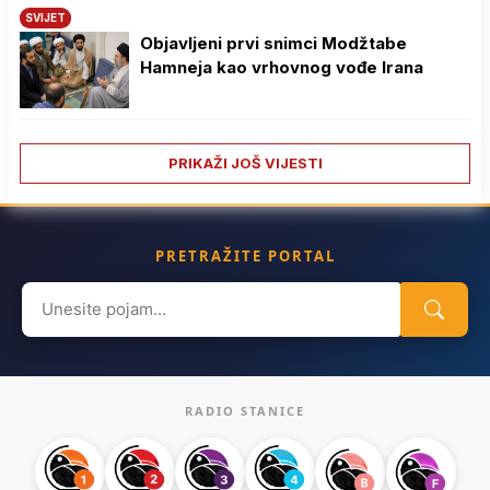
SVIJET
Objavljeni prvi snimci Modžtabe
Hamneja kao vrhovnog vođe Irana
PRIKAŽI JOŠ VIJESTI
PRETRAŽITE PORTAL
Search
for:
RADIO STANICE