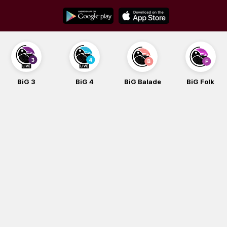
Skip
to
content
BiG 4
BiG Balade
BiG Folk
BiG iG