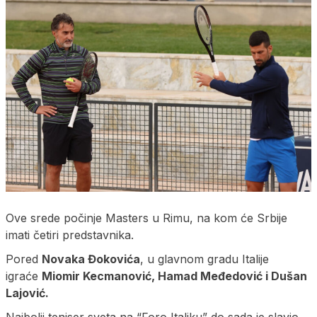
Ove srede počinje Masters u Rimu, na kom će Srbije
imati četiri predstavnika.
Pored
Novaka Đokovića
, u glavnom gradu Italije
igraće
Miomir Kecmanović, Hamad Međedović i Dušan
Lajović.
Najbolji teniser sveta na “Foro Italiku” do sada je slavio