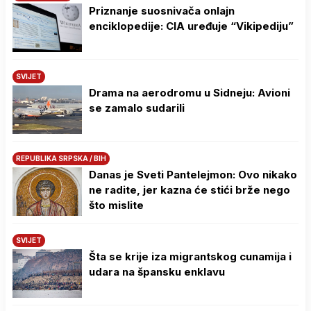
Priznanje suosnivača onlajn
enciklopedije: CIA uređuje “Vikipediju”
SVIJET
Drama na aerodromu u Sidneju: Avioni
se zamalo sudarili
REPUBLIKA SRPSKA / BIH
Danas je Sveti Pantelejmon: Ovo nikako
ne radite, jer kazna će stići brže nego
što mislite
SVIJET
Šta se krije iza migrantskog cunamija i
udara na špansku enklavu