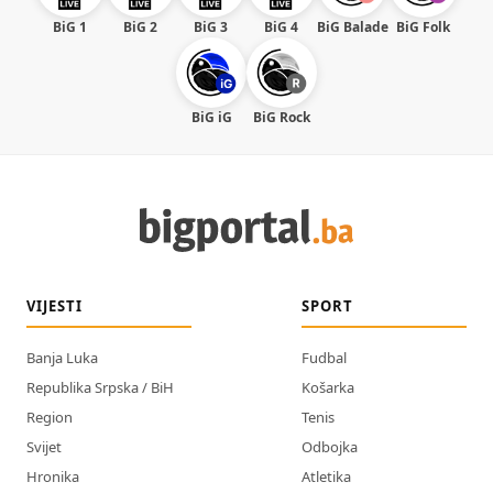
BiG 1
BiG 2
BiG 3
BiG 4
BiG Balade
BiG Folk
BiG iG
BiG Rock
VIJESTI
SPORT
Banja Luka
Fudbal
Republika Srpska / BiH
Košarka
Region
Tenis
Svijet
Odbojka
Hronika
Atletika