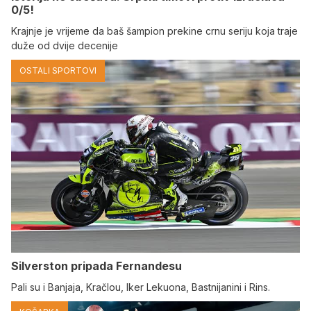
0/5!
Krajnje je vrijeme da baš šampion prekine crnu seriju koja traje
duže od dvije decenije
OSTALI SPORTOVI
Silverston pripada Fernandesu
Pali su i Banjaja, Kračlou, Iker Lekuona, Bastnijanini i Rins.