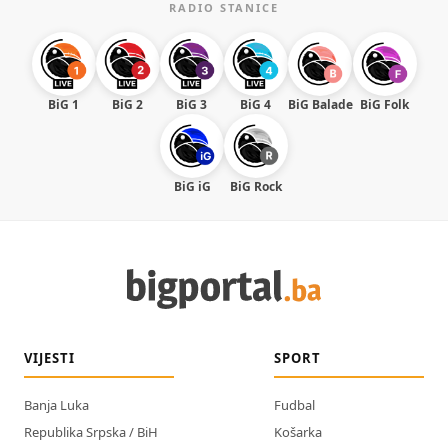
RADIO STANICE
BiG 1
BiG 2
BiG 3
BiG 4
BiG Balade
BiG Folk
BiG iG
BiG Rock
VIJESTI
SPORT
Banja Luka
Fudbal
Republika Srpska / BiH
Košarka