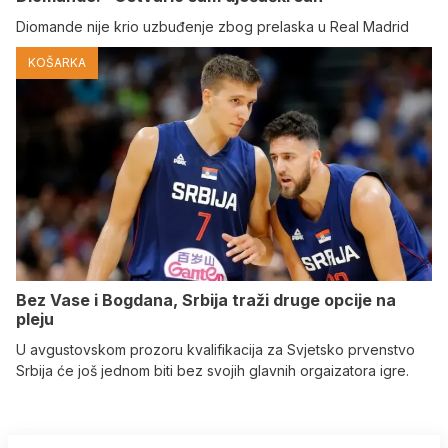
Diomande nije krio uzbuđenje zbog prelaska u Real Madrid
KOŠARKA
Bez Vase i Bogdana, Srbija traži druge opcije na
pleju
U avgustovskom prozoru kvalifikacija za Svjetsko prvenstvo
Srbija će još jednom biti bez svojih glavnih orgaizatora igre.