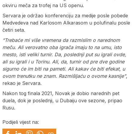
okviru meča za trofej na US openu.
Servara je održao konferenciju za medije posle pobede
Medvedeva nad Karlosom Alkarasom u polufinalu posle
četiri seta.
“Trebaće mi više vremena da razmislim o narednom
meču. Ali verovatno oba igrača imaju to na umu, isto
mesto, isti veliki turnir. Da, poslednji put su igrali ovde,
ali su igrali i u Torinu. Ali, da, turnir od pre dve godine
sigurno će im biti na pameti. Ali kakav će biti efekat, u
ovom trenutku ne znam. Razmišljaću o ovome kasnije”
,
rekao je Servara.
Nakon tog finala 2021, Novak je dobio narednih pet
duela, dok je poslednji, u Dubaiju ove sezone, pripao
Rusu.
Podijeli vijest na: