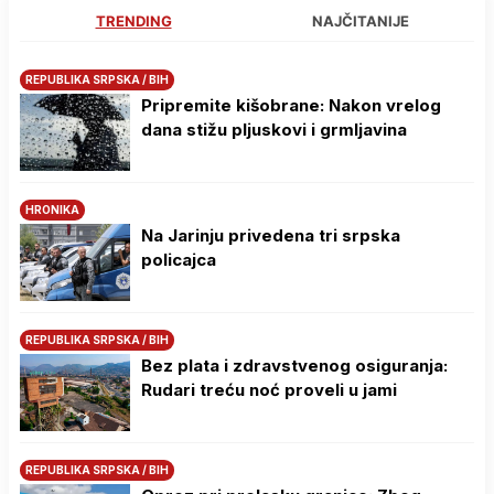
TRENDING
NAJČITANIJE
REPUBLIKA SRPSKA / BIH
Pripremite kišobrane: Nakon vrelog
dana stižu pljuskovi i grmljavina
HRONIKA
Na Јarinju privedena tri srpska
policajca
REPUBLIKA SRPSKA / BIH
Bez plata i zdravstvenog osiguranja:
Rudari treću noć proveli u jami
REPUBLIKA SRPSKA / BIH