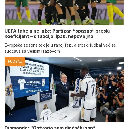
UEFA tabela ne laže: Partizan “spasao” srpski
koeficijent – situacija, ipak, nepovoljna
Evropska sezona tek je u ranoj fazi, a srpski fudbal već se
suočava sa velikim izazovom
FUDBAL
Diomande: “Ostvario sam dječački san”