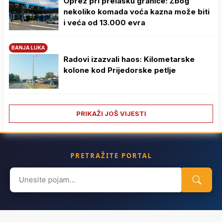
Oprez pri prelasku granice: Zbog
nekoliko komada voća kazna može biti
i veća od 13.000 evra
BANJA LUKA
Radovi izazvali haos: Kilometarske
kolone kod Prijedorske petlje
PRIKAŽI JOŠ VIJESTI
PRETRAŽITE PORTAL
Search
for: