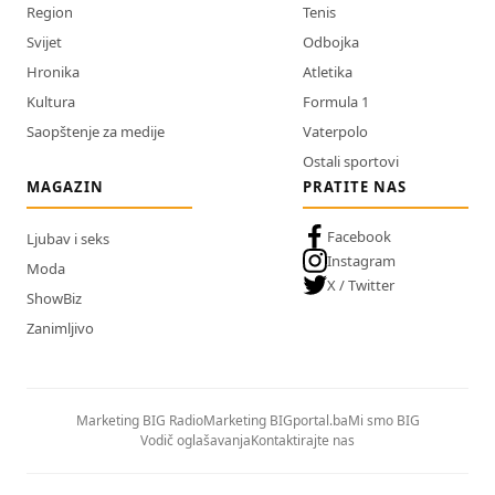
Region
Tenis
Svijet
Odbojka
Hronika
Atletika
Kultura
Formula 1
Saopštenje za medije
Vaterpolo
Ostali sportovi
MAGAZIN
PRATITE NAS
Facebook
Ljubav i seks
Instagram
Moda
X / Twitter
ShowBiz
Zanimljivo
Marketing BIG Radio
Marketing BIGportal.ba
Mi smo BIG
Vodič oglašavanja
Kontaktirajte nas