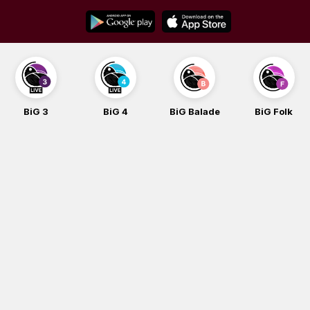
Skip
to
content
BiG 3
BiG 4
BiG Balade
BiG Folk