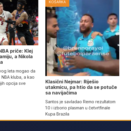
KOŠARKA
NBA priče: Klej
miju, a Nikola
sa
vog leta mogao da
 NBA kluba, a kao
Klasični Nejmar: Riješio
jih opcija sve
utakmicu, pa htio da se potuče
sa navijačima
Santos je savladao Remo rezultatom
1:0 i izborio plasman u četvrtfinale
Kupa Brazila