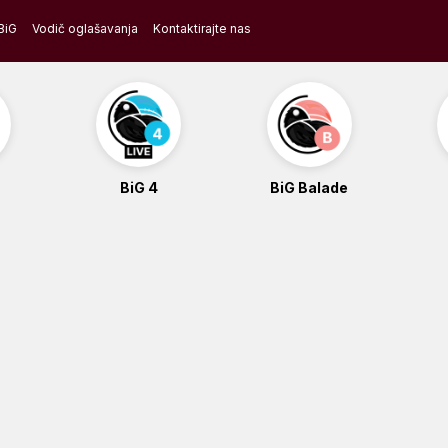
BiG
Vodič oglašavanja
Kontaktirajte nas
BiG 4
BiG Balade