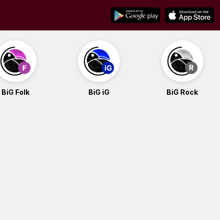
BiG Folk
BiG iG
BiG Rock