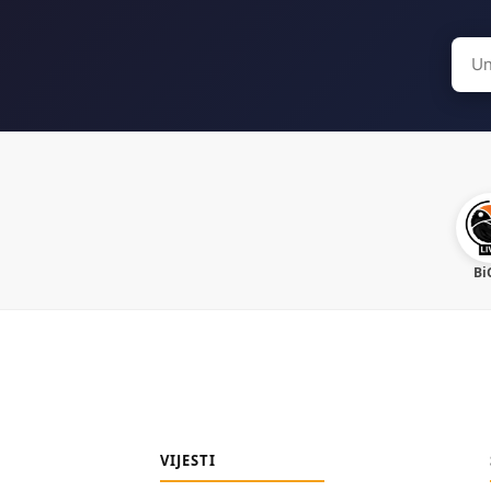
Sear
for:
Bi
VIJESTI