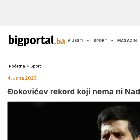
VIJESTI
SPORT
MAGAZIN
Početna
»
Sport
4. Juna 2023.
Đokovićev rekord koji nema ni Nad