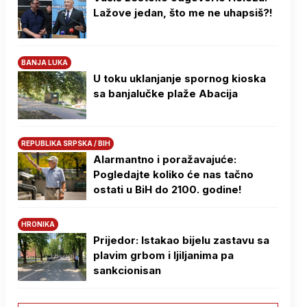
Lažove jedan, što me ne uhapsiš?!
BANJA LUKA
U toku uklanjanje spornog kioska
sa banjalučke plaže Abacija
REPUBLIKA SRPSKA / BIH
Alarmantno i poražavajuće:
Pogledajte koliko će nas tačno
ostati u BiH do 2100. godine!
HRONIKA
Prijedor: Istakao bijelu zastavu sa
plavim grbom i ljiljanima pa
sankcionisan