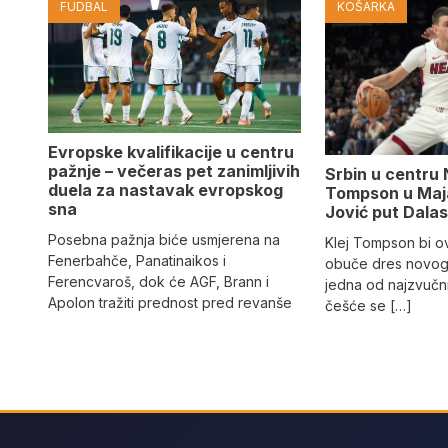
FUDBAL
KOŠARKA
Evropske kvalifikacije u centru
pažnje – večeras pet zanimljivih
Srbin u centru 
duela za nastavak evropskog
Tompson u Maja
sna
Jović put Dala
Posebna pažnja biće usmjerena na
Klej Tompson bi o
Fenerbahče, Panatinaikos i
obuče dres novog
Ferencvaroš, dok će AGF, Brann i
jedna od najzvučni
Apolon tražiti prednost pred revanše
češće se […]