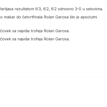
riljasa rezultatom 6:3, 6:2, 6:2 odnosno 3-0 u setovima.
ao makar do četvrtfinala Rolan Garosa što je apsolutni
čovek sa najviše trofeja Rolan Garosa.
čovek sa najviše trofeja Rolan Garosa.