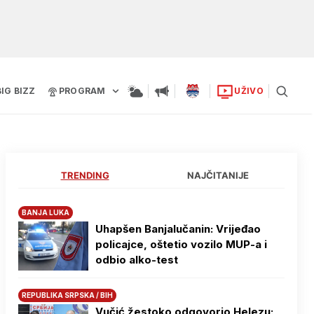
BIG BIZZ
PROGRAM
UŽIVO
TRENDING
NAJČITANIJE
BANJA LUKA
Uhapšen Banjalučanin: Vrijeđao
policajce, oštetio vozilo MUP-a i
odbio alko-test
REPUBLIKA SRPSKA / BIH
Vučić žestoko odgovorio Helezu: