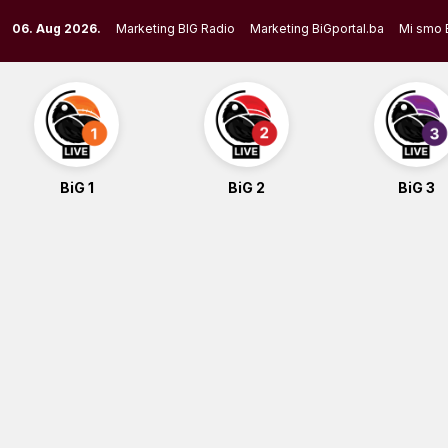
Skip
06. Aug 2026.
Marketing BIG Radio
Marketing BiGportal.ba
Mi smo 
to
content
BiG 1
BiG 2
BiG 3