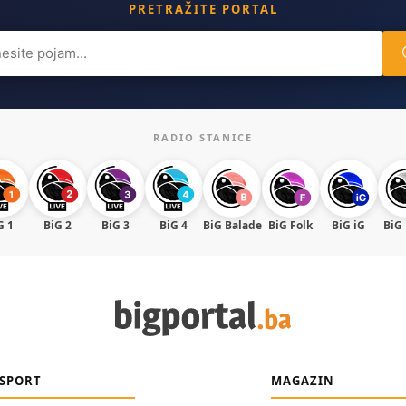
PRETRAŽITE PORTAL
ch
RADIO STANICE
G 1
BiG 2
BiG 3
BiG 4
BiG Balade
BiG Folk
BiG iG
BiG
SPORT
MAGAZIN