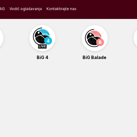
BiG
Vodič oglašavanja
Kontaktirajte nas
BiG 4
BiG Balade