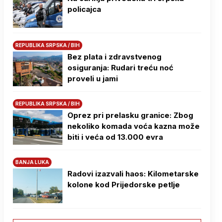
policajca
REPUBLIKA SRPSKA / BIH
Bez plata i zdravstvenog
osiguranja: Rudari treću noć
proveli u jami
REPUBLIKA SRPSKA / BIH
Oprez pri prelasku granice: Zbog
nekoliko komada voća kazna može
biti i veća od 13.000 evra
BANJA LUKA
Radovi izazvali haos: Kilometarske
kolone kod Prijedorske petlje