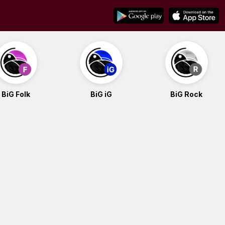
BiG Folk
BiG iG
BiG Rock