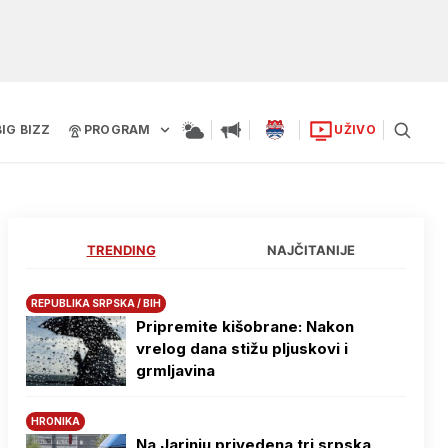
BIG BIZZ
PROGRAM
UŽIVO
TRENDING
NAJČITANIJE
REPUBLIKA SRPSKA / BIH
Pripremite kišobrane: Nakon
vrelog dana stižu pljuskovi i
grmljavina
HRONIKA
Na Јarinju privedena tri srpska