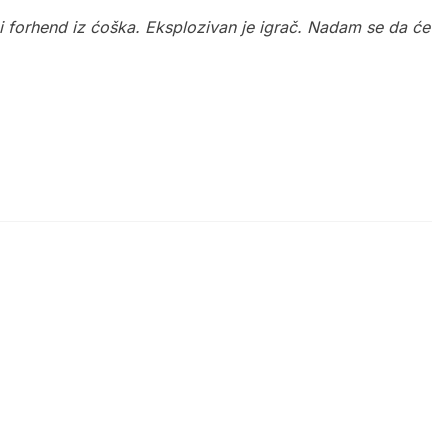
 i forhend iz ćoška. Eksplozivan je igrač. Nadam se da će