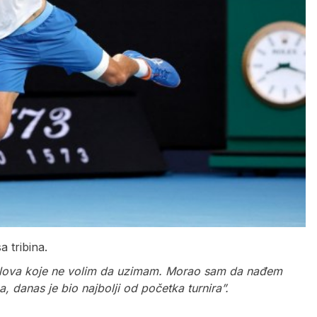
 tribina.
olova koje ne volim da uzimam. Morao sam da nađem
 danas je bio najbolji od početka turnira”.