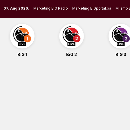
Skip
07. Aug 2026.
Marketing BIG Radio
Marketing BiGportal.ba
Mi smo 
to
content
BiG 1
BiG 2
BiG 3