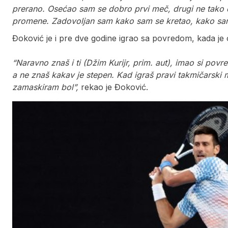
prerano. Osećao sam se dobro prvi meč, drugi ne tako 
promene. Zadovoljan sam kako sam se kretao, kako sam
Đoković je i pre dve godine igrao sa povredom, kada je 
“Naravno znaš i ti (Džim Kurijr, prim. aut), imao si pov
a ne znaš kakav je stepen. Kad igraš pravi takmičarsk
zamaskiram bol”,
rekao je Đoković.