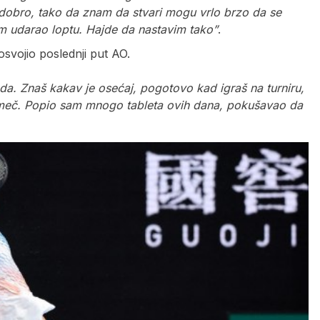
dobro, tako da znam da stvari mogu vrlo brzo da se
 udarao loptu. Hajde da nastavim tako”
.
osvojio poslednji put AO.
reda. Znaš kakav je osećaj, pogotovo kad igraš na turniru,
i meč. Popio sam mnogo tableta ovih dana, pokušavao da