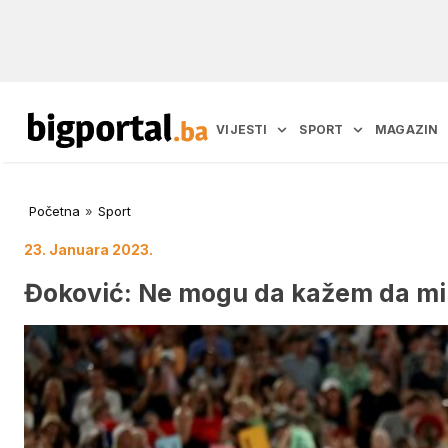
VIJESTI
SPORT
MAGAZIN
Početna
»
Sport
23. Januara 2023.
Đoković: Ne mogu da kažem da mi 