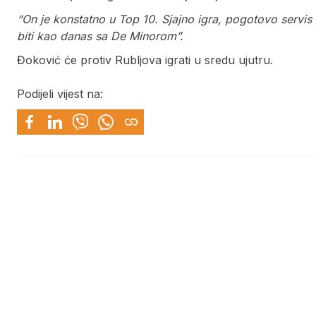
“On je konstatno u Top 10. Sjajno igra, pogotovo servis
biti kao danas sa De Minorom”.
Đoković će protiv Rubljova igrati u sredu ujutru.
Podijeli vijest na: