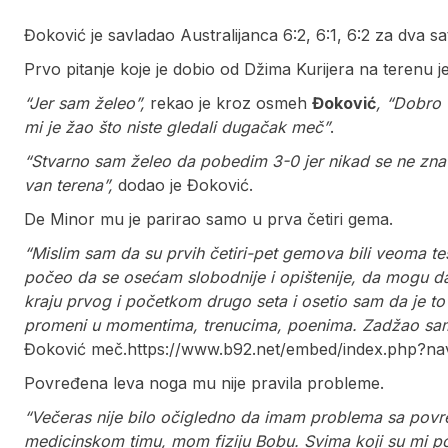
Đoković je savladao Australijanca 6:2, 6:1, 6:2 za dva sat
Prvo pitanje koje je dobio od Džima Kurijera na terenu je
“Jer sam želeo”,
rekao je kroz osmeh
Đoković
, “Dobro 
mi je žao što niste gledali dugačak meč”
.
“Stvarno sam želeo da pobedim 3-0 jer nikad se ne zna š
van terena”,
dodao je Đoković.
De Minor mu je parirao samo u prva četiri gema.
“Mislim sam da su prvih četiri-pet gemova bili veoma t
počeo da se osećam slobodnije i opištenije, da mogu da 
kraju prvog i početkom drugo seta i osetio sam da je to
promeni u momentima, trenucima, poenima. Zadžao sam 
Đoković meč.https://www.b92.net/embed/index.php?na
Povređena leva noga mu nije pravila probleme.
“Večeras nije bilo očigledno da imam problema sa povre
medicinskom timu, mom fiziju Bobu. Svima koji su mi po