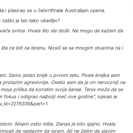
a i plasirao se u četvrtfinale Australijan opena.
 zašto je bio tako ubedljiv?
veče svima. Hvala što ste došli. Ne mogu da kažem da
ta će biti na terenu. Nosiš se sa mnogim stvarima na i
esni. Samo jedan brejk u prvom setu. Posle brejka sam
prolazim agresivnije. Osetio sam da je on nervozniji na
 moja prilika da koristim svoje šanse. Tenis može da se
fokus i odigrao najbolji meč ove godine”,
opisao je
v_id=2278336&part=1
dom. Nisam ostio ništa. Danas je bilo sjajno. Hvala
mogli da nastavim da igram. Ali ne želim da slavim