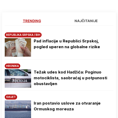
TRENDING
NAJČITANIJE
REPUBLIKA SRPSKA / BIH
Pad inflacije u Republici Srpskoj,
pogled uperen na globalne rizike
HRONIKA
Težak udes kod Hadžića: Poginuo
motociklista, saobraćaj u potpunosti
obustavljen
SVIJET
Iran postavio uslove za otvaranje
Ormuskog moreuza