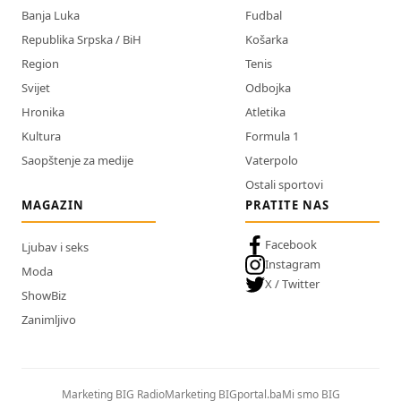
Banja Luka
Fudbal
Republika Srpska / BiH
Košarka
Region
Tenis
Svijet
Odbojka
Hronika
Atletika
Kultura
Formula 1
Saopštenje za medije
Vaterpolo
Ostali sportovi
MAGAZIN
PRATITE NAS
Facebook
Ljubav i seks
Instagram
Moda
X / Twitter
ShowBiz
Zanimljivo
Marketing BIG Radio
Marketing BIGportal.ba
Mi smo BIG