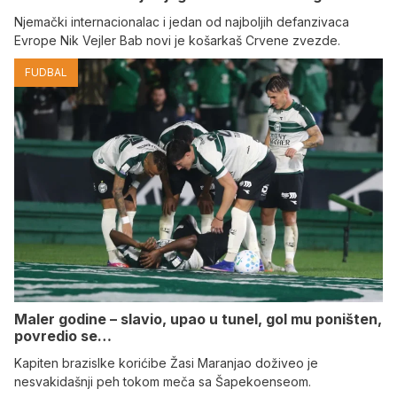
Njemački internacionalac i jedan od najboljih defanzivaca
Evrope Nik Vejler Bab novi je košarkaš Crvene zvezde.
FUDBAL
Maler godine – slavio, upao u tunel, gol mu poništen,
povredio se…
Kapiten brazislke korićibe Žasi Maranjao doživeo je
nesvakidašnji peh tokom meča sa Šapekoenseom.