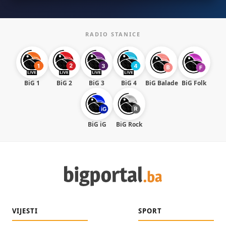
RADIO STANICE
BiG 1
BiG 2
BiG 3
BiG 4
BiG Balade
BiG Folk
BiG iG
BiG Rock
VIJESTI
SPORT