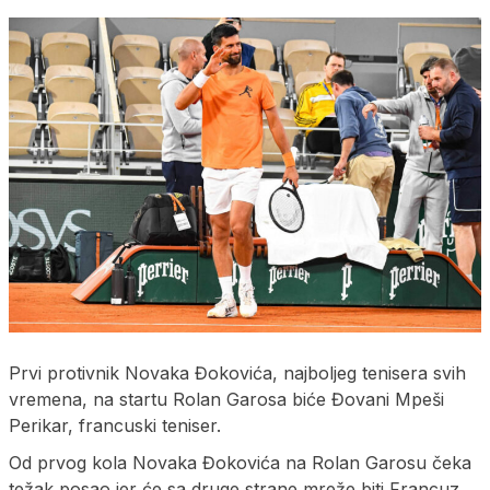
Prvi protivnik Novaka Đokovića, najboljeg tenisera svih
vremena, na startu Rolan Garosa biće Đovani Mpeši
Perikar, francuski teniser.
Od prvog kola Novaka Đokovića na Rolan Garosu čeka
težak posao jer će sa druge strane mreže biti Francuz