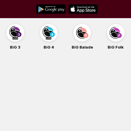
Skip
to
content
BiG 3
BiG 4
BiG Balade
BiG Folk