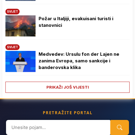
SVIJET
Požar u Italjiji, evakuisani turisti i
stanovnici
SVIJET
Medvedev: Ursulu fon der Lajen ne
zanima Evropa, samo sankcije i
banderovska klika
PRIKAŽI JOŠ VIJESTI
PRETRAŽITE PORTAL
Search
for: