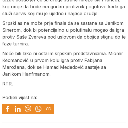
koji umije da bude neugodan protivnik pogotovo kada ga
služi servis koji mu je ujedno i najjače oružje.
Srpski as ne može prije finala da se sastane sa Јanikom
Sinerom, dok bi potencijalno u polufinalu mogao da igra
protiv Saše Zvereva pod uslovom da obojica stignu do te
faze turnira.
Neće biti lako ni ostalim srpskim predstavnicima. Miomir
Kecmanović u prvom kolu igra protiv Fabijana
Marožana, dok se Hamad Međedović sastaje sa
Јanikom Hanfmanom.
RTR.
Podijeli vijest na: