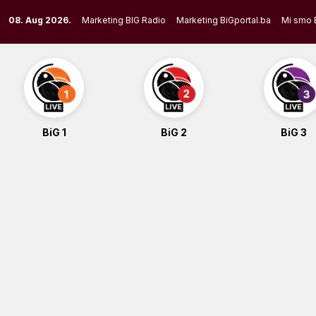
Skip
08. Aug 2026.
Marketing BIG Radio
Marketing BiGportal.ba
Mi smo 
to
content
BiG 1
BiG 2
BiG 3