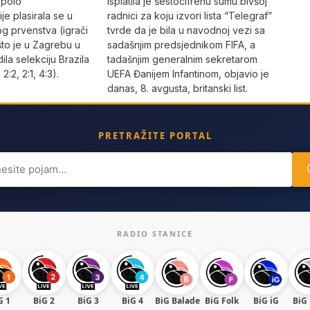
rpolo
isplatila je šestocifrenu sumu bivšoj
je plasirala se u
radnici za koju izvori lista “Telegraf”
og prvenstva (igrači
tvrde da je bila u navodnoj vezi sa
što je u Zagrebu u
sadašnjim predsjednikom FIFA, a
dila selekciju Brazila
tadašnjim generalnim sekretarom
 2:2, 2:1, 4:3).
UEFA Đanijem Infantinom, objavio je
danas, 8. avgusta, britanski list.
PRETRAŽITE PORTAL
ch
RADIO STANICE
G 1
BiG 2
BiG 3
BiG 4
BiG Balade
BiG Folk
BiG iG
BiG