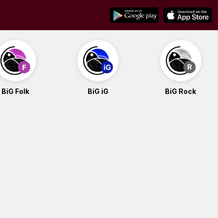
BiG Folk
BiG iG
BiG Rock