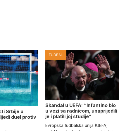
FUDBAL
Skandal u UEFA: “Infantino bio
u vezi sa radnicom, unaprijedili
ti Srbije u
je i platili joj studije”
lijedi duel protiv
Evropska fudbalska unija (UEFA)