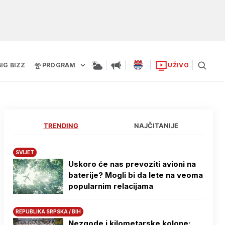
BIG BIZZ
PROGRAM
UŽIVO
TRENDING
NAJČITANIJE
SVIJET
Uskoro će nas prevoziti avioni na
baterije? Mogli bi da lete na veoma
popularnim relacijama
REPUBLIKA SRPSKA / BIH
Nezgode i kilometarske kolone: