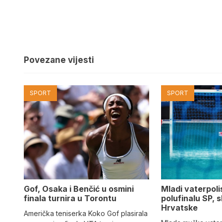
Povezane vijesti
SPORT
SPORT
Gof, Osaka i Benčić u osmini
Mladi vaterpolis
finala turnira u Torontu
polufinalu SP, s
Hrvatske
Američka teniserka Koko Gof plasirala