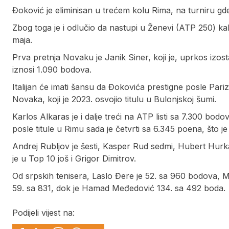
Đoković je eliminisan u trećem kolu Rima, na turniru gd
Zbog toga je i odlučio da nastupi u Ženevi (ATP 250) k
maja.
Prva pretnja Novaku je Janik Siner, koji je, uprkos izos
iznosi 1.090 bodova.
Italijan će imati šansu da Đokovića prestigne posle Pari
Novaka, koji je 2023. osvojio titulu u Bulonjskoj šumi.
Karlos Alkaras je i dalje treći na ATP listi sa 7.300 bo
posle titule u Rimu sada je četvrti sa 6.345 poena, što 
Andrej Rubljov je šesti, Kasper Rud sedmi, Hubert Hurka
je u Top 10 još i Grigor Dimitrov.
Od srpskih tenisera, Laslo Đere je 52. sa 960 bodova, 
59. sa 831, dok je Hamad Međedović 134. sa 492 boda.
Podijeli vijest na: