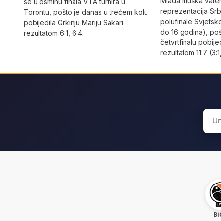
Mlada muška vate
se u osminu finala VTA turnira u
reprezentacija Srbi
Torontu, pošto je danas u trećem kolu
polufinale Svjetsk
pobijedila Grkinju Mariju Sakari
do 16 godina), po
rezultatom 6:1, 6:4.
četvrtfinalu pobije
rezultatom 11:7 (3:1,
Sear
for:
Bi