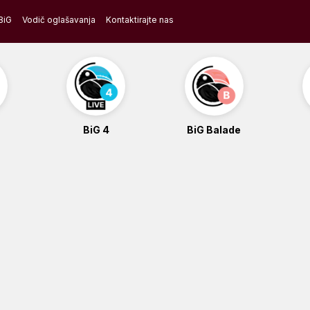
BiG
Vodič oglašavanja
Kontaktirajte nas
BiG 4
BiG Balade