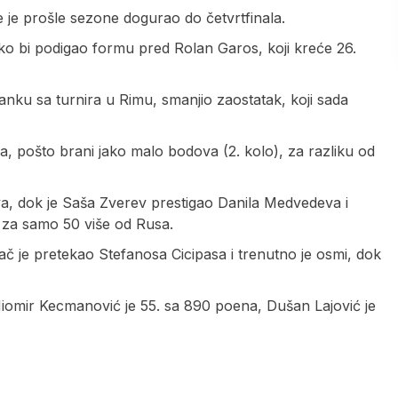
e je prošle sezone dogurao do četvrtfinala.
ako bi podigao formu pred Rolan Garos, koji kreće 26.
tanku sa turnira u Rimu, smanjio zaostatak, koji sada
za, pošto brani jako malo bodova (2. kolo), za razliku od
dova, dok je Saša Zverev prestigao Danila Medvedeva i
je za samo 50 više od Rusa.
č je pretekao Stefanosa Cicipasa i trenutno je osmi, dok
Miomir Kecmanović je 55. sa 890 poena, Dušan Lajović je