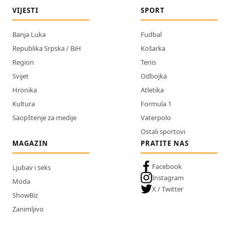
VIJESTI
SPORT
Banja Luka
Fudbal
Republika Srpska / BiH
Košarka
Region
Tenis
Svijet
Odbojka
Hronika
Atletika
Kultura
Formula 1
Saopštenje za medije
Vaterpolo
Ostali sportovi
MAGAZIN
PRATITE NAS
Facebook
Ljubav i seks
Instagram
Moda
X / Twitter
ShowBiz
Zanimljivo