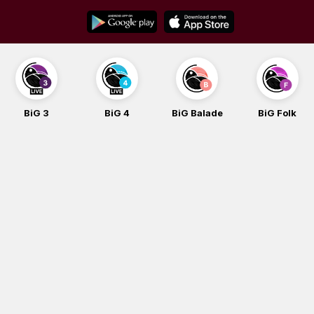
Skip
to
content
BiG 3
BiG 4
BiG Balade
BiG Folk