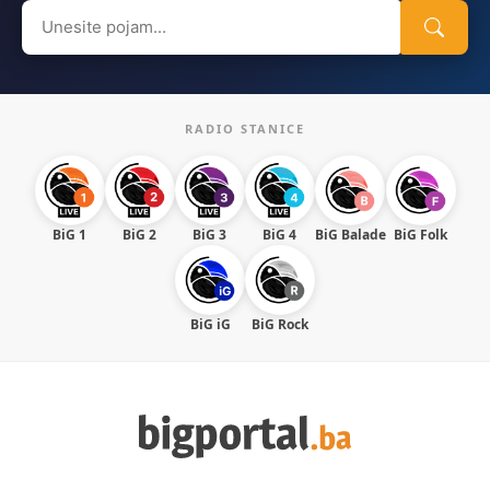
Search
for:
RADIO STANICE
BiG 1
BiG 2
BiG 3
BiG 4
BiG Balade
BiG Folk
BiG iG
BiG Rock