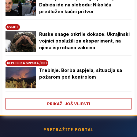
Dabića ide na slobodu: Nikoliću
predložen kućni pritvor
SVIJET
Ruske snage otkrile dokaze: Ukrajinski
vojnici poslužili za eksperiment, na
njima isprobana vakcina
REPUBLIKA SRPSKA / BIH
Trebinje: Borba uspjela, situacija sa
požarom pod kontrolom
PRIKAŽI JOŠ VIJESTI
PRETRAŽITE PORTAL