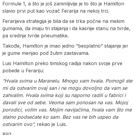
Formule 1, a što je još zanimljivije je to što je Hamilton
slavio prvi put kao vozač Ferarija na nekoj trci.
Ferarijeva strategija je bila da se trka počne na mekim
gumama, da imaju tri stajanja i da kasnije stanu na tvrde,
pa srednje tvrde pneumatike.
Takođe, Hamilton je imao jedno “besplatno” stajanje jer
je gume menjao pod žutim zastavama.
Luis Hamilton preko timskog radija nakon svoje prve
pobede u Ferariju:
“Hvala svima u Maranelu. Mnogo vam hvala. Pomogli ste
mi da ostvarim ovaj san i ne mogu dovoljno da vam se
zahvalim. Hvala svima koji su naporno radili u fabrici i
davali sve od sebe. Veoma sam ponosan na vas. Mojoj
porodici, volim vas. Mojim navijačima, hvala vam što me
stalno podsećate ko sam. Bez vas ne bih uspeo da
ostvarim ovo”,
rekao je Luis.
B92.