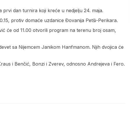
prvi dan turnira koji kreće u nedjelju 24. maja.
0.15, protiv domaće uzdanice Đovanija Petši-Perikara.
vić će od 11.00 otvorili program na terenu broj osam,
 devet sa Nijemcem Janikom Hanfmanom. Njih dvojica će
 Kraus i Benčić, Bonzi i Zverev, odnosno Andrejeva i Fero.