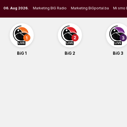
Skip
06. Aug 2026.
Marketing BIG Radio
Marketing BiGportal.ba
Mi smo 
to
content
BiG 1
BiG 2
BiG 3