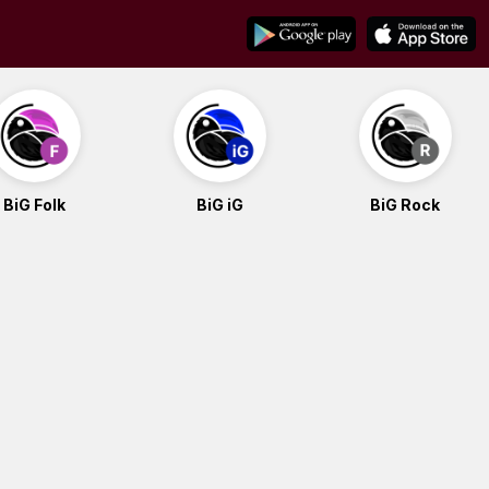
BiG Folk
BiG iG
BiG Rock