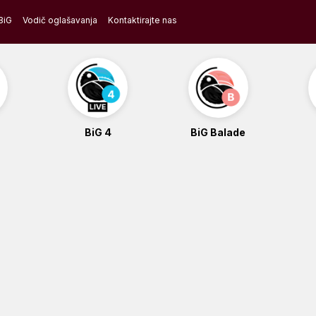
BiG
Vodič oglašavanja
Kontaktirajte nas
BiG 4
BiG Balade