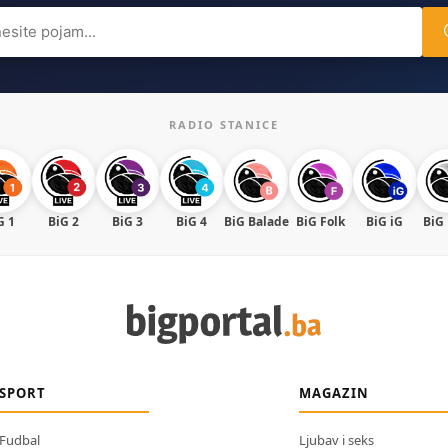
ch
RADIO STANICE
G 1
BiG 2
BiG 3
BiG 4
BiG Balade
BiG Folk
BiG iG
BiG
SPORT
MAGAZIN
Fudbal
Ljubav i seks