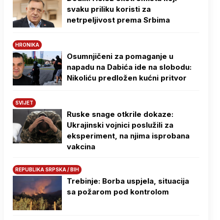
svaku priliku koristi za
netrpeljivost prema Srbima
HRONIKA
Osumnjičeni za pomaganje u
napadu na Dabića ide na slobodu:
Nikoliću predložen kućni pritvor
SVIJET
Ruske snage otkrile dokaze:
Ukrajinski vojnici poslužili za
eksperiment, na njima isprobana
vakcina
REPUBLIKA SRPSKA / BIH
Trebinje: Borba uspjela, situacija
sa požarom pod kontrolom