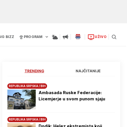
BIG BIZZ
PROGRAM
UŽIVO
TRENDING
NAJČITANIJE
REPUBLIKA SRPSKA / BIH
Ambasada Ruske Federacije:
Licemjerje u svom punom sjaju
REPUBLIKA SRPSKA / BIH
Dodik: Helez ekstremista koji