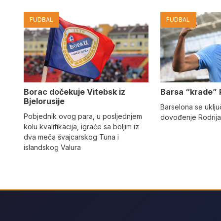
FUDBAL
FUDBAL
Barsa “krade” 
Borac dočekuje Vitebsk iz
Bjelorusije
Barselona se uključ
Pobjednik ovog para, u posljednjem
dovođenje Rodrija
kolu kvalifikacija, igraće sa boljim iz
dva meča švajcarskog Tuna i
islandskog Valura