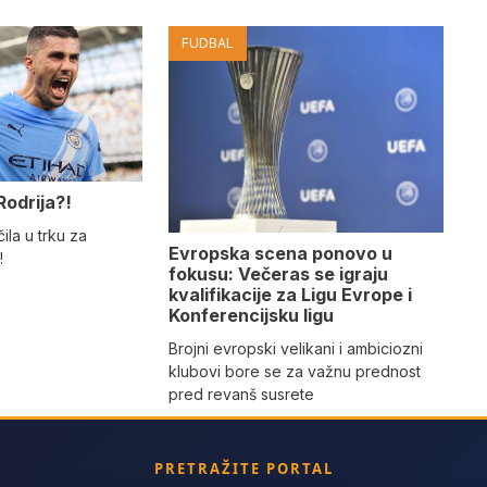
FUDBAL
Rodrija?!
ila u trku za
Evropska scena ponovo u
!
fokusu: Večeras se igraju
kvalifikacije za Ligu Evrope i
Konferencijsku ligu
Brojni evropski velikani i ambiciozni
klubovi bore se za važnu prednost
pred revanš susrete
PRETRAŽITE PORTAL