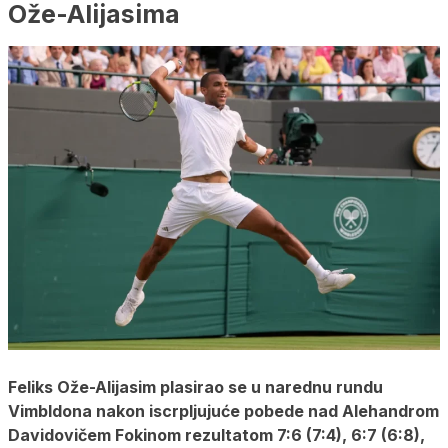
Ože-Alijasima
Feliks Ože-Alijasim plasirao se u narednu rundu
Vimbldona nakon iscrpljujuće pobede nad Alehandrom
Davidovičem Fokinom rezultatom 7:6 (7:4), 6:7 (6:8),