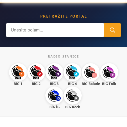
PRETRAŽITE PORTAL
Search
for:
RADIO STANICE
BiG 1
BiG 2
BiG 3
BiG 4
BiG Balade
BiG Folk
BiG iG
BiG Rock