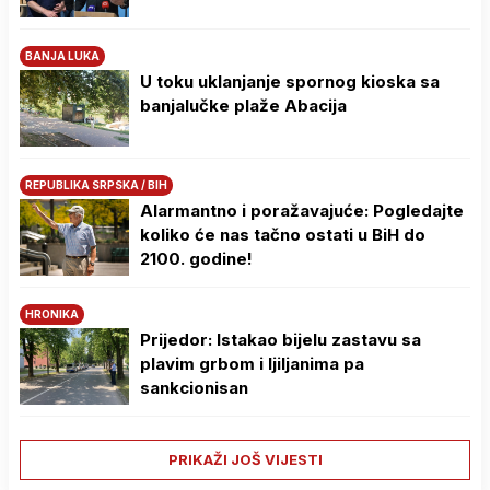
BANJA LUKA
U toku uklanjanje spornog kioska sa
banjalučke plaže Abacija
REPUBLIKA SRPSKA / BIH
Alarmantno i poražavajuće: Pogledajte
koliko će nas tačno ostati u BiH do
2100. godine!
HRONIKA
Prijedor: Istakao bijelu zastavu sa
plavim grbom i ljiljanima pa
sankcionisan
PRIKAŽI JOŠ VIJESTI