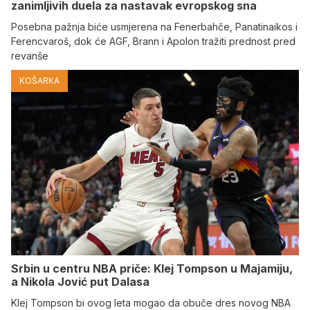
zanimljivih duela za nastavak evropskog sna
Posebna pažnja biće usmjerena na Fenerbahče, Panatinaikos i
Ferencvaroš, dok će AGF, Brann i Apolon tražiti prednost pred
revanše
KOŠARKA
Srbin u centru NBA priče: Klej Tompson u Majamiju,
a Nikola Jović put Dalasa
Klej Tompson bi ovog leta mogao da obuče dres novog NBA