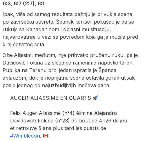
6:3, 6:7 (2:7), 6:1.
Ipak, više od samog rezultata pažnju je privukla scena
po završetku susreta. Španski teniser pokušao je da se
rukuje sa Kanađaninom i objasni mu situaciju,
najverovatnije u vezi sa povredom koja ga je mučila pred
kraj četvrtog seta.
Ože-Alijasim, međutim, nije prihvatio pruženu ruku, pa je
Davidovič Fokina uz sleganje ramenima napustio teren.
Publika na Terenu broj jedan ispratila je Španca
aplauzom, dok je neprijatna scena ostavila gorak utisak
posle jednog od najuzbudljivijih mečeva dana.
AUGER-ALIASSIME EN QUARTS
Felix Auger-Aliassime (n°4) élimine Alejandro
Davidovich Fokina (n°23) au bout de 4h26 de jeu
et retrouve 5 ans plus tard les quarts de
#Wimbledon
.