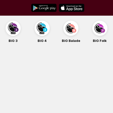
Skip
to
content
BiG 4
BiG Balade
BiG Folk
BiG iG