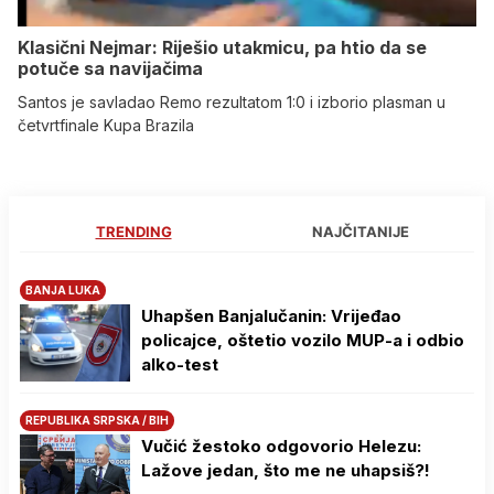
Klasični Nejmar: Riješio utakmicu, pa htio da se
potuče sa navijačima
Santos je savladao Remo rezultatom 1:0 i izborio plasman u
četvrtfinale Kupa Brazila
TRENDING
NAJČITANIJE
BANJA LUKA
Uhapšen Banjalučanin: Vrijeđao
policajce, oštetio vozilo MUP-a i odbio
alko-test
REPUBLIKA SRPSKA / BIH
Vučić žestoko odgovorio Helezu:
Lažove jedan, što me ne uhapsiš?!