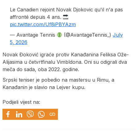
Le Canadien rejoint Novak Djokovic qu'il n'a pas
affronté depuis 4 ans.
pic.twitter.com/Uf8iPBYAzm
— Avantage Tennis
(@AvantageTennis_)
July
5, 2026
Novak Đoković igraće protiv Kanađanina Feliksa Ože-
Alijasima u četvrtfinalu Vimbldona. Oni su odigrali dva
meča do sada, oba 2022. godine.
Srpski teniser je pobedio na mastersu u Rimu, a
Kanađanin je slavio na Lejver kupu.
Podijeli vijest na: