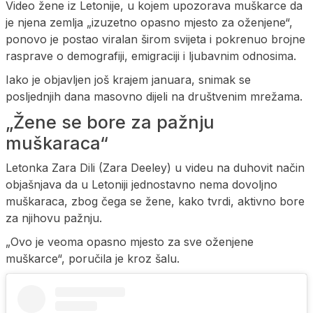
Video žene iz Letonije, u kojem upozorava muškarce da
je njena zemlja „izuzetno opasno mjesto za oženjene“,
ponovo je postao viralan širom svijeta i pokrenuo brojne
rasprave o demografiji, emigraciji i ljubavnim odnosima.
Iako je objavljen još krajem januara, snimak se
posljednjih dana masovno dijeli na društvenim mrežama.
„Žene se bore za pažnju
muškaraca“
Letonka Zara Dili (Zara Deeley) u videu na duhovit način
objašnjava da u Letoniji jednostavno nema dovoljno
muškaraca, zbog čega se žene, kako tvrdi, aktivno bore
za njihovu pažnju.
„Ovo je veoma opasno mjesto za sve oženjene
muškarce“, poručila je kroz šalu.