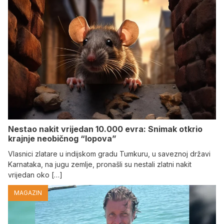
Nestao nakit vrijedan 10.000 evra: Snimak otkrio
krajnje neobičnog “lopova”
Vlasnici zlatare u indijskom gradu Tumkuru, u saveznoj državi
Karnataka, na jugu zemlje, pronašli su nestali zlatni nakit
vrijedan oko […]
MAGAZIN