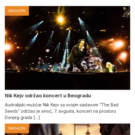
MAGAZIN
Nik Kejv održao koncert u Beogradu
Australijski muzičar Nik Kejv sa svojim sastavom “The Bad
Seeds” održao je sinoć, 7. avgusta, koncert na prostoru
Donjeg grada […]
MAGAZIN