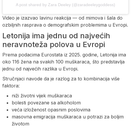
A post shared by Zara Deeley (@zaradeeleygoddess)
Video je izazvao lavinu reakcija — od mimova i šala do
ozbiljnih rasprava o demografskim problemima u Evropi.
Letonija ima jednu od najvećih
neravnoteža polova u Evropi
Prema podacima Eurostata iz 2025. godine, Letonija ima
oko 116 žena na svakih 100 muškaraca, što predstavlja
jednu od najvećih razlika u Evropi.
Stručnjaci navode da je razlog za to kombinacija više
faktora:
niži životni vijek muškaraca
bolesti povezane sa alkoholom
veća izloženost opasnim poslovima
masovna emigracija muškaraca u potrazi za boljim
životom