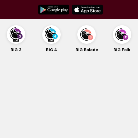
Skip
to
content
3
BiG 4
BiG Balade
BiG Folk
BiG