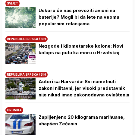
SVIJET
Uskoro će nas prevoziti avioni na
baterije? Mogli bi da lete na veoma
popularnim relacijama
REPUBLIKA SRPSKA / BIH
Nezgode i kilometarske kolone: Novi
kolaps na putu ka moru u Hrvatskoj
REPUBLIKA SRPSKA / BIH
Autori sa Harvarda: Svi nametnuti
zakoni ništavni, jer visoki predstavnik
nije nikad imao zakonodavna ovlaštenja
HRONIKA
Zaplijenjeno 20 kilograma marihuane,
uhapšen Zećanin