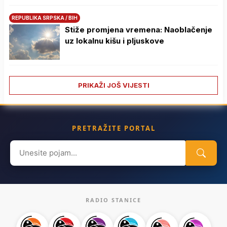
REPUBLIKA SRPSKA / BIH
Stiže promjena vremena: Naoblačenje
uz lokalnu kišu i pljuskove
PRIKAŽI JOŠ VIJESTI
PRETRAŽITE PORTAL
Search
for:
RADIO STANICE