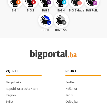
BiG 1
BiG 2
BiG 3
BiG 4
BiG Balade
BiG Folk
BiG iG
BiG Rock
VIJESTI
SPORT
Banja Luka
Fudbal
Republika Srpska / BiH
Košarka
Region
Tenis
Svijet
Odbojka